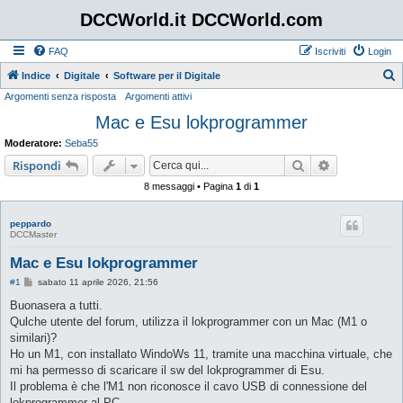
DCCWorld.it DCCWorld.com
FAQ
Iscriviti
Login
Indice
Digitale
Software per il Digitale
Argomenti senza risposta
Argomenti attivi
e
Mac e Esu lokprogrammer
r
c
Moderatore:
Seba55
a
Cerca
Ricerca avan
Rispondi
8 messaggi • Pagina
1
di
1
peppardo
DCCMaster
Mac e Esu lokprogrammer
M
#1
sabato 11 aprile 2026, 21:56
e
s
Buonasera a tutti.
s
Qulche utente del forum, utilizza il lokprogrammer con un Mac (M1 o
a
g
similari)?
g
Ho un M1, con installato WindoWs 11, tramite una macchina virtuale, che
i
o
mi ha permesso di scaricare il sw del lokprogrammer di Esu.
Il problema è che l'M1 non riconosce il cavo USB di connessione del
lokprogrammer al PC.