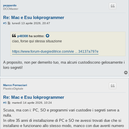
peppardo
DCCMaster
Re: Mac e Esu lokprogrammer
M
#5
lunedì 13 aprile 2026, 20:47
e
s
s
p48308
ha scritto:
a
g
ciao, forse qui stessa situazione
g
i
o
https://www.forum-duegieditrice.com/vie ... 34137a797e
A proposito, non per demerito tuo, ma alcuni custodiscono gelosamente i
loro segreti!
Marco Fornaciari
PlasticoDigitale
Re: Mac e Esu lokprogrammer
M
#6
martedì 14 aprile 2026, 10:24
e
s
Scusa, ma con i: PC, SO e programmi vari custodire i segreti serve a
s
nulla.
a
g
In oltre 35 anni di installazione di PC e SO ne avessi trovati due che si
g
installano e funzionano allo stesso modo, manco con due aventi numero
i