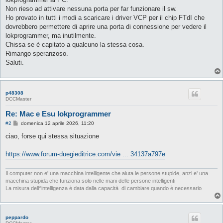
Non rieso ad attivare nessuna porta per far funzionare il sw.
Ho provato in tutti i modi a scaricare i driver VCP per il chip FTdI che
dovrebbero permettere di aprire una porta di connessione per vedere il
lokprogrammer, ma inutilmente.
Chissa se è capitato a qualcuno la stessa cosa.
Rimango speranzoso.
Saluti.
p48308
DCCMaster
Re: Mac e Esu lokprogrammer
M
#2
domenica 12 aprile 2026, 11:20
e
s
ciao, forse qui stessa situazione
s
a
g
https://www.forum-duegieditrice.com/vie ... 34137a797e
g
i
o
Il computer non e' una macchina intelligente che aiuta le persone stupide, anzi e' una
macchina stupida che funziona solo nelle mani delle persone intelligenti
La misura dell^intelligenza è data dalla capacità di cambiare quando è necessario
peppardo