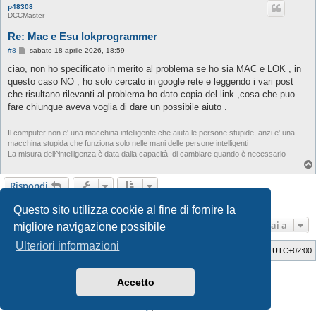
p48308
DCCMaster
Re: Mac e Esu lokprogrammer
M
#8
sabato 18 aprile 2026, 18:59
e
s
ciao, non ho specificato in merito al problema se ho sia MAC e LOK , in
s
questo caso NO , ho solo cercato in google rete e leggendo i vari post
a
g
che risultano rilevanti al problema ho dato copia del link ,cosa che puo
g
fare chiunque aveva voglia di dare un possibile aiuto .
i
o
Il computer non e' una macchina intelligente che aiuta le persone stupide, anzi e' una
macchina stupida che funziona solo nelle mani delle persone intelligenti
La misura dell^intelligenza è data dalla capacità di cambiare quando è necessario
Rispondi
8 messaggi • Pagina
1
di
1
Questo sito utilizza cookie al fine di fornire la
Vai a
migliore navigazione possibile
Ulteriori informazioni
Indice
Cancella cookie
Tutti gli orari sono
UTC+02:00
Style Developer by ©
GTA game
Forum.
Accetto
Creato da
phpBB
® Forum Software © phpBB Limited
Traduzione Italiana
phpBB-Italia.it
Privacy
|
Condizioni