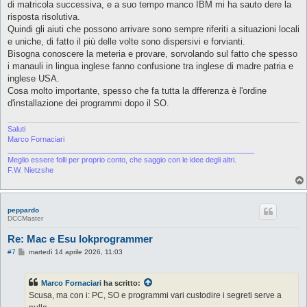
o
di matricola successiva, e a suo tempo manco IBM mi ha sauto dere la
risposta risolutiva.
Quindi gli aiuti che possono arrivare sono sempre riferiti a situazioni locali
e uniche, di fatto il più delle volte sono dispersivi e forvianti.
Bisogna conoscere la meteria e provare, sorvolando sul fatto che spesso
i manauli in lingua inglese fanno confusione tra inglese di madre patria e
inglese USA.
Cosa molto importante, spesso che fa tutta la dfferenza è l'ordine
d'installazione dei programmi dopo il SO.
Saluti
Marco Fornaciari
____________________________________________________________
Meglio essere folli per proprio conto, che saggio con le idee degli altri.
F.W. Nietzshe
peppardo
DCCMaster
Re: Mac e Esu lokprogrammer
M
#7
martedì 14 aprile 2026, 11:03
e
s
s
Marco Fornaciari
ha scritto:
a
g
Scusa, ma con i: PC, SO e programmi vari custodire i segreti serve a
g