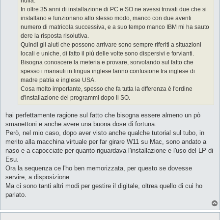
nulla.
i
o
In oltre 35 anni di installazione di PC e SO ne avessi trovati due che si
installano e funzionano allo stesso modo, manco con due aventi
numero di matricola successiva, e a suo tempo manco IBM mi ha sauto
dere la risposta risolutiva.
Quindi gli aiuti che possono arrivare sono sempre riferiti a situazioni
locali e uniche, di fatto il più delle volte sono dispersivi e forvianti.
Bisogna conoscere la meteria e provare, sorvolando sul fatto che
spesso i manauli in lingua inglese fanno confusione tra inglese di
madre patria e inglese USA.
Cosa molto importante, spesso che fa tutta la dfferenza è l'ordine
d'installazione dei programmi dopo il SO.
hai perfettamente ragione sul fatto che bisogna essere almeno un pò
smanettoni e anche avere una buona dose di fortuna.
Però, nel mio caso, dopo aver visto anche qualche tutorial sul tubo, in
merito alla macchina virtuale per far girare W11 su Mac, sono andato a
naso e a capocciate per quanto riguardava l'installazione e l'uso del LP di
Esu.
Ora la sequenza ce l'ho ben memorizzata, per questo se dovesse
servire, a disposizione.
Ma ci sono tanti altri modi per gestire il digitale, oltrea quello di cui ho
parlato.