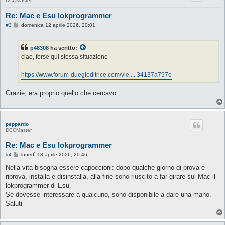
DCCMaster
Re: Mac e Esu lokprogrammer
M
#3
domenica 12 aprile 2026, 20:01
e
s
s
p48308
ha scritto:
a
g
ciao, forse qui stessa situazione
g
i
o
https://www.forum-duegieditrice.com/vie ... 34137a797e
Grazie, era proprio quello che cercavo.
peppardo
DCCMaster
Re: Mac e Esu lokprogrammer
M
#4
lunedì 13 aprile 2026, 20:46
e
s
Nella vita bisogna essere capoccioni: dopo qualche giorno di prova e
s
riprova, installa e disinstalla, alla fine sono riuscito a far girare sul Mac il
a
g
lokprogrammer di Esu.
g
Se dovesse interessare a qualcuno, sono disponibile a dare una mano.
i
o
Saluti