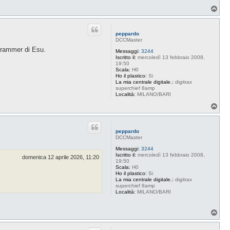
T
o
p
peppardo
DCCMaster
ogrammer di Esu.
Messaggi:
3244
Iscritto il:
mercoledì 13 febbraio 2008,
19:50
Scala:
H0
Ho il plastico:
Si
La mia centrale digitale.:
digitrax
superchief 8amp
Località:
MILANO/BARI
T
o
p
peppardo
DCCMaster
Messaggi:
3244
Iscritto il:
mercoledì 13 febbraio 2008,
domenica 12 aprile 2026, 11:20
19:50
Scala:
H0
Ho il plastico:
Si
La mia centrale digitale.:
digitrax
superchief 8amp
Località:
MILANO/BARI
T
o
p