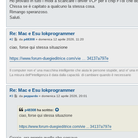
Ho provato in tutti i modi a scaricare i driver VCP per il chip FTdI che
Chissa se è capitato a qualcuno la stessa cosa.
Rimango speranzoso.
Saluti.
Re: Mac e Esu lokprogrammer
M
#2
da
p48308
»
domenica 12 aprile 2026, 11:20
e
s
ciao, forse qui stessa situazione
s
a
g
https://www.forum-duegieditrice.com/vie ... 34137a797e
g
i
o
Il computer non e' una macchina intelligente che aiuta le persone stupide, anzi e' una m
La misura dell^intelligenza è data dalla capacità di cambiare quando è necessario
Re: Mac e Esu lokprogrammer
M
#3
da
peppardo
»
domenica 12 aprile 2026, 20:01
e
s
s
p48308
ha scritto:
a
g
ciao, forse qui stessa situazione
g
i
o
https://www.forum-duegieditrice.com/vie ... 34137a797e
Grazie, era proprio quello che cercavo.