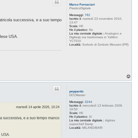
Marco Fornaciari
PlasticoDigitale
Messaggi:
782
Iscritto il:
martedì 23 novembre 2010,
matricola successiva, e a suo tempo
13:47
Scala:
H0
Ho il plastico:
No
La mia centrale digitale.:
Analogico e
nglese USA.
Digikeijs ora trasformata in YaMorc
YC7010
Località:
Sorbolo di Sorbolo Mezzani (PR)
T
o
p
peppardo
DCCMaster
Messaggi:
3244
Iscritto il:
mercoledì 13 febbraio 2008,
martedì 14 aprile 2026, 10:24
19:50
Scala:
H0
Ho il plastico:
Si
cola successiva, e a suo tempo manco
La mia centrale digitale.:
digitrax
superchief 8amp
Località:
MILANO/BARI
e USA.