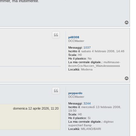
rammer, ma inutilmente.
T
o
p
p48308
DCCMaster
Messaggi:
1037
Iscritto il:
sabato 4 febbraio 2006, 14:46
Scala:
H0
Ho il plastico:
No
La mia centrale digitale.:
multimause-
ibcom-Ccs-Nuccen_Wairulesssssssss
Località:
Modena
T
o
p
peppardo
DCCMaster
Messaggi:
3244
Iscritto il:
mercoledì 13 febbraio 2008,
domenica 12 aprile 2026, 11:20
19:50
Scala:
H0
Ho il plastico:
Si
La mia centrale digitale.:
digitrax
superchief 8amp
Località:
MILANO/BARI