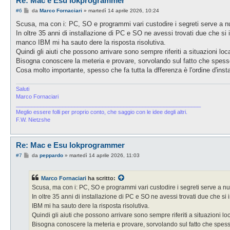
Re: Mac e Esu lokprogrammer
M
#6
da
Marco Fornaciari
»
martedì 14 aprile 2026, 10:24
e
s
Scusa, ma con i: PC, SO e programmi vari custodire i segreti serve a nu
s
In oltre 35 anni di installazione di PC e SO ne avessi trovati due che 
a
g
manco IBM mi ha sauto dere la risposta risolutiva.
g
Quindi gli aiuti che possono arrivare sono sempre riferiti a situazioni local
i
o
Bisogna conoscere la meteria e provare, sorvolando sul fatto che spesso
Cosa molto importante, spesso che fa tutta la dfferenza è l'ordine d'ins
Saluti
Marco Fornaciari
____________________________________________________________
Meglio essere folli per proprio conto, che saggio con le idee degli altri.
F.W. Nietzshe
Re: Mac e Esu lokprogrammer
M
#7
da
peppardo
»
martedì 14 aprile 2026, 11:03
e
s
s
Marco Fornaciari
ha scritto:
a
g
Scusa, ma con i: PC, SO e programmi vari custodire i segreti serve a nul
g
In oltre 35 anni di installazione di PC e SO ne avessi trovati due che
i
o
IBM mi ha sauto dere la risposta risolutiva.
Quindi gli aiuti che possono arrivare sono sempre riferiti a situazioni local
Bisogna conoscere la meteria e provare, sorvolando sul fatto che spess