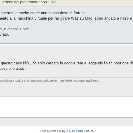
tallazione dei programmi dopo il SO.
manettoni e anche avere una buona dose di fortuna.
 merito alla macchina virtuale per far girare W11 su Mac, sono andato a naso e
, a disposizione.
rlato.
questo caso NO , ho solo cercato in google rete e leggendo i vari post che ris
ossibile aiuto .
acchina stupida che funziona solo nelle mani delle persone intelligenti
Style Developer by ©
GTA game
Forum.