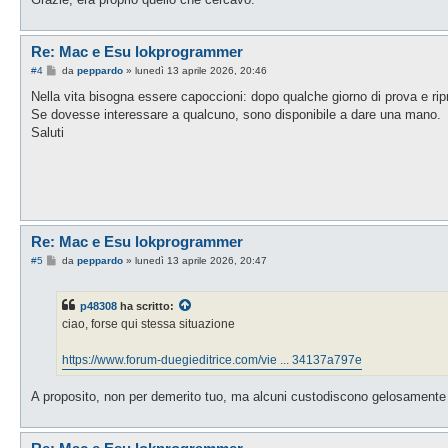
Re: Mac e Esu lokprogrammer
M
#4
da
peppardo
»
lunedì 13 aprile 2026, 20:46
e
s
Nella vita bisogna essere capoccioni: dopo qualche giorno di prova e ripro
s
Se dovesse interessare a qualcuno, sono disponibile a dare una mano.
a
g
Saluti
g
i
o
Re: Mac e Esu lokprogrammer
M
#5
da
peppardo
»
lunedì 13 aprile 2026, 20:47
e
s
s
p48308
ha scritto:
a
g
ciao, forse qui stessa situazione
g
i
o
https://www.forum-duegieditrice.com/vie ... 34137a797e
A proposito, non per demerito tuo, ma alcuni custodiscono gelosamente i