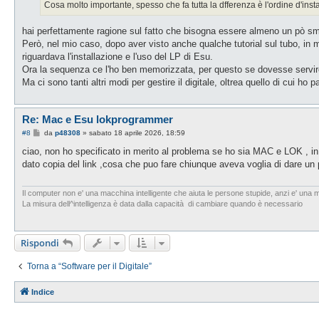
Cosa molto importante, spesso che fa tutta la dfferenza è l'ordine d'ins
hai perfettamente ragione sul fatto che bisogna essere almeno un pò s
Però, nel mio caso, dopo aver visto anche qualche tutorial sul tubo, in
riguardava l'installazione e l'uso del LP di Esu.
Ora la sequenza ce l'ho ben memorizzata, per questo se dovesse servire
Ma ci sono tanti altri modi per gestire il digitale, oltrea quello di cui ho pa
Re: Mac e Esu lokprogrammer
M
#8
da
p48308
»
sabato 18 aprile 2026, 18:59
e
s
ciao, non ho specificato in merito al problema se ho sia MAC e LOK , in 
s
dato copia del link ,cosa che puo fare chiunque aveva voglia di dare un p
a
g
g
i
Il computer non e' una macchina intelligente che aiuta le persone stupide, anzi e' una m
o
La misura dell^intelligenza è data dalla capacità di cambiare quando è necessario
Rispondi
Torna a “Software per il Digitale”
Indice