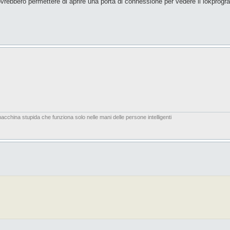
 dovrebbero permettere di aprire una porta di connessione per vedere il lokprog
acchina stupida che funziona solo nelle mani delle persone intelligenti