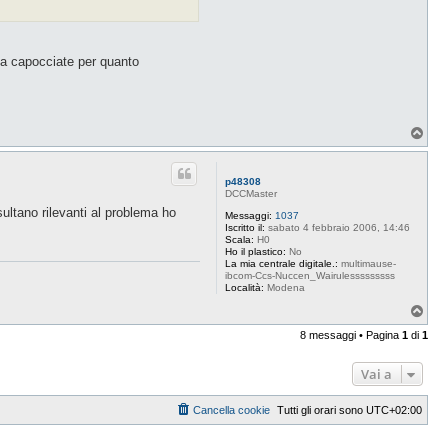
 a capocciate per quanto
T
o
p
p48308
DCCMaster
ultano rilevanti al problema ho
Messaggi:
1037
Iscritto il:
sabato 4 febbraio 2006, 14:46
Scala:
H0
Ho il plastico:
No
La mia centrale digitale.:
multimause-
ibcom-Ccs-Nuccen_Wairulesssssssss
Località:
Modena
T
o
8 messaggi • Pagina
1
di
1
p
Vai a
Cancella cookie
Tutti gli orari sono
UTC+02:00