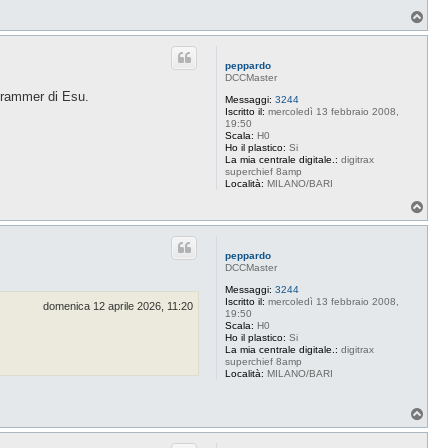
T
o
p
peppardo
DCCMaster
ogrammer di Esu.
Messaggi:
3244
Iscritto il:
mercoledì 13 febbraio 2008,
19:50
Scala:
H0
Ho il plastico:
Si
La mia centrale digitale.:
digitrax
superchief 8amp
Località:
MILANO/BARI
T
o
p
peppardo
DCCMaster
Messaggi:
3244
Iscritto il:
mercoledì 13 febbraio 2008,
domenica 12 aprile 2026, 11:20
19:50
Scala:
H0
Ho il plastico:
Si
La mia centrale digitale.:
digitrax
superchief 8amp
Località:
MILANO/BARI
T
o
p