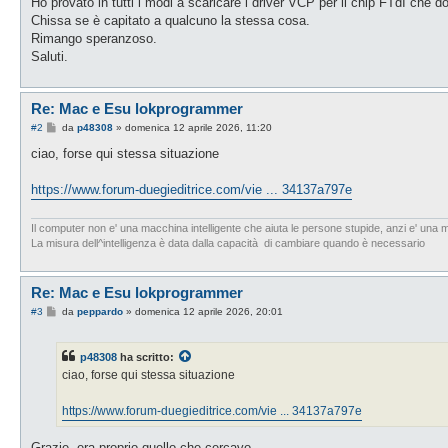
Ho provato in tutti i modi a scaricare i driver VCP per il chip FTdI che
Chissa se è capitato a qualcuno la stessa cosa.
Rimango speranzoso.
Saluti.
Re: Mac e Esu lokprogrammer
M
#2
da
p48308
»
domenica 12 aprile 2026, 11:20
e
s
ciao, forse qui stessa situazione
s
a
g
https://www.forum-duegieditrice.com/vie ... 34137a797e
g
i
o
Il computer non e' una macchina intelligente che aiuta le persone stupide, anzi e' una m
La misura dell^intelligenza è data dalla capacità di cambiare quando è necessario
Re: Mac e Esu lokprogrammer
M
#3
da
peppardo
»
domenica 12 aprile 2026, 20:01
e
s
s
p48308
ha scritto:
a
g
ciao, forse qui stessa situazione
g
i
o
https://www.forum-duegieditrice.com/vie ... 34137a797e
Grazie, era proprio quello che cercavo.