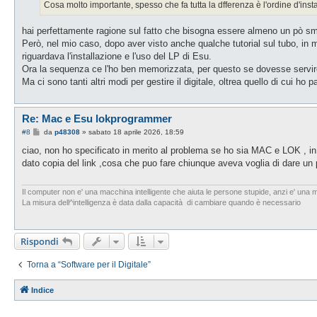
Cosa molto importante, spesso che fa tutta la dfferenza è l'ordine d'ins
hai perfettamente ragione sul fatto che bisogna essere almeno un pò s
Però, nel mio caso, dopo aver visto anche qualche tutorial sul tubo, in
riguardava l'installazione e l'uso del LP di Esu.
Ora la sequenza ce l'ho ben memorizzata, per questo se dovesse servire
Ma ci sono tanti altri modi per gestire il digitale, oltrea quello di cui ho pa
Re: Mac e Esu lokprogrammer
M
#8
da
p48308
»
sabato 18 aprile 2026, 18:59
e
s
ciao, non ho specificato in merito al problema se ho sia MAC e LOK , in 
s
dato copia del link ,cosa che puo fare chiunque aveva voglia di dare un p
a
g
g
i
Il computer non e' una macchina intelligente che aiuta le persone stupide, anzi e' una m
o
La misura dell^intelligenza è data dalla capacità di cambiare quando è necessario
Rispondi
Torna a “Software per il Digitale”
Indice