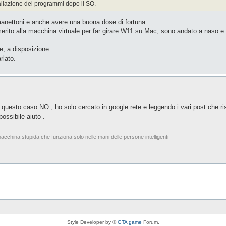
tallazione dei programmi dopo il SO.
manettoni e anche avere una buona dose di fortuna.
 merito alla macchina virtuale per far girare W11 su Mac, sono andato a naso e
, a disposizione.
rlato.
questo caso NO , ho solo cercato in google rete e leggendo i vari post che ris
ossibile aiuto .
acchina stupida che funziona solo nelle mani delle persone intelligenti
Style Developer by ©
GTA game
Forum.