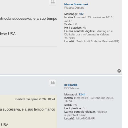
Marco Fornaciari
PlasticoDigitale
Messaggi:
782
Iscritto il:
martedì 23 novembre 2010,
matricola successiva, e a suo tempo
13:47
Scala:
H0
Ho il plastico:
No
La mia centrale digitale.:
Analogico e
nglese USA.
Digikeijs ora trasformata in YaMorc
YC7010
Località:
Sorbolo di Sorbolo Mezzani (PR)
T
o
p
peppardo
DCCMaster
Messaggi:
3244
Iscritto il:
mercoledì 13 febbraio 2008,
martedì 14 aprile 2026, 10:24
19:50
Scala:
H0
Ho il plastico:
Si
cola successiva, e a suo tempo manco
La mia centrale digitale.:
digitrax
superchief 8amp
Località:
MILANO/BARI
e USA.