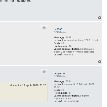
rammer, ma inutilmente.
T
o
p
p48308
DCCMaster
Messaggi:
1037
Iscritto il:
sabato 4 febbraio 2006, 14:46
Scala:
H0
Ho il plastico:
No
La mia centrale digitale.:
multimause-
ibcom-Ccs-Nuccen_Wairulesssssssss
Località:
Modena
T
o
p
peppardo
DCCMaster
Messaggi:
3244
Iscritto il:
mercoledì 13 febbraio 2008,
domenica 12 aprile 2026, 11:20
19:50
Scala:
H0
Ho il plastico:
Si
La mia centrale digitale.:
digitrax
superchief 8amp
Località:
MILANO/BARI