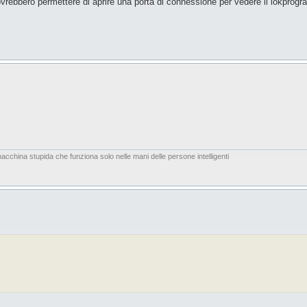
 dovrebbero permettere di aprire una porta di connessione per vedere il lokprog
acchina stupida che funziona solo nelle mani delle persone intelligenti