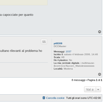
 a capocciate per quanto
T
o
p
p48308
DCCMaster
ultano rilevanti al problema ho
Messaggi:
1037
Iscritto il:
sabato 4 febbraio 2006, 14:46
Scala:
H0
Ho il plastico:
No
La mia centrale digitale.:
multimause-
ibcom-Ccs-Nuccen_Wairulesssssssss
Località:
Modena
T
o
8 messaggi • Pagina
1
di
1
p
Vai a
Cancella cookie
Tutti gli orari sono
UTC+02:00