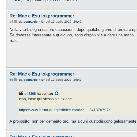
Re: Mac e Esu lokprogrammer
M
#4
da
peppardo
»
lunedì 13 aprile 2026, 20:46
e
s
Nella vita bisogna essere capoccioni: dopo qualche giorno di prova e ripro
s
Se dovesse interessare a qualcuno, sono disponibile a dare una mano.
a
g
Saluti
g
i
o
Re: Mac e Esu lokprogrammer
M
#5
da
peppardo
»
lunedì 13 aprile 2026, 20:47
e
s
s
p48308
ha scritto:
a
g
ciao, forse qui stessa situazione
g
i
o
https://www.forum-duegieditrice.com/vie ... 34137a797e
A proposito, non per demerito tuo, ma alcuni custodiscono gelosamente i