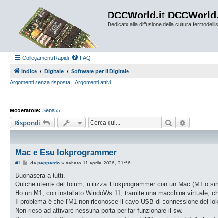
DCCWorld.it DCCWorld
Dedicato alla diffusione della cultura fermodellist
Collegamenti Rapidi
FAQ
Indice
Digitale
Software per il Digitale
Argomenti senza risposta
Argomenti attivi
Moderatore:
Seba55
Cerca
Ricerca a
Rispondi
Mac e Esu lokprogrammer
M
#1
da
peppardo
»
sabato 11 aprile 2026, 21:56
e
s
Buonasera a tutti.
s
Qulche utente del forum, utilizza il lokprogrammer con un Mac (M1 o sim
a
g
Ho un M1, con installato WindoWs 11, tramite una macchina virtuale, ch
g
Il problema è che l'M1 non riconosce il cavo USB di connessione del l
i
o
Non rieso ad attivare nessuna porta per far funzionare il sw.