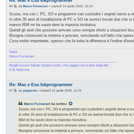
Re: Mac e Esu lokprogrammer
M
#6
da
Marco Fornaciari
»
martedì 14 aprile 2026, 10:24
e
s
Scusa, ma con i: PC, SO e programmi vari custodire i segreti serve a nu
s
In oltre 35 anni di installazione di PC e SO ne avessi trovati due che 
a
g
manco IBM mi ha sauto dere la risposta risolutiva.
g
Quindi gli aiuti che possono arrivare sono sempre riferiti a situazioni local
i
o
Bisogna conoscere la meteria e provare, sorvolando sul fatto che spesso
Cosa molto importante, spesso che fa tutta la dfferenza è l'ordine d'ins
Saluti
Marco Fornaciari
____________________________________________________________
Meglio essere folli per proprio conto, che saggio con le idee degli altri.
F.W. Nietzshe
Re: Mac e Esu lokprogrammer
M
#7
da
peppardo
»
martedì 14 aprile 2026, 11:03
e
s
s
Marco Fornaciari
ha scritto:
a
g
Scusa, ma con i: PC, SO e programmi vari custodire i segreti serve a nul
g
In oltre 35 anni di installazione di PC e SO ne avessi trovati due che
i
o
IBM mi ha sauto dere la risposta risolutiva.
Quindi gli aiuti che possono arrivare sono sempre riferiti a situazioni local
Bisogna conoscere la meteria e provare, sorvolando sul fatto che spess