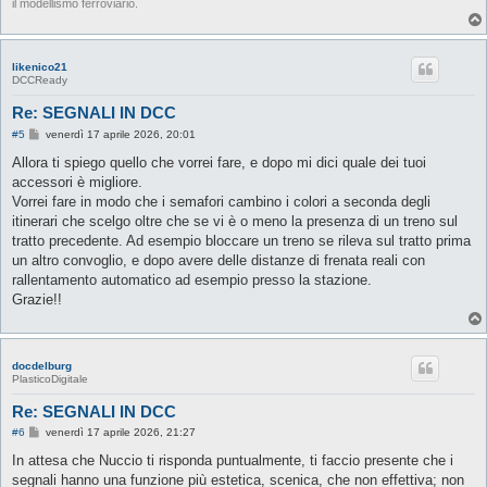
il modellismo ferroviario.
likenico21
DCCReady
Re: SEGNALI IN DCC
M
#5
venerdì 17 aprile 2026, 20:01
e
s
Allora ti spiego quello che vorrei fare, e dopo mi dici quale dei tuoi
s
accessori è migliore.
a
g
Vorrei fare in modo che i semafori cambino i colori a seconda degli
g
itinerari che scelgo oltre che se vi è o meno la presenza di un treno sul
i
o
tratto precedente. Ad esempio bloccare un treno se rileva sul tratto prima
un altro convoglio, e dopo avere delle distanze di frenata reali con
rallentamento automatico ad esempio presso la stazione.
Grazie!!
docdelburg
PlasticoDigitale
Re: SEGNALI IN DCC
M
#6
venerdì 17 aprile 2026, 21:27
e
s
In attesa che Nuccio ti risponda puntualmente, ti faccio presente che i
s
segnali hanno una funzione più estetica, scenica, che non effettiva; non
a