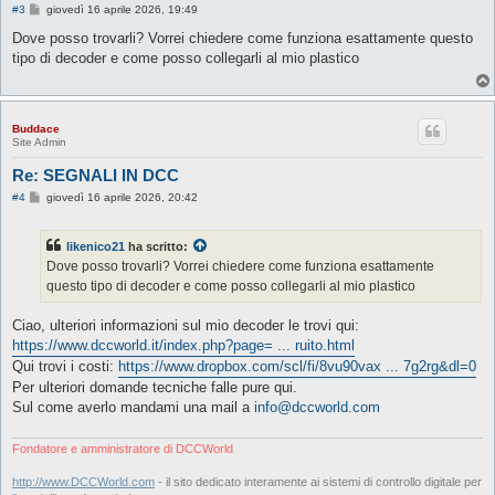
M
#3
giovedì 16 aprile 2026, 19:49
e
s
Dove posso trovarli? Vorrei chiedere come funziona esattamente questo
s
tipo di decoder e come posso collegarli al mio plastico
a
g
g
i
o
Buddace
Site Admin
Re: SEGNALI IN DCC
M
#4
giovedì 16 aprile 2026, 20:42
e
s
s
likenico21
ha scritto:
a
g
Dove posso trovarli? Vorrei chiedere come funziona esattamente
g
questo tipo di decoder e come posso collegarli al mio plastico
i
o
Ciao, ulteriori informazioni sul mio decoder le trovi qui:
https://www.dccworld.it/index.php?page= ... ruito.html
Qui trovi i costi:
https://www.dropbox.com/scl/fi/8vu90vax ... 7g2rg&dl=0
Per ulteriori domande tecniche falle pure qui.
Sul come averlo mandami una mail a
info@dccworld.com
Fondatore e amministratore di DCCWorld
http://www.DCCWorld.com
- il sito dedicato interamente ai sistemi di controllo digitale per