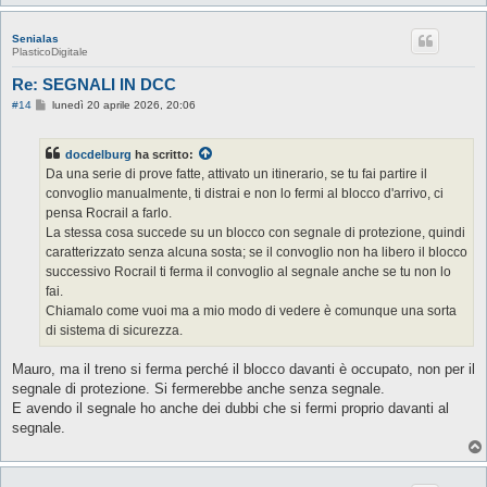
Senialas
PlasticoDigitale
Re: SEGNALI IN DCC
M
#14
lunedì 20 aprile 2026, 20:06
e
s
s
docdelburg
ha scritto:
a
g
Da una serie di prove fatte, attivato un itinerario, se tu fai partire il
g
convoglio manualmente, ti distrai e non lo fermi al blocco d'arrivo, ci
i
o
pensa Rocrail a farlo.
La stessa cosa succede su un blocco con segnale di protezione, quindi
caratterizzato senza alcuna sosta; se il convoglio non ha libero il blocco
successivo Rocrail ti ferma il convoglio al segnale anche se tu non lo
fai.
Chiamalo come vuoi ma a mio modo di vedere è comunque una sorta
di sistema di sicurezza.
Mauro, ma il treno si ferma perché il blocco davanti è occupato, non per il
segnale di protezione. Si fermerebbe anche senza segnale.
E avendo il segnale ho anche dei dubbi che si fermi proprio davanti al
segnale.