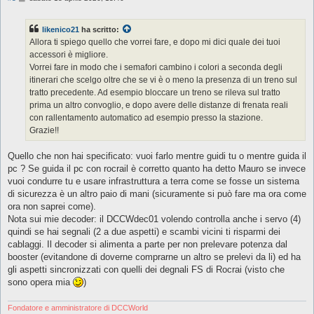
e
s
s
likenico21
ha scritto:
a
g
Allora ti spiego quello che vorrei fare, e dopo mi dici quale dei tuoi
g
accessori è migliore.
i
o
Vorrei fare in modo che i semafori cambino i colori a seconda degli
itinerari che scelgo oltre che se vi è o meno la presenza di un treno sul
tratto precedente. Ad esempio bloccare un treno se rileva sul tratto
prima un altro convoglio, e dopo avere delle distanze di frenata reali
con rallentamento automatico ad esempio presso la stazione.
Grazie!!
Quello che non hai specificato: vuoi farlo mentre guidi tu o mentre guida il
pc ? Se guida il pc con rocrail è corretto quanto ha detto Mauro se invece
vuoi condurre tu e usare infrastruttura a terra come se fosse un sistema
di sicurezza è un altro paio di mani (sicuramente si può fare ma ora come
ora non saprei come).
Nota sui mie decoder: il DCCWdec01 volendo controlla anche i servo (4)
quindi se hai segnali (2 a due aspetti) e scambi vicini ti risparmi dei
cablaggi. Il decoder si alimenta a parte per non prelevare potenza dal
booster (evitandone di doverne comprarne un altro se prelevi da li) ed ha
gli aspetti sincronizzati con quelli dei degnali FS di Rocrai (visto che
sono opera mia
)
Fondatore e amministratore di DCCWorld