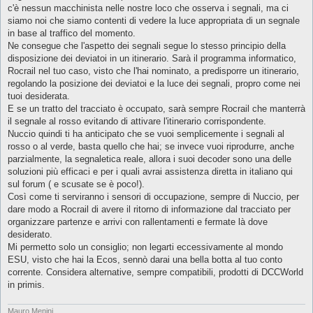
g
c'è nessun macchinista nelle nostre loco che osserva i segnali, ma ci
g
siamo noi che siamo contenti di vedere la luce appropriata di un segnale
i
o
in base al traffico del momento.
Ne consegue che l'aspetto dei segnali segue lo stesso principio della
disposizione dei deviatoi in un itinerario. Sarà il programma informatico,
Rocrail nel tuo caso, visto che l'hai nominato, a predisporre un itinerario,
regolando la posizione dei deviatoi e la luce dei segnali, propro come nei
tuoi desiderata.
E se un tratto del tracciato è occupato, sarà sempre Rocrail che manterrà
il segnale al rosso evitando di attivare l'itinerario corrispondente.
Nuccio quindi ti ha anticipato che se vuoi semplicemente i segnali al
rosso o al verde, basta quello che hai; se invece vuoi riprodurre, anche
parzialmente, la segnaletica reale, allora i suoi decoder sono una delle
soluzioni più efficaci e per i quali avrai assistenza diretta in italiano qui
sul forum ( e scusate se è poco!).
Così come ti serviranno i sensori di occupazione, sempre di Nuccio, per
dare modo a Rocrail di avere il ritorno di informazione dal tracciato per
organizzare partenze e arrivi con rallentamenti e fermate là dove
desiderato.
Mi permetto solo un consiglio; non legarti eccessivamente al mondo
ESU, visto che hai la Ecos, sennò darai una bella botta al tuo conto
corrente. Considera alternative, sempre compatibili, prodotti di DCCWorld
in primis.
Mauro Menini