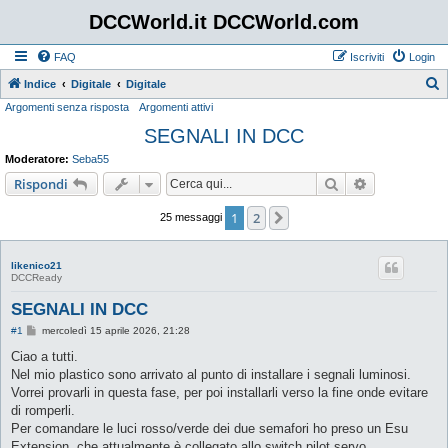
DCCWorld.it DCCWorld.com
FAQ
Iscriviti
Login
Indice
Digitale
Digitale
Argomenti senza risposta
Argomenti attivi
e
SEGNALI IN DCC
r
c
Moderatore:
Seba55
a
Cerca
Ricerca avan
Rispondi
1
2
Prossimo
25 messaggi
likenico21
DCCReady
SEGNALI IN DCC
M
#1
mercoledì 15 aprile 2026, 21:28
e
s
Ciao a tutti.
s
Nel mio plastico sono arrivato al punto di installare i segnali luminosi.
a
g
Vorrei provarli in questa fase, per poi installarli verso la fine onde evitare
g
di romperli.
i
o
Per comandare le luci rosso/verde dei due semafori ho preso un Esu
Extension, che attualmente è collegato allo switch pilot servo.