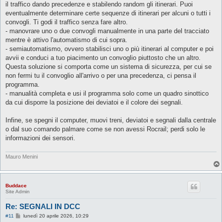
il traffico dando precedenze e stabilendo random gli itinerari. Puoi
i
o
eventualmente determinare certe sequenze di itinerari per alcuni o tutti i
convogli. Ti godi il traffico senza fare altro.
- manovrare uno o due convogli manualmente in una parte del tracciato
mentre è attivo l'automatismo di cui sopra.
- semiautomatismo, ovvero stabilisci uno o più itinerari al computer e poi
avvii e conduci a tuo piacimento un convoglio piuttosto che un altro.
Questa soluzione si comporta come un sistema di sicurezza, per cui se
non fermi tu il convoglio all'arrivo o per una precedenza, ci pensa il
programma.
- manualità completa e usi il programma solo come un quadro sinottico
da cui disporre la posizione dei deviatoi e il colore dei segnali.
Infine, se spegni il computer, muovi treni, deviatoi e segnali dalla centrale
o dal suo comando palmare come se non avessi Rocrail; perdi solo le
informazioni dei sensori.
Mauro Menini
Buddace
Site Admin
Re: SEGNALI IN DCC
M
#11
lunedì 20 aprile 2026, 10:29
e