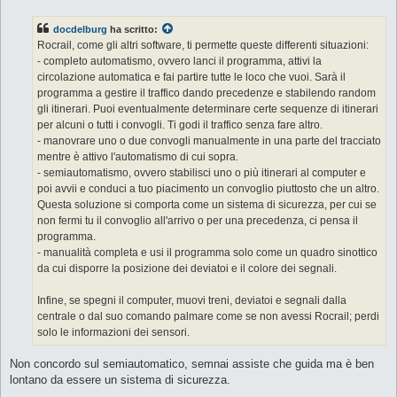
s
s
docdelburg
ha scritto:
a
g
Rocrail, come gli altri software, ti permette queste differenti situazioni:
g
- completo automatismo, ovvero lanci il programma, attivi la
i
o
circolazione automatica e fai partire tutte le loco che vuoi. Sarà il
programma a gestire il traffico dando precedenze e stabilendo random
gli itinerari. Puoi eventualmente determinare certe sequenze di itinerari
per alcuni o tutti i convogli. Ti godi il traffico senza fare altro.
- manovrare uno o due convogli manualmente in una parte del tracciato
mentre è attivo l'automatismo di cui sopra.
- semiautomatismo, ovvero stabilisci uno o più itinerari al computer e
poi avvii e conduci a tuo piacimento un convoglio piuttosto che un altro.
Questa soluzione si comporta come un sistema di sicurezza, per cui se
non fermi tu il convoglio all'arrivo o per una precedenza, ci pensa il
programma.
- manualità completa e usi il programma solo come un quadro sinottico
da cui disporre la posizione dei deviatoi e il colore dei segnali.
Infine, se spegni il computer, muovi treni, deviatoi e segnali dalla
centrale o dal suo comando palmare come se non avessi Rocrail; perdi
solo le informazioni dei sensori.
Non concordo sul semiautomatico, semnai assiste che guida ma è ben
lontano da essere un sistema di sicurezza.