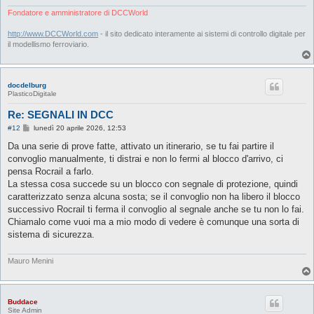
Fondatore e amministratore di DCCWorld
http://www.DCCWorld.com
- il sito dedicato interamente ai sistemi di controllo digitale per
il modellismo ferroviario.
docdelburg
PlasticoDigitale
Re: SEGNALI IN DCC
M
#12
lunedì 20 aprile 2026, 12:53
e
s
Da una serie di prove fatte, attivato un itinerario, se tu fai partire il
s
convoglio manualmente, ti distrai e non lo fermi al blocco d'arrivo, ci
a
g
pensa Rocrail a farlo.
g
La stessa cosa succede su un blocco con segnale di protezione, quindi
i
o
caratterizzato senza alcuna sosta; se il convoglio non ha libero il blocco
successivo Rocrail ti ferma il convoglio al segnale anche se tu non lo fai.
Chiamalo come vuoi ma a mio modo di vedere è comunque una sorta di
sistema di sicurezza.
Mauro Menini
Buddace
Site Admin