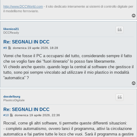
http://www.DCCWorld.com
- il sito dedicato interamente ai sistemi di controllo digitale per
il modellismo ferroviario.
likenico21
DCCReady
Re: SEGNALI IN DCC
M
#9
domenica 19 aprile 2026, 18:28
e
s
Vorrei che fosse il PC a occuparsi del tutto, considerando sempre il fatto
s
che se voglio fare dei “fuori itinerario” lo posso fare liberamente.
a
g
Vi chiedo anche questo..quando lego la central al software che gestisce il
g
tutto, sono poi sempre vincolato ad utilizzare il mio plastico in modalità
i
o
“automatica” ?
docdelburg
PlasticoDigitale
Re: SEGNALI IN DCC
M
#10
domenica 19 aprile 2026, 22:36
e
s
Rocrail, come gli altri software, ti permette queste differenti situazioni:
s
- completo automatismo, ovvero lanci il programma, attivi la circolazione
a
g
automatica e fai partire tutte le loco che vuoi. Sarà il programma a gestire
g