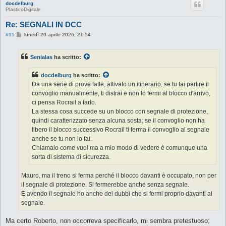
docdelburg
PlasticoDigitale
Re: SEGNALI IN DCC
M
#15
lunedì 20 aprile 2026, 21:54
e
s
s
Senialas
ha scritto:
a
g
g
docdelburg
ha scritto:
i
o
Da una serie di prove fatte, attivato un itinerario, se tu fai partire il
convoglio manualmente, ti distrai e non lo fermi al blocco d'arrivo,
ci pensa Rocrail a farlo.
La stessa cosa succede su un blocco con segnale di protezione,
quindi caratterizzato senza alcuna sosta; se il convoglio non ha
libero il blocco successivo Rocrail ti ferma il convoglio al segnale
anche se tu non lo fai.
Chiamalo come vuoi ma a mio modo di vedere è comunque una
sorta di sistema di sicurezza.
Mauro, ma il treno si ferma perché il blocco davanti è occupato, non per
il segnale di protezione. Si fermerebbe anche senza segnale.
E avendo il segnale ho anche dei dubbi che si fermi proprio davanti al
segnale.
Ma certo Roberto, non occorreva specificarlo, mi sembra pretestuoso;