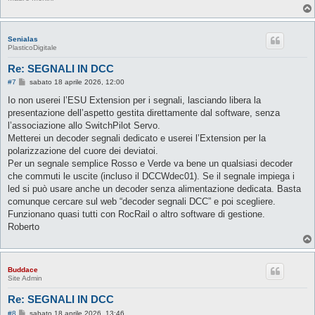
Senialas
PlasticoDigitale
Re: SEGNALI IN DCC
M
#7
sabato 18 aprile 2026, 12:00
e
s
Io non userei l’ESU Extension per i segnali, lasciando libera la
s
presentazione dell’aspetto gestita direttamente dal software, senza
a
g
l’associazione allo SwitchPilot Servo.
g
Metterei un decoder segnali dedicato e userei l’Extension per la
i
o
polarizzazione del cuore dei deviatoi.
Per un segnale semplice Rosso e Verde va bene un qualsiasi decoder
che commuti le uscite (incluso il DCCWdec01). Se il segnale impiega i
led si può usare anche un decoder senza alimentazione dedicata. Basta
comunque cercare sul web “decoder segnali DCC” e poi scegliere.
Funzionano quasi tutti con RocRail o altro software di gestione.
Roberto
Buddace
Site Admin
Re: SEGNALI IN DCC
M
#8
sabato 18 aprile 2026, 13:46