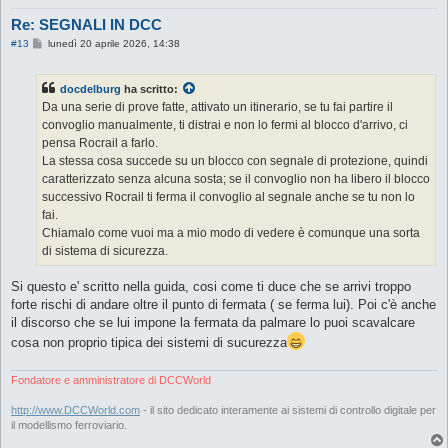
Re: SEGNALI IN DCC
M
#13
lunedì 20 aprile 2026, 14:38
e
s
s
docdelburg
ha scritto:
a
g
Da una serie di prove fatte, attivato un itinerario, se tu fai partire il
g
convoglio manualmente, ti distrai e non lo fermi al blocco d'arrivo, ci
i
o
pensa Rocrail a farlo.
La stessa cosa succede su un blocco con segnale di protezione, quindi
caratterizzato senza alcuna sosta; se il convoglio non ha libero il blocco
successivo Rocrail ti ferma il convoglio al segnale anche se tu non lo
fai.
Chiamalo come vuoi ma a mio modo di vedere è comunque una sorta
di sistema di sicurezza.
Si questo e' scritto nella guida, cosi come ti duce che se arrivi troppo
forte rischi di andare oltre il punto di fermata ( se ferma lui). Poi c'è anche
il discorso che se lui impone la fermata da palmare lo puoi scavalcare
cosa non proprio tipica dei sistemi di sucurezza
Fondatore e amministratore di DCCWorld
http://www.DCCWorld.com
- il sito dedicato interamente ai sistemi di controllo digitale per
il modellismo ferroviario.