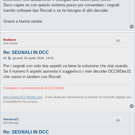
Devo capire se con questo sistema posso poi comandare i segnali
tramite software tipo Rocrail o se ho bisogno di altri decoder.
Grazie e buona serata
Buddace
Site Admin
Re: SEGNALI IN DCC
M
#2
giovedì 16 aprile 2026, 14:01
e
s
Per i segnali con solo due aspetti va bene la soluzione che stai usando.
s
Se il numero fi aspetti aumenta ti suggerisco i miei decoder DCCWDec01
a
g
che vanno in tandem con Rocrail.
g
i
o
Fondatore e amministratore di DCCWorld
http://www.DCCWorld.com
- il sito dedicato interamente ai sistemi di controllo digitale per
il modellismo ferroviario.
likenico21
DCCReady
Re: SEGNALI IN DCC