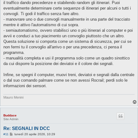
il traffico dando precedenze e stabilendo random gli itinerari. Puoi
i
o
eventualmente determinare certe sequenze di itinerari per alcuni o tutti i
convogli. Ti godi il traffico senza fare altro.
- manovrare uno o due convogli manualmente in una parte del tracciato
mentre è attivo l'automatismo di cui sopra.
- semiautomatismo, ovvero stabilisci uno o più itinerari al computer e poi
avvii e conduci a tuo piacimento un convoglio piuttosto che un altro.
Questa soluzione si comporta come un sistema di sicurezza, per cui se
non fermi tu il convoglio all'arrivo o per una precedenza, ci pensa il
programma.
- manualità completa e usi il programma solo come un quadro sinottico
da cui disporre la posizione dei deviatoi e il colore dei segnali.
Infine, se spegni il computer, muovi treni, deviatoi e segnali dalla centrale
o dal suo comando palmare come se non avessi Rocrail; perdi solo le
informazioni dei sensori.
Mauro Menini
Buddace
Site Admin
Re: SEGNALI IN DCC
M
#11
lunedì 20 aprile 2026, 10:29
e