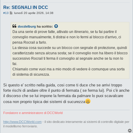
Re: SEGNALI IN DCC
M
#13
lunedì 20 aprile 2026, 14:38
e
s
s
docdelburg
ha scritto:
a
g
Da una serie di prove fatte, attivato un itinerario, se tu fai partire il
g
convoglio manualmente, ti distrai e non lo fermi al blocco d'arrivo, ci
i
o
pensa Rocrail a farlo.
La stessa cosa succede su un blocco con segnale di protezione, quindi
caratterizzato senza alcuna sosta; se il convoglio non ha libero il blocco
successivo Rocrail ti ferma il convoglio al segnale anche se tu non lo
fai.
Chiamalo come vuoi ma a mio modo di vedere è comunque una sorta
di sistema di sicurezza.
Si questo e' scritto nella guida, cosi come ti duce che se arrivi troppo
forte rischi di andare oltre il punto di fermata ( se ferma lui). Poi c'è anche
il discorso che se lui impone la fermata da palmare lo puoi scavalcare
cosa non proprio tipica dei sistemi di sucurezza
Fondatore e amministratore di DCCWorld
http://www.DCCWorld.com
- il sito dedicato interamente ai sistemi di controllo digitale per
il modellismo ferroviario.