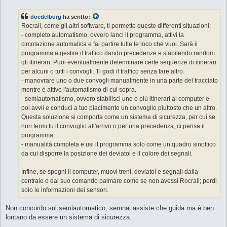
s
s
docdelburg
ha scritto:
a
g
Rocrail, come gli altri software, ti permette queste differenti situazioni:
g
- completo automatismo, ovvero lanci il programma, attivi la
i
o
circolazione automatica e fai partire tutte le loco che vuoi. Sarà il
programma a gestire il traffico dando precedenze e stabilendo random
gli itinerari. Puoi eventualmente determinare certe sequenze di itinerari
per alcuni o tutti i convogli. Ti godi il traffico senza fare altro.
- manovrare uno o due convogli manualmente in una parte del tracciato
mentre è attivo l'automatismo di cui sopra.
- semiautomatismo, ovvero stabilisci uno o più itinerari al computer e
poi avvii e conduci a tuo piacimento un convoglio piuttosto che un altro.
Questa soluzione si comporta come un sistema di sicurezza, per cui se
non fermi tu il convoglio all'arrivo o per una precedenza, ci pensa il
programma.
- manualità completa e usi il programma solo come un quadro sinottico
da cui disporre la posizione dei deviatoi e il colore dei segnali.
Infine, se spegni il computer, muovi treni, deviatoi e segnali dalla
centrale o dal suo comando palmare come se non avessi Rocrail; perdi
solo le informazioni dei sensori.
Non concordo sul semiautomatico, semnai assiste che guida ma è ben
lontano da essere un sistema di sicurezza.