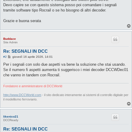
Devo capire se con questo sistema posso poi comandare i segnali
tramite software tipo Rocrail o se ho bisogno di altri decoder.
Grazie e buona serata
Buddace
Site Admin
Re: SEGNALI IN DCC
M
#2
giovedì 16 aprile 2026, 14:01
e
s
Per i segnali con solo due aspetti va bene la soluzione che stai usando.
s
Se il numero fi aspetti aumenta ti suggerisco i miei decoder DCCWDec01
a
g
che vanno in tandem con Rocrail.
g
i
o
Fondatore e amministratore di DCCWorld
http://www.DCCWorld.com
- il sito dedicato interamente ai sistemi di controllo digitale per
il modellismo ferroviario.
likenico21
DCCReady
Re: SEGNALI IN DCC