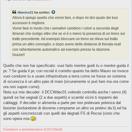
e
s
s
likenico21
ha scritto:
a
g
Allora ti spiego quello che vorrei fare, e dopo mi dici quale dei tuoi
g
accessori è migliore.
i
o
Vorrei fare in modo che i semafori cambino i colori a seconda degli
itinerari che scelgo oltre che se vi è o meno la presenza di un treno sul
tratto precedente. Ad esempio bloccare un treno se rileva sul tratto
prima un altro convoglio, e dopo avere delle distanze di frenata reali
con rallentamento automatico ad esempio presso la stazione.
Grazie!!
Quello che non hai specificato: vuoi farlo mentre guidi tu o mentre guida il
pc ? Se guida il pc con rocrail è corretto quanto ha detto Mauro se invece
vuoi condurre tu e usare infrastruttura a terra come se fosse un sistema
di sicurezza è un altro paio di mani (sicuramente si può fare ma ora come
ora non saprei come).
Nota sui mie decoder: il DCCWdec01 volendo controlla anche i servo (4)
quindi se hai segnali (2 a due aspetti) e scambi vicini ti risparmi dei
cablaggi. Il decoder si alimenta a parte per non prelevare potenza dal
booster (evitandone di doverne comprarne un altro se prelevi da li) ed ha
gli aspetti sincronizzati con quelli dei degnali FS di Rocrai (visto che
sono opera mia
)
Fondatore e amministratore di DCCWorld