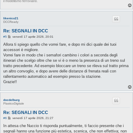
il modellismo ferroviario.
likenico21
DCCReady
Re: SEGNALI IN DCC
M
#5
venerdì 17 aprile 2026, 20:01
e
s
Allora ti spiego quello che vorrei fare, e dopo mi dici quale dei tuoi
s
accessori è migliore.
a
g
Vorrei fare in modo che i semafori cambino i colori a seconda degli
g
itinerari che scelgo oltre che se vi è o meno la presenza di un treno sul
i
o
tratto precedente. Ad esempio bloccare un treno se rileva sul tratto prima
un altro convoglio, e dopo avere delle distanze di frenata reali con
rallentamento automatico ad esempio presso la stazione.
Grazie!!
docdelburg
PlasticoDigitale
Re: SEGNALI IN DCC
M
#6
venerdì 17 aprile 2026, 21:27
e
s
In attesa che Nuccio ti risponda puntualmente, ti faccio presente che i
s
segnali hanno una funzione più estetica, scenica, che non effettiva; non
a