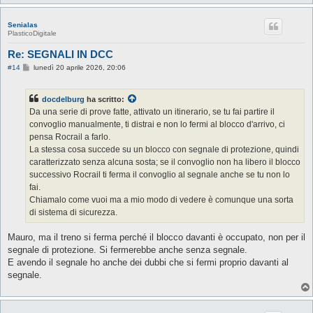
Senialas
PlasticoDigitale
Re: SEGNALI IN DCC
M
#14
lunedì 20 aprile 2026, 20:06
e
s
s
docdelburg
ha scritto:
a
g
Da una serie di prove fatte, attivato un itinerario, se tu fai partire il
g
convoglio manualmente, ti distrai e non lo fermi al blocco d'arrivo, ci
i
o
pensa Rocrail a farlo.
La stessa cosa succede su un blocco con segnale di protezione, quindi
caratterizzato senza alcuna sosta; se il convoglio non ha libero il blocco
successivo Rocrail ti ferma il convoglio al segnale anche se tu non lo
fai.
Chiamalo come vuoi ma a mio modo di vedere è comunque una sorta
di sistema di sicurezza.
Mauro, ma il treno si ferma perché il blocco davanti è occupato, non per il
segnale di protezione. Si fermerebbe anche senza segnale.
E avendo il segnale ho anche dei dubbi che si fermi proprio davanti al
segnale.