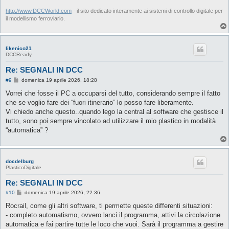
http://www.DCCWorld.com
- il sito dedicato interamente ai sistemi di controllo digitale per
il modellismo ferroviario.
likenico21
DCCReady
Re: SEGNALI IN DCC
M
#9
domenica 19 aprile 2026, 18:28
e
s
Vorrei che fosse il PC a occuparsi del tutto, considerando sempre il fatto
s
che se voglio fare dei “fuori itinerario” lo posso fare liberamente.
a
g
Vi chiedo anche questo..quando lego la central al software che gestisce il
g
tutto, sono poi sempre vincolato ad utilizzare il mio plastico in modalità
i
o
“automatica” ?
docdelburg
PlasticoDigitale
Re: SEGNALI IN DCC
M
#10
domenica 19 aprile 2026, 22:36
e
s
Rocrail, come gli altri software, ti permette queste differenti situazioni:
s
- completo automatismo, ovvero lanci il programma, attivi la circolazione
a
g
automatica e fai partire tutte le loco che vuoi. Sarà il programma a gestire
g