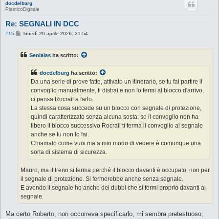
docdelburg
PlasticoDigitale
Re: SEGNALI IN DCC
M
#15
lunedì 20 aprile 2026, 21:54
e
s
s
Senialas
ha scritto:
a
g
g
docdelburg
ha scritto:
i
o
Da una serie di prove fatte, attivato un itinerario, se tu fai partire il
convoglio manualmente, ti distrai e non lo fermi al blocco d'arrivo,
ci pensa Rocrail a farlo.
La stessa cosa succede su un blocco con segnale di protezione,
quindi caratterizzato senza alcuna sosta; se il convoglio non ha
libero il blocco successivo Rocrail ti ferma il convoglio al segnale
anche se tu non lo fai.
Chiamalo come vuoi ma a mio modo di vedere è comunque una
sorta di sistema di sicurezza.
Mauro, ma il treno si ferma perché il blocco davanti è occupato, non per
il segnale di protezione. Si fermerebbe anche senza segnale.
E avendo il segnale ho anche dei dubbi che si fermi proprio davanti al
segnale.
Ma certo Roberto, non occorreva specificarlo, mi sembra pretestuoso;