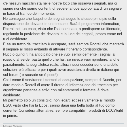
g
c'è nessun macchinista nelle nostre loco che osserva i segnali, ma ci
g
siamo noi che siamo contenti di vedere la luce appropriata di un segnale
i
o
in base al traffico del momento.
Ne consegue che l'aspetto dei segnali segue lo stesso principio della
disposizione dei deviatoi in un itinerario. Sarà il programma informatico,
Rocrail nel tuo caso, visto che l'hai nominato, a predisporre un itinerario,
regolando la posizione dei deviatoi e la luce dei segnali, propro come nei
tuoi desiderata.
E se un tratto del tracciato è occupato, sarà sempre Rocrail che manterrà
il segnale al rosso evitando di attivare l'itinerario corrispondente.
Nuccio quindi ti ha anticipato che se vuoi semplicemente i segnali al
rosso o al verde, basta quello che hai; se invece vuoi riprodurre, anche
parzialmente, la segnaletica reale, allora i suoi decoder sono una delle
soluzioni più efficaci e per i quali avrai assistenza diretta in italiano qui
sul forum ( e scusate se è poco!).
Così come ti serviranno i sensori di occupazione, sempre di Nuccio, per
dare modo a Rocrail di avere il ritorno di informazione dal tracciato per
organizzare partenze e arrivi con rallentamenti e fermate là dove
desiderato.
Mi permetto solo un consiglio; non legarti eccessivamente al mondo
ESU, visto che hai la Ecos, sennò darai una bella botta al tuo conto
corrente. Considera alternative, sempre compatibili, prodotti di DCCWorld
in primis.
Mauro Menini