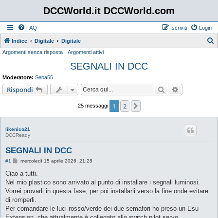
DCCWorld.it DCCWorld.com
FAQ
Iscriviti
Login
Indice
Digitale
Digitale
Argomenti senza risposta
Argomenti attivi
e
SEGNALI IN DCC
r
c
Moderatore:
Seba55
a
Cerca
Ricerca avan
Rispondi
1
2
Prossimo
25 messaggi
likenico21
DCCReady
SEGNALI IN DCC
M
#1
mercoledì 15 aprile 2026, 21:28
e
s
Ciao a tutti.
s
Nel mio plastico sono arrivato al punto di installare i segnali luminosi.
a
g
Vorrei provarli in questa fase, per poi installarli verso la fine onde evitare
g
di romperli.
i
o
Per comandare le luci rosso/verde dei due semafori ho preso un Esu
Extension, che attualmente è collegato allo switch pilot servo.