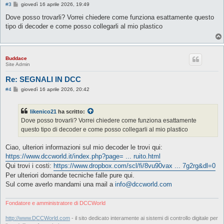
M
#3
giovedì 16 aprile 2026, 19:49
e
s
Dove posso trovarli? Vorrei chiedere come funziona esattamente questo
s
tipo di decoder e come posso collegarli al mio plastico
a
g
g
i
o
Buddace
Site Admin
Re: SEGNALI IN DCC
M
#4
giovedì 16 aprile 2026, 20:42
e
s
s
likenico21
ha scritto:
a
g
Dove posso trovarli? Vorrei chiedere come funziona esattamente
g
questo tipo di decoder e come posso collegarli al mio plastico
i
o
Ciao, ulteriori informazioni sul mio decoder le trovi qui:
https://www.dccworld.it/index.php?page= ... ruito.html
Qui trovi i costi:
https://www.dropbox.com/scl/fi/8vu90vax ... 7g2rg&dl=0
Per ulteriori domande tecniche falle pure qui.
Sul come averlo mandami una mail a
info@dccworld.com
Fondatore e amministratore di DCCWorld
http://www.DCCWorld.com
- il sito dedicato interamente ai sistemi di controllo digitale per