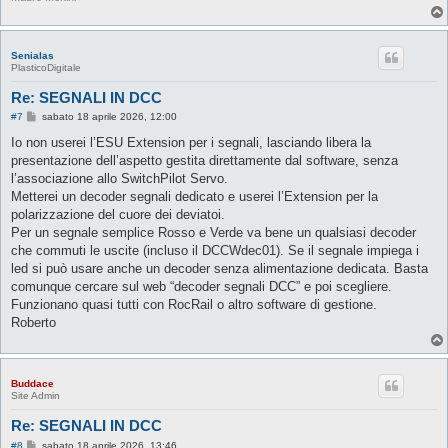
Senialas
PlasticoDigitale
Re: SEGNALI IN DCC
M
#7
sabato 18 aprile 2026, 12:00
e
s
Io non userei l’ESU Extension per i segnali, lasciando libera la
s
presentazione dell’aspetto gestita direttamente dal software, senza
a
g
l’associazione allo SwitchPilot Servo.
g
Metterei un decoder segnali dedicato e userei l’Extension per la
i
o
polarizzazione del cuore dei deviatoi.
Per un segnale semplice Rosso e Verde va bene un qualsiasi decoder
che commuti le uscite (incluso il DCCWdec01). Se il segnale impiega i
led si può usare anche un decoder senza alimentazione dedicata. Basta
comunque cercare sul web “decoder segnali DCC” e poi scegliere.
Funzionano quasi tutti con RocRail o altro software di gestione.
Roberto
Buddace
Site Admin
Re: SEGNALI IN DCC
M
#8
sabato 18 aprile 2026, 13:46