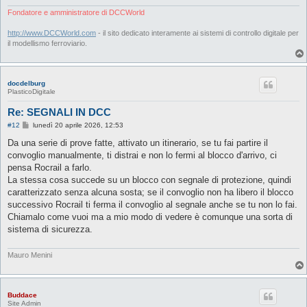
Fondatore e amministratore di DCCWorld
http://www.DCCWorld.com
- il sito dedicato interamente ai sistemi di controllo digitale per
il modellismo ferroviario.
docdelburg
PlasticoDigitale
Re: SEGNALI IN DCC
M
#12
lunedì 20 aprile 2026, 12:53
e
s
Da una serie di prove fatte, attivato un itinerario, se tu fai partire il
s
convoglio manualmente, ti distrai e non lo fermi al blocco d'arrivo, ci
a
g
pensa Rocrail a farlo.
g
La stessa cosa succede su un blocco con segnale di protezione, quindi
i
o
caratterizzato senza alcuna sosta; se il convoglio non ha libero il blocco
successivo Rocrail ti ferma il convoglio al segnale anche se tu non lo fai.
Chiamalo come vuoi ma a mio modo di vedere è comunque una sorta di
sistema di sicurezza.
Mauro Menini
Buddace
Site Admin