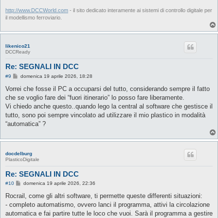
http://www.DCCWorld.com
- il sito dedicato interamente ai sistemi di controllo digitale per
il modellismo ferroviario.
likenico21
DCCReady
Re: SEGNALI IN DCC
M
#9
domenica 19 aprile 2026, 18:28
e
s
Vorrei che fosse il PC a occuparsi del tutto, considerando sempre il fatto
s
che se voglio fare dei “fuori itinerario” lo posso fare liberamente.
a
g
Vi chiedo anche questo..quando lego la central al software che gestisce il
g
tutto, sono poi sempre vincolato ad utilizzare il mio plastico in modalità
i
o
“automatica” ?
docdelburg
PlasticoDigitale
Re: SEGNALI IN DCC
M
#10
domenica 19 aprile 2026, 22:36
e
s
Rocrail, come gli altri software, ti permette queste differenti situazioni:
s
- completo automatismo, ovvero lanci il programma, attivi la circolazione
a
g
automatica e fai partire tutte le loco che vuoi. Sarà il programma a gestire
g