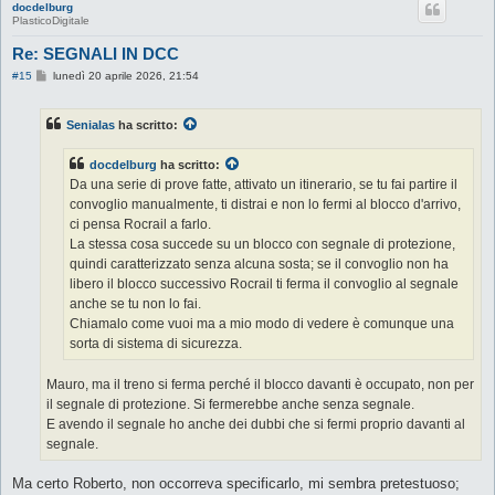
docdelburg
PlasticoDigitale
Re: SEGNALI IN DCC
M
#15
lunedì 20 aprile 2026, 21:54
e
s
s
Senialas
ha scritto:
a
g
g
docdelburg
ha scritto:
i
o
Da una serie di prove fatte, attivato un itinerario, se tu fai partire il
convoglio manualmente, ti distrai e non lo fermi al blocco d'arrivo,
ci pensa Rocrail a farlo.
La stessa cosa succede su un blocco con segnale di protezione,
quindi caratterizzato senza alcuna sosta; se il convoglio non ha
libero il blocco successivo Rocrail ti ferma il convoglio al segnale
anche se tu non lo fai.
Chiamalo come vuoi ma a mio modo di vedere è comunque una
sorta di sistema di sicurezza.
Mauro, ma il treno si ferma perché il blocco davanti è occupato, non per
il segnale di protezione. Si fermerebbe anche senza segnale.
E avendo il segnale ho anche dei dubbi che si fermi proprio davanti al
segnale.
Ma certo Roberto, non occorreva specificarlo, mi sembra pretestuoso;