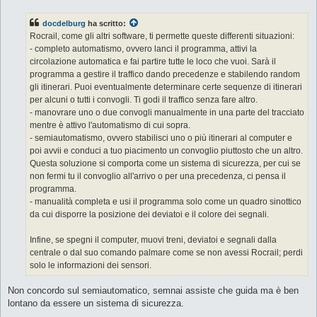
s
s
docdelburg
ha scritto:
a
g
Rocrail, come gli altri software, ti permette queste differenti situazioni:
g
- completo automatismo, ovvero lanci il programma, attivi la
i
o
circolazione automatica e fai partire tutte le loco che vuoi. Sarà il
programma a gestire il traffico dando precedenze e stabilendo random
gli itinerari. Puoi eventualmente determinare certe sequenze di itinerari
per alcuni o tutti i convogli. Ti godi il traffico senza fare altro.
- manovrare uno o due convogli manualmente in una parte del tracciato
mentre è attivo l'automatismo di cui sopra.
- semiautomatismo, ovvero stabilisci uno o più itinerari al computer e
poi avvii e conduci a tuo piacimento un convoglio piuttosto che un altro.
Questa soluzione si comporta come un sistema di sicurezza, per cui se
non fermi tu il convoglio all'arrivo o per una precedenza, ci pensa il
programma.
- manualità completa e usi il programma solo come un quadro sinottico
da cui disporre la posizione dei deviatoi e il colore dei segnali.
Infine, se spegni il computer, muovi treni, deviatoi e segnali dalla
centrale o dal suo comando palmare come se non avessi Rocrail; perdi
solo le informazioni dei sensori.
Non concordo sul semiautomatico, semnai assiste che guida ma è ben
lontano da essere un sistema di sicurezza.