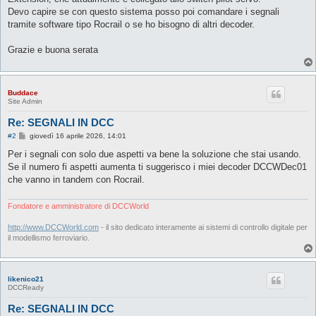
Devo capire se con questo sistema posso poi comandare i segnali
tramite software tipo Rocrail o se ho bisogno di altri decoder.
Grazie e buona serata
Buddace
Site Admin
Re: SEGNALI IN DCC
M
#2
giovedì 16 aprile 2026, 14:01
e
s
Per i segnali con solo due aspetti va bene la soluzione che stai usando.
s
Se il numero fi aspetti aumenta ti suggerisco i miei decoder DCCWDec01
a
g
che vanno in tandem con Rocrail.
g
i
o
Fondatore e amministratore di DCCWorld
http://www.DCCWorld.com
- il sito dedicato interamente ai sistemi di controllo digitale per
il modellismo ferroviario.
likenico21
DCCReady
Re: SEGNALI IN DCC