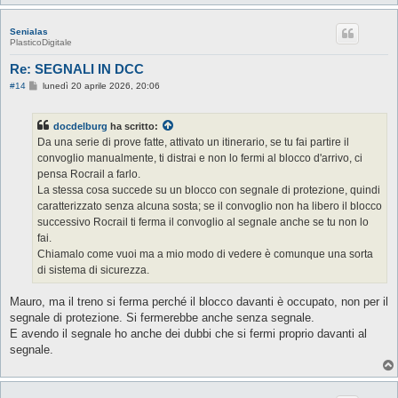
Senialas
PlasticoDigitale
Re: SEGNALI IN DCC
M
#14
lunedì 20 aprile 2026, 20:06
e
s
s
docdelburg
ha scritto:
a
g
Da una serie di prove fatte, attivato un itinerario, se tu fai partire il
g
convoglio manualmente, ti distrai e non lo fermi al blocco d'arrivo, ci
i
o
pensa Rocrail a farlo.
La stessa cosa succede su un blocco con segnale di protezione, quindi
caratterizzato senza alcuna sosta; se il convoglio non ha libero il blocco
successivo Rocrail ti ferma il convoglio al segnale anche se tu non lo
fai.
Chiamalo come vuoi ma a mio modo di vedere è comunque una sorta
di sistema di sicurezza.
Mauro, ma il treno si ferma perché il blocco davanti è occupato, non per il
segnale di protezione. Si fermerebbe anche senza segnale.
E avendo il segnale ho anche dei dubbi che si fermi proprio davanti al
segnale.