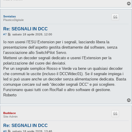
Senialas
PlasticoDigitale
Re: SEGNALI IN DCC
M
#7
sabato 18 aprile 2026, 12:00
e
s
Io non userei l’ESU Extension per i segnali, lasciando libera la
s
presentazione dell’aspetto gestita direttamente dal software, senza
a
g
l’associazione allo SwitchPilot Servo.
g
Metterei un decoder segnali dedicato e userei l’Extension per la
i
o
polarizzazione del cuore dei deviatoi.
Per un segnale semplice Rosso e Verde va bene un qualsiasi decoder
che commuti le uscite (incluso il DCCWdec01). Se il segnale impiega i
led si può usare anche un decoder senza alimentazione dedicata. Basta
comunque cercare sul web “decoder segnali DCC” e poi scegliere.
Funzionano quasi tutti con RocRail o altro software di gestione.
Roberto
Buddace
Site Admin
Re: SEGNALI IN DCC
M
#8
sabato 18 aprile 2026, 13:46