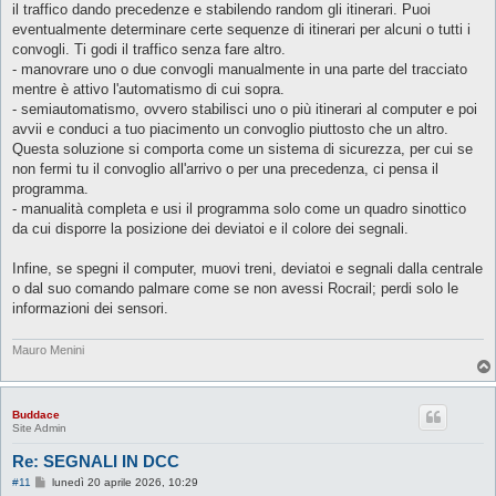
il traffico dando precedenze e stabilendo random gli itinerari. Puoi
i
o
eventualmente determinare certe sequenze di itinerari per alcuni o tutti i
convogli. Ti godi il traffico senza fare altro.
- manovrare uno o due convogli manualmente in una parte del tracciato
mentre è attivo l'automatismo di cui sopra.
- semiautomatismo, ovvero stabilisci uno o più itinerari al computer e poi
avvii e conduci a tuo piacimento un convoglio piuttosto che un altro.
Questa soluzione si comporta come un sistema di sicurezza, per cui se
non fermi tu il convoglio all'arrivo o per una precedenza, ci pensa il
programma.
- manualità completa e usi il programma solo come un quadro sinottico
da cui disporre la posizione dei deviatoi e il colore dei segnali.
Infine, se spegni il computer, muovi treni, deviatoi e segnali dalla centrale
o dal suo comando palmare come se non avessi Rocrail; perdi solo le
informazioni dei sensori.
Mauro Menini
Buddace
Site Admin
Re: SEGNALI IN DCC
M
#11
lunedì 20 aprile 2026, 10:29
e