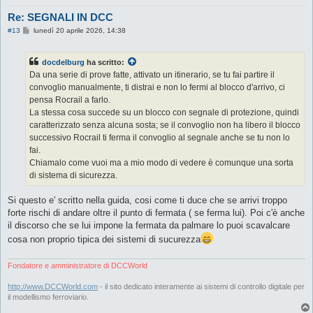
Re: SEGNALI IN DCC
M
#13
lunedì 20 aprile 2026, 14:38
e
s
s
docdelburg
ha scritto:
a
g
Da una serie di prove fatte, attivato un itinerario, se tu fai partire il
g
convoglio manualmente, ti distrai e non lo fermi al blocco d'arrivo, ci
i
o
pensa Rocrail a farlo.
La stessa cosa succede su un blocco con segnale di protezione, quindi
caratterizzato senza alcuna sosta; se il convoglio non ha libero il blocco
successivo Rocrail ti ferma il convoglio al segnale anche se tu non lo
fai.
Chiamalo come vuoi ma a mio modo di vedere è comunque una sorta
di sistema di sicurezza.
Si questo e' scritto nella guida, cosi come ti duce che se arrivi troppo
forte rischi di andare oltre il punto di fermata ( se ferma lui). Poi c'è anche
il discorso che se lui impone la fermata da palmare lo puoi scavalcare
cosa non proprio tipica dei sistemi di sucurezza
Fondatore e amministratore di DCCWorld
http://www.DCCWorld.com
- il sito dedicato interamente ai sistemi di controllo digitale per
il modellismo ferroviario.