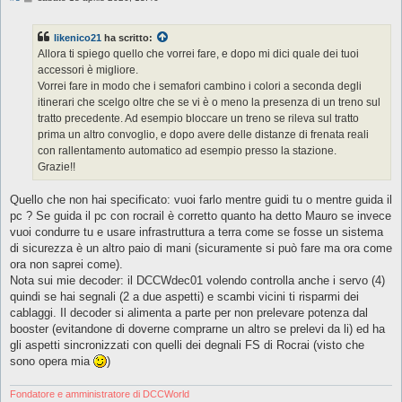
e
s
s
likenico21
ha scritto:
a
g
Allora ti spiego quello che vorrei fare, e dopo mi dici quale dei tuoi
g
accessori è migliore.
i
o
Vorrei fare in modo che i semafori cambino i colori a seconda degli
itinerari che scelgo oltre che se vi è o meno la presenza di un treno sul
tratto precedente. Ad esempio bloccare un treno se rileva sul tratto
prima un altro convoglio, e dopo avere delle distanze di frenata reali
con rallentamento automatico ad esempio presso la stazione.
Grazie!!
Quello che non hai specificato: vuoi farlo mentre guidi tu o mentre guida il
pc ? Se guida il pc con rocrail è corretto quanto ha detto Mauro se invece
vuoi condurre tu e usare infrastruttura a terra come se fosse un sistema
di sicurezza è un altro paio di mani (sicuramente si può fare ma ora come
ora non saprei come).
Nota sui mie decoder: il DCCWdec01 volendo controlla anche i servo (4)
quindi se hai segnali (2 a due aspetti) e scambi vicini ti risparmi dei
cablaggi. Il decoder si alimenta a parte per non prelevare potenza dal
booster (evitandone di doverne comprarne un altro se prelevi da li) ed ha
gli aspetti sincronizzati con quelli dei degnali FS di Rocrai (visto che
sono opera mia
)
Fondatore e amministratore di DCCWorld