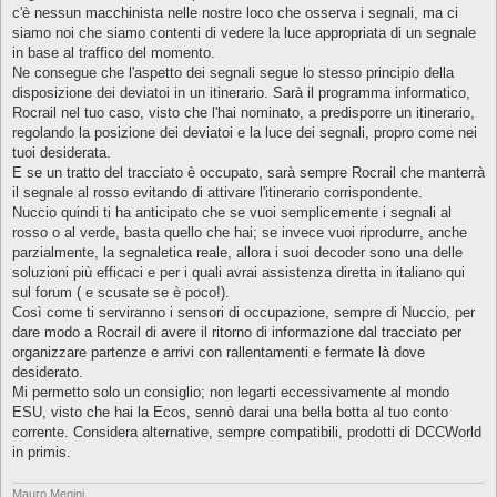
g
c'è nessun macchinista nelle nostre loco che osserva i segnali, ma ci
g
siamo noi che siamo contenti di vedere la luce appropriata di un segnale
i
o
in base al traffico del momento.
Ne consegue che l'aspetto dei segnali segue lo stesso principio della
disposizione dei deviatoi in un itinerario. Sarà il programma informatico,
Rocrail nel tuo caso, visto che l'hai nominato, a predisporre un itinerario,
regolando la posizione dei deviatoi e la luce dei segnali, propro come nei
tuoi desiderata.
E se un tratto del tracciato è occupato, sarà sempre Rocrail che manterrà
il segnale al rosso evitando di attivare l'itinerario corrispondente.
Nuccio quindi ti ha anticipato che se vuoi semplicemente i segnali al
rosso o al verde, basta quello che hai; se invece vuoi riprodurre, anche
parzialmente, la segnaletica reale, allora i suoi decoder sono una delle
soluzioni più efficaci e per i quali avrai assistenza diretta in italiano qui
sul forum ( e scusate se è poco!).
Così come ti serviranno i sensori di occupazione, sempre di Nuccio, per
dare modo a Rocrail di avere il ritorno di informazione dal tracciato per
organizzare partenze e arrivi con rallentamenti e fermate là dove
desiderato.
Mi permetto solo un consiglio; non legarti eccessivamente al mondo
ESU, visto che hai la Ecos, sennò darai una bella botta al tuo conto
corrente. Considera alternative, sempre compatibili, prodotti di DCCWorld
in primis.
Mauro Menini