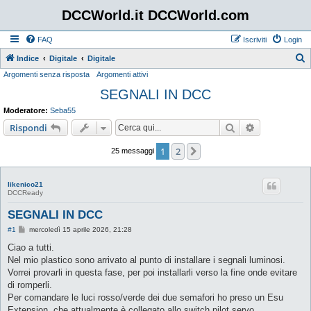
DCCWorld.it DCCWorld.com
FAQ
Iscriviti
Login
Indice
Digitale
Digitale
Argomenti senza risposta
Argomenti attivi
e
SEGNALI IN DCC
r
c
Moderatore:
Seba55
a
Cerca
Ricerca avan
Rispondi
1
2
Prossimo
25 messaggi
likenico21
DCCReady
SEGNALI IN DCC
M
#1
mercoledì 15 aprile 2026, 21:28
e
s
Ciao a tutti.
s
Nel mio plastico sono arrivato al punto di installare i segnali luminosi.
a
g
Vorrei provarli in questa fase, per poi installarli verso la fine onde evitare
g
di romperli.
i
o
Per comandare le luci rosso/verde dei due semafori ho preso un Esu
Extension, che attualmente è collegato allo switch pilot servo.