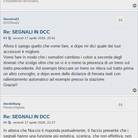
il modellismo ferroviario.
likenico21
DCCReady
Re: SEGNALI IN DCC
M
#5
venerdì 17 aprile 2026, 20:01
e
s
Allora ti spiego quello che vorrei fare, e dopo mi dici quale dei tuoi
s
accessori è migliore.
a
g
Vorrei fare in modo che i semafori cambino i colori a seconda degli
g
itinerari che scelgo oltre che se vi è o meno la presenza di un treno sul
i
o
tratto precedente. Ad esempio bloccare un treno se rileva sul tratto prima
un altro convoglio, e dopo avere delle distanze di frenata reali con
rallentamento automatico ad esempio presso la stazione.
Grazie!!
docdelburg
PlasticoDigitale
Re: SEGNALI IN DCC
M
#6
venerdì 17 aprile 2026, 21:27
e
s
In attesa che Nuccio ti risponda puntualmente, ti faccio presente che i
s
segnali hanno una funzione più estetica, scenica, che non effettiva; non
a