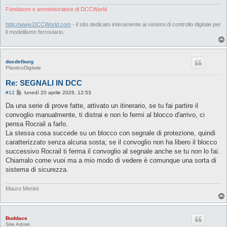
Fondatore e amministratore di DCCWorld
http://www.DCCWorld.com
- il sito dedicato interamente ai sistemi di controllo digitale per
il modellismo ferroviario.
docdelburg
PlasticoDigitale
Re: SEGNALI IN DCC
M
#12
lunedì 20 aprile 2026, 12:53
e
s
Da una serie di prove fatte, attivato un itinerario, se tu fai partire il
s
convoglio manualmente, ti distrai e non lo fermi al blocco d'arrivo, ci
a
g
pensa Rocrail a farlo.
g
La stessa cosa succede su un blocco con segnale di protezione, quindi
i
o
caratterizzato senza alcuna sosta; se il convoglio non ha libero il blocco
successivo Rocrail ti ferma il convoglio al segnale anche se tu non lo fai.
Chiamalo come vuoi ma a mio modo di vedere è comunque una sorta di
sistema di sicurezza.
Mauro Menini
Buddace
Site Admin