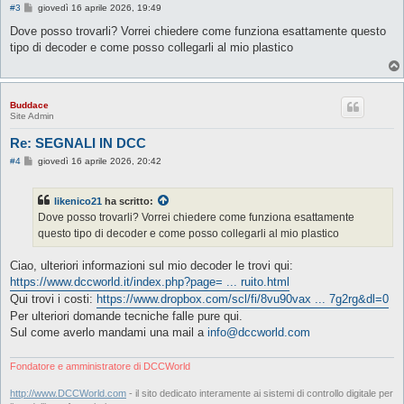
M
#3
giovedì 16 aprile 2026, 19:49
e
s
Dove posso trovarli? Vorrei chiedere come funziona esattamente questo
s
tipo di decoder e come posso collegarli al mio plastico
a
g
g
i
o
Buddace
Site Admin
Re: SEGNALI IN DCC
M
#4
giovedì 16 aprile 2026, 20:42
e
s
s
likenico21
ha scritto:
a
g
Dove posso trovarli? Vorrei chiedere come funziona esattamente
g
questo tipo di decoder e come posso collegarli al mio plastico
i
o
Ciao, ulteriori informazioni sul mio decoder le trovi qui:
https://www.dccworld.it/index.php?page= ... ruito.html
Qui trovi i costi:
https://www.dropbox.com/scl/fi/8vu90vax ... 7g2rg&dl=0
Per ulteriori domande tecniche falle pure qui.
Sul come averlo mandami una mail a
info@dccworld.com
Fondatore e amministratore di DCCWorld
http://www.DCCWorld.com
- il sito dedicato interamente ai sistemi di controllo digitale per