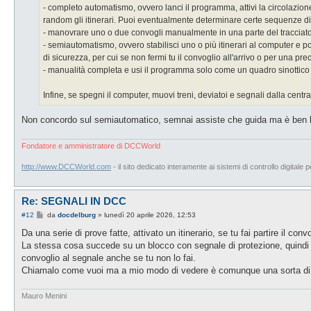
g
- completo automatismo, ovvero lanci il programma, attivi la circolazione
i
o
random gli itinerari. Puoi eventualmente determinare certe sequenze di itine
- manovrare uno o due convogli manualmente in una parte del tracciato 
- semiautomatismo, ovvero stabilisci uno o più itinerari al computer e 
di sicurezza, per cui se non fermi tu il convoglio all'arrivo o per una p
- manualità completa e usi il programma solo come un quadro sinottico da
Infine, se spegni il computer, muovi treni, deviatoi e segnali dalla cen
Non concordo sul semiautomatico, semnai assiste che guida ma è ben l
Fondatore e amministratore di DCCWorld
http://www.DCCWorld.com
- il sito dedicato interamente ai sistemi di controllo digitale p
Re: SEGNALI IN DCC
M
#12
da
docdelburg
»
lunedì 20 aprile 2026, 12:53
e
s
Da una serie di prove fatte, attivato un itinerario, se tu fai partire il con
s
La stessa cosa succede su un blocco con segnale di protezione, quindi ca
a
g
convoglio al segnale anche se tu non lo fai.
g
Chiamalo come vuoi ma a mio modo di vedere è comunque una sorta di 
i
o
Mauro Menini