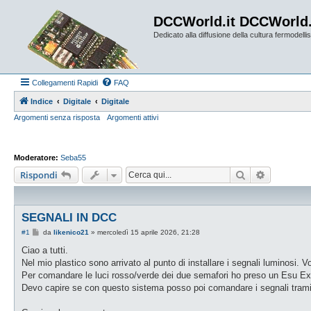
DCCWorld.it DCCWorld
Dedicato alla diffusione della cultura fermodellist
Collegamenti Rapidi
FAQ
Indice
Digitale
Digitale
Argomenti senza risposta
Argomenti attivi
Moderatore:
Seba55
Cerca
Ricerca a
Rispondi
SEGNALI IN DCC
M
#1
da
likenico21
»
mercoledì 15 aprile 2026, 21:28
e
s
Ciao a tutti.
s
Nel mio plastico sono arrivato al punto di installare i segnali luminosi. Vor
a
g
Per comandare le luci rosso/verde dei due semafori ho preso un Esu Exte
g
Devo capire se con questo sistema posso poi comandare i segnali tramite
i
o