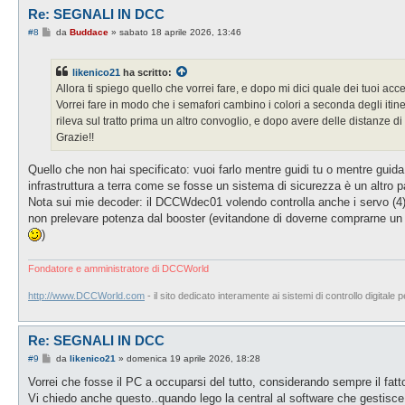
Re: SEGNALI IN DCC
M
#8
da
Buddace
»
sabato 18 aprile 2026, 13:46
e
s
s
likenico21
ha scritto:
a
g
Allora ti spiego quello che vorrei fare, e dopo mi dici quale dei tuoi acce
g
Vorrei fare in modo che i semafori cambino i colori a seconda degli itin
i
o
rileva sul tratto prima un altro convoglio, e dopo avere delle distanze 
Grazie!!
Quello che non hai specificato: vuoi farlo mentre guidi tu o mentre guida
infrastruttura a terra come se fosse un sistema di sicurezza è un altro
Nota sui mie decoder: il DCCWdec01 volendo controlla anche i servo (4) qu
non prelevare potenza dal booster (evitandone di doverne comprarne un alt
)
Fondatore e amministratore di DCCWorld
http://www.DCCWorld.com
- il sito dedicato interamente ai sistemi di controllo digitale p
Re: SEGNALI IN DCC
M
#9
da
likenico21
»
domenica 19 aprile 2026, 18:28
e
s
Vorrei che fosse il PC a occuparsi del tutto, considerando sempre il fatto 
s
Vi chiedo anche questo..quando lego la central al software che gestisce i
a