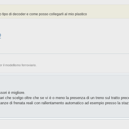
tipo di decoder e come posso collegarli al mio plastico
0
er il modellismo ferroviario.
ssori è migliore.
erari che scelgo oltre che se vi è o meno la presenza di un treno sul tratto pr
istanze di frenata reali con rallentamento automatico ad esempio presso la staz