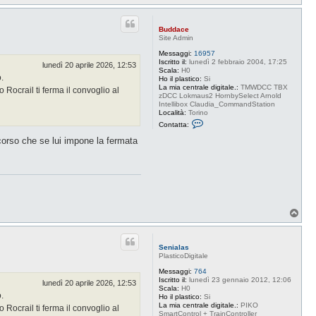
o
p
Buddace
Site Admin
Messaggi:
16957
Iscritto il:
lunedì 2 febbraio 2004, 17:25
lunedì 20 aprile 2026, 12:53
Scala:
H0
o.
Ho il plastico:
Si
La mia centrale digitale.:
TMWDCC TBX
Rocrail ti ferma il convoglio al
zDCC Lokmaus2 HornbySelect Arnold
Intellibox Claudia_CommandStation
Località:
Torino
C
Contatta:
o
n
iscorso che se lui impone la fermata
t
a
t
t
a
B
u
d
T
d
o
a
c
p
e
Senialas
PlasticoDigitale
Messaggi:
764
Iscritto il:
lunedì 23 gennaio 2012, 12:06
lunedì 20 aprile 2026, 12:53
Scala:
H0
o.
Ho il plastico:
Si
La mia centrale digitale.:
PIKO
Rocrail ti ferma il convoglio al
SmartControl + TrainController