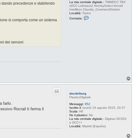
La mia centrale digitale.:
TMWDCC TBX
fico dando precedenze e stabilendo
zDCC Lokmaus2 HornbySelect Arnold
Intellibox Claudia_CommandStation
Località:
Torino
C
Contatta:
luzione si comporta come un sistema
o
n
t
a
t
t
ni dei sensori.
a
B
u
d
d
a
c
e
T
o
p
docdelburg
PlasticoDigitale
a farlo.
Messaggi:
952
Iscritto il:
lunedì 16 agosto 2010, 20:27
ssivo Rocrail ti ferma il
Scala:
H0
Ho il plastico:
No
La mia centrale digitale.:
Digitrax DCS52
e DCC++
Località:
Madrid (España)
T