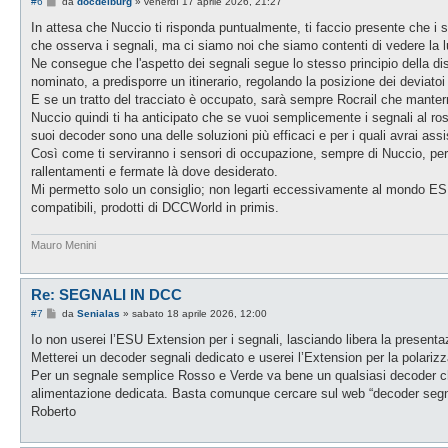
M
#6
da
docdelburg
»
venerdì 17 aprile 2026, 21:27
e
s
In attesa che Nuccio ti risponda puntualmente, ti faccio presente che i 
s
che osserva i segnali, ma ci siamo noi che siamo contenti di vedere la l
a
g
Ne consegue che l'aspetto dei segnali segue lo stesso principio della disp
g
nominato, a predisporre un itinerario, regolando la posizione dei deviatoi
i
o
E se un tratto del tracciato è occupato, sarà sempre Rocrail che manterrà 
Nuccio quindi ti ha anticipato che se vuoi semplicemente i segnali al ros
suoi decoder sono una delle soluzioni più efficaci e per i quali avrai assi
Così come ti serviranno i sensori di occupazione, sempre di Nuccio, per d
rallentamenti e fermate là dove desiderato.
Mi permetto solo un consiglio; non legarti eccessivamente al mondo ESU,
compatibili, prodotti di DCCWorld in primis.
Mauro Menini
Re: SEGNALI IN DCC
M
#7
da
Senialas
»
sabato 18 aprile 2026, 12:00
e
s
Io non userei l’ESU Extension per i segnali, lasciando libera la presenta
s
Metterei un decoder segnali dedicato e userei l’Extension per la polarizz
a
g
Per un segnale semplice Rosso e Verde va bene un qualsiasi decoder ch
g
alimentazione dedicata. Basta comunque cercare sul web “decoder segnal
i
o
Roberto