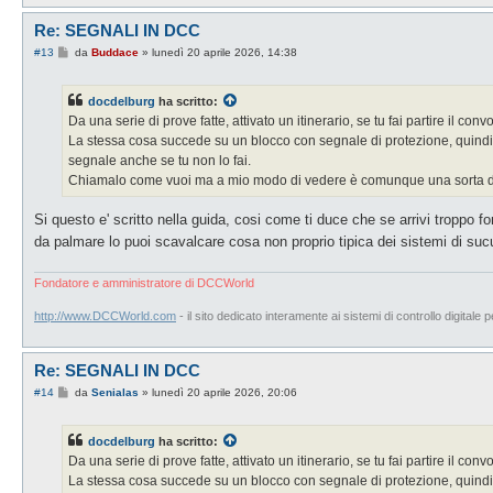
Re: SEGNALI IN DCC
M
#13
da
Buddace
»
lunedì 20 aprile 2026, 14:38
e
s
s
docdelburg
ha scritto:
a
g
Da una serie di prove fatte, attivato un itinerario, se tu fai partire il con
g
La stessa cosa succede su un blocco con segnale di protezione, quindi ca
i
o
segnale anche se tu non lo fai.
Chiamalo come vuoi ma a mio modo di vedere è comunque una sorta di
Si questo e' scritto nella guida, cosi come ti duce che se arrivi troppo fo
da palmare lo puoi scavalcare cosa non proprio tipica dei sistemi di su
Fondatore e amministratore di DCCWorld
http://www.DCCWorld.com
- il sito dedicato interamente ai sistemi di controllo digitale p
Re: SEGNALI IN DCC
M
#14
da
Senialas
»
lunedì 20 aprile 2026, 20:06
e
s
s
docdelburg
ha scritto:
a
g
Da una serie di prove fatte, attivato un itinerario, se tu fai partire il con
g
La stessa cosa succede su un blocco con segnale di protezione, quindi ca
i