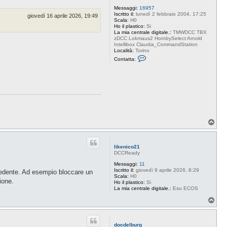
Messaggi:
16957
Iscritto il:
lunedì 2 febbraio 2004, 17:25
giovedì 16 aprile 2026, 19:49
Scala:
H0
Ho il plastico:
Si
La mia centrale digitale.:
TMWDCC TBX
zDCC Lokmaus2 HornbySelect Arnold
Intellibox Claudia_CommandStation
Località:
Torino
C
Contatta:
o
n
t
a
t
t
a
B
u
d
T
d
o
a
c
p
e
likenico21
DCCReady
Messaggi:
11
Iscritto il:
giovedì 9 aprile 2026, 8:29
ecedente. Ad esempio bloccare un
Scala:
H0
ione.
Ho il plastico:
Si
La mia centrale digitale.:
Esu ECOS
T
o
p
docdelburg