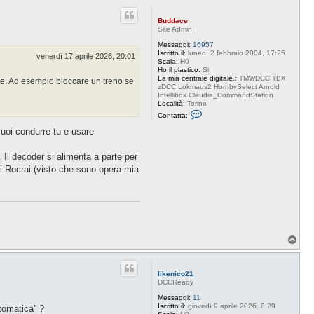
p
Buddace
Site Admin
Messaggi:
16957
Iscritto il:
lunedì 2 febbraio 2004, 17:25
venerdì 17 aprile 2026, 20:01
Scala:
H0
Ho il plastico:
Si
La mia centrale digitale.:
TMWDCC TBX
nte. Ad esempio bloccare un treno se
zDCC Lokmaus2 HornbySelect Arnold
Intellibox Claudia_CommandStation
Località:
Torino
C
Contatta:
o
n
vuoi condurre tu e usare
t
a
t
 Il decoder si alimenta a parte per
t
di Rocrai (visto che sono opera mia
a
B
u
d
d
a
c
e
T
o
p
likenico21
DCCReady
Messaggi:
11
Iscritto il:
giovedì 9 aprile 2026, 8:29
utomatica” ?