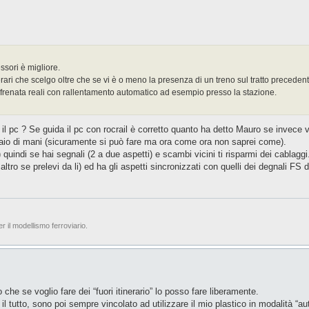
ssori è migliore.
erari che scelgo oltre che se vi è o meno la presenza di un treno sul tratto precede
di frenata reali con rallentamento automatico ad esempio presso la stazione.
 il pc ? Se guida il pc con rocrail è corretto quanto ha detto Mauro se invece 
 paio di mani (sicuramente si può fare ma ora come ora non saprei come).
indi se hai segnali (2 a due aspetti) e scambi vicini ti risparmi dei cablaggi.
ro se prelevi da li) ed ha gli aspetti sincronizzati con quelli dei degnali FS 
er il modellismo ferroviario.
che se voglio fare dei “fuori itinerario” lo posso fare liberamente.
l tutto, sono poi sempre vincolato ad utilizzare il mio plastico in modalità “a