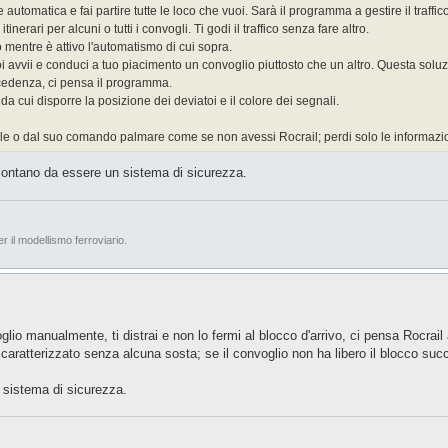
 automatica e fai partire tutte le loco che vuoi. Sarà il programma a gestire il traf
rari per alcuni o tutti i convogli. Ti godi il traffico senza fare altro.
mentre è attivo l'automatismo di cui sopra.
poi avvii e conduci a tuo piacimento un convoglio piuttosto che un altro. Questa so
recedenza, ci pensa il programma.
 cui disporre la posizione dei deviatoi e il colore dei segnali.
trale o dal suo comando palmare come se non avessi Rocrail; perdi solo le informazio
ontano da essere un sistema di sicurezza.
er il modellismo ferroviario.
voglio manualmente, ti distrai e non lo fermi al blocco d'arrivo, ci pensa Rocrail 
ratterizzato senza alcuna sosta; se il convoglio non ha libero il blocco succe
sistema di sicurezza.