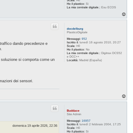
Scala:
H0
Ho il plastico:
Si
La mia centrale digitale.:
Esu ECOS
T
o
p
docdelburg
PlasticoDigitale
Messaggi:
952
Iscritto il:
lunedì 16 agosto 2010, 20:27
l traffico dando precedenze e
Scala:
H0
o.
Ho il plastico:
No
La mia centrale digitale.:
Digitrax DCS52
e DCC++
ta soluzione si comporta come un
Località:
Madrid (España)
mazioni dei sensori.
T
o
p
Buddace
Site Admin
Messaggi:
16957
Iscritto il:
lunedì 2 febbraio 2004, 17:25
domenica 19 aprile 2026, 22:36
Scala:
H0
Ho il plastico:
Si