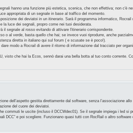
segnali hanno una funzione più estetica, scenica, che non effettiva; non c'è n
uce appropriata di un segnale in base al traffico del momento.
osizione dei deviatoi in un itinerario. Sarà il programma informatico, Rocrail n
 e la luce dei segnali, propro come nei tuoi desiderata.
il segnale al rosso evitando di attivare l'itinerario corrispondente.
so o al verde, basta quello che hai; se invece vuoi riprodurre, anche parzialmen
stenza diretta in italiano qui sul forum ( e scusate se è poco!).
are modo a Rocrail di avere il ritorno di informazione dal tracciato per organ
 visto che hai la Ecos, sennò darai una bella botta al tuo conto corrente. C
zione dell’aspetto gestita direttamente dal software, senza l’associazione allo
azione del cuore dei deviatoi.
e commuti le uscite (incluso il DCCWdec01). Se il segnale impiega i led si
i DCC” e poi scegliere. Funzionano quasi tutti con RocRail o altro software 