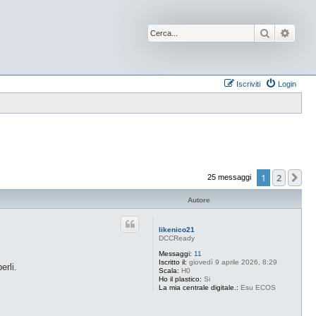
Cerca
Ricer
Iscriviti
Login
1
2
Pr
25 messaggi
Autore
likenico21
DCCReady
Messaggi:
11
Iscritto il:
giovedì 9 aprile 2026, 8:29
erli.
Scala:
H0
Ho il plastico:
Si
La mia centrale digitale.:
Esu ECOS