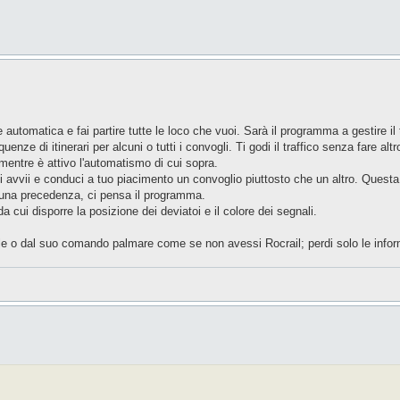
 automatica e fai partire tutte le loco che vuoi. Sarà il programma a gestire i
ze di itinerari per alcuni o tutti i convogli. Ti godi il traffico senza fare altr
entre è attivo l'automatismo di cui sopra.
poi avvii e conduci a tuo piacimento un convoglio piuttosto che un altro. Ques
er una precedenza, ci pensa il programma.
cui disporre la posizione dei deviatoi e il colore dei segnali.
trale o dal suo comando palmare come se non avessi Rocrail; perdi solo le infor