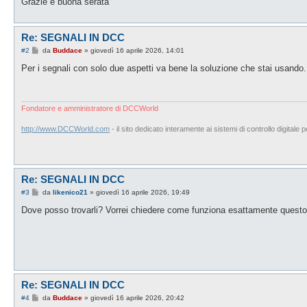
Grazie e buona serata
Re: SEGNALI IN DCC
M
#2
da
Buddace
»
giovedì 16 aprile 2026, 14:01
e
s
Per i segnali con solo due aspetti va bene la soluzione che stai usand
s
a
g
g
i
Fondatore e amministratore di DCCWorld
o
http://www.DCCWorld.com
- il sito dedicato interamente ai sistemi di controllo digitale p
Re: SEGNALI IN DCC
M
#3
da
likenico21
»
giovedì 16 aprile 2026, 19:49
e
s
Dove posso trovarli? Vorrei chiedere come funziona esattamente questo 
s
a
g
g
i
o
Re: SEGNALI IN DCC
M
#4
da
Buddace
»
giovedì 16 aprile 2026, 20:42
e