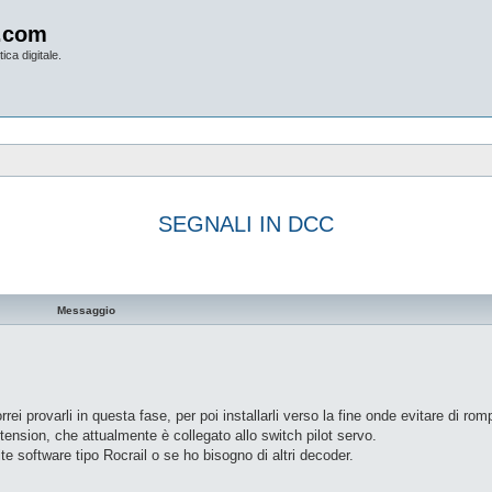
.com
ica digitale.
SEGNALI IN DCC
vanzata
Messaggio
rei provarli in questa fase, per poi installarli verso la fine onde evitare di romp
nsion, che attualmente è collegato allo switch pilot servo.
 software tipo Rocrail o se ho bisogno di altri decoder.