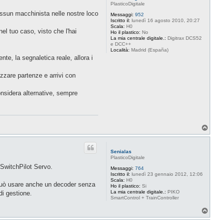
PlasticoDigitale
essun macchinista nelle nostre loco
Messaggi:
952
Iscritto il:
lunedì 16 agosto 2010, 20:27
Scala:
H0
el tuo caso, visto che l'hai
Ho il plastico:
No
La mia centrale digitale.:
Digitrax DCS52
e DCC++
Località:
Madrid (España)
te, la segnaletica reale, allora i
izzare partenze e arrivi con
onsidera alternative, sempre
T
o
p
Senialas
PlasticoDigitale
 SwitchPilot Servo.
Messaggi:
764
Iscritto il:
lunedì 23 gennaio 2012, 12:06
Scala:
H0
 può usare anche un decoder senza
Ho il plastico:
Si
La mia centrale digitale.:
PIKO
di gestione.
SmartControl + TrainController
T
o