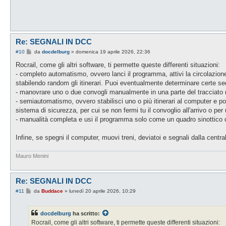
g
g
i
o
Re: SEGNALI IN DCC
M
#10
da
docdelburg
»
domenica 19 aprile 2026, 22:36
e
s
Rocrail, come gli altri software, ti permette queste differenti situazioni:
s
- completo automatismo, ovvero lanci il programma, attivi la circolazione
a
g
stabilendo random gli itinerari. Puoi eventualmente determinare certe sequen
g
- manovrare uno o due convogli manualmente in una parte del tracciato m
i
o
- semiautomatismo, ovvero stabilisci uno o più itinerari al computer e 
sistema di sicurezza, per cui se non fermi tu il convoglio all'arrivo o p
- manualità completa e usi il programma solo come un quadro sinottico da 
Infine, se spegni il computer, muovi treni, deviatoi e segnali dalla cen
Mauro Menini
Re: SEGNALI IN DCC
M
#11
da
Buddace
»
lunedì 20 aprile 2026, 10:29
e
s
s
docdelburg
ha scritto:
a
g
Rocrail, come gli altri software, ti permette queste differenti situazioni: