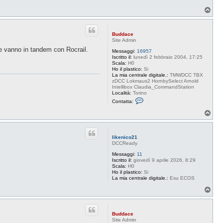
T
o
p
Buddace
Site Admin
e vanno in tandem con Rocrail.
Messaggi:
16957
Iscritto il:
lunedì 2 febbraio 2004, 17:25
Scala:
H0
Ho il plastico:
Si
La mia centrale digitale.:
TMWDCC TBX
zDCC Lokmaus2 HornbySelect Arnold
Intellibox Claudia_CommandStation
Località:
Torino
C
Contatta:
o
n
T
t
o
a
p
t
t
likenico21
a
DCCReady
B
u
Messaggi:
11
d
Iscritto il:
giovedì 9 aprile 2026, 8:29
d
Scala:
H0
a
Ho il plastico:
Si
c
La mia centrale digitale.:
Esu ECOS
e
T
o
p
Buddace
Site Admin