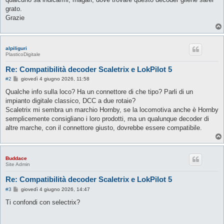
grato.
Grazie
alpiliguri
PlasticoDigitale
Re: Compatibilità decoder Scaletrix e LokPilot 5
M
#2
giovedì 4 giugno 2026, 11:58
e
s
Qualche info sulla loco? Ha un connettore di che tipo? Parli di un
s
impianto digitale classico, DCC a due rotaie?
a
g
Scaletrix mi sembra un marchio Hornby, se la locomotiva anche è Hornby
g
semplicemente consigliano i loro prodotti, ma un qualunque decoder di
i
o
altre marche, con il connettore giusto, dovrebbe essere compatibile.
Buddace
Site Admin
Re: Compatibilità decoder Scaletrix e LokPilot 5
M
#3
giovedì 4 giugno 2026, 14:47
e
s
Ti confondi con selectrix?
s
a
g