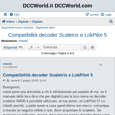
DCCWorld.it DCCWorld.com
FAQ
Iscriviti
Login
Indice
Digitale
Digitale
Argomenti senza risposta
Argomenti attivi
e
Compatibilità decoder Scaletrix e LokPilot 5
r
c
Moderatore:
Seba55
a
Cerca
Ricerca avan
Rispondi
3 messaggi • Pagina
1
di
1
mbiella
LocoDigitale
Compatibilità decoder Scaletrix e LokPilot 5
M
#1
martedì 2 giugno 2026, 11:41
e
s
Buongiorno,
s
vorrei porre una domanda a chi è infinitamente più esperto di me, se il
a
g
manuale della loco dice che per digitalizzare la loco serve un decoder
g
scaletrix 66830 è possibile utilizzare, al suo posto, un LokPilot 5? Lo
i
o
chiedo perchè, a parte avere a casa quest'ultimo non riesco, comunque,
a trovare un negozio online o non, dove acquistare lo scaletrix. Se
qualcuno sa indicarmi, magari, dove trovare questo decoder gliene sarei