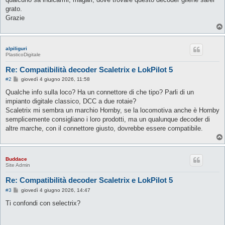
grato.
Grazie
alpiliguri
PlasticoDigitale
Re: Compatibilità decoder Scaletrix e LokPilot 5
M
#2
giovedì 4 giugno 2026, 11:58
e
s
Qualche info sulla loco? Ha un connettore di che tipo? Parli di un
s
impianto digitale classico, DCC a due rotaie?
a
g
Scaletrix mi sembra un marchio Hornby, se la locomotiva anche è Hornby
g
semplicemente consigliano i loro prodotti, ma un qualunque decoder di
i
o
altre marche, con il connettore giusto, dovrebbe essere compatibile.
Buddace
Site Admin
Re: Compatibilità decoder Scaletrix e LokPilot 5
M
#3
giovedì 4 giugno 2026, 14:47
e
s
Ti confondi con selectrix?
s
a
g