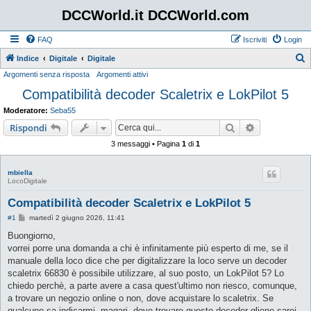
DCCWorld.it DCCWorld.com
FAQ
Iscriviti
Login
Indice
Digitale
Digitale
Argomenti senza risposta
Argomenti attivi
e
Compatibilità decoder Scaletrix e LokPilot 5
r
c
Moderatore:
Seba55
a
Cerca
Ricerca avan
Rispondi
3 messaggi • Pagina
1
di
1
mbiella
LocoDigitale
Compatibilità decoder Scaletrix e LokPilot 5
M
#1
martedì 2 giugno 2026, 11:41
e
s
Buongiorno,
s
vorrei porre una domanda a chi è infinitamente più esperto di me, se il
a
g
manuale della loco dice che per digitalizzare la loco serve un decoder
g
scaletrix 66830 è possibile utilizzare, al suo posto, un LokPilot 5? Lo
i
o
chiedo perchè, a parte avere a casa quest'ultimo non riesco, comunque,
a trovare un negozio online o non, dove acquistare lo scaletrix. Se
qualcuno sa indicarmi, magari, dove trovare questo decoder gliene sarei