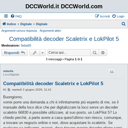
DCCWorld.it DCCWorld.com
FAQ
Iscriviti
Login
Indice
Digitale
Digitale
Argomenti senza risposta
Argomenti attivi
e
Compatibilità decoder Scaletrix e LokPilot 5
r
c
Moderatore:
Seba55
a
Cerca
Ricerca avan
Rispondi
3 messaggi • Pagina
1
di
1
mbiella
LocoDigitale
Compatibilità decoder Scaletrix e LokPilot 5
M
#1
martedì 2 giugno 2026, 11:41
e
s
Buongiorno,
s
vorrei porre una domanda a chi è infinitamente più esperto di me, se il
a
g
manuale della loco dice che per digitalizzare la loco serve un decoder
g
scaletrix 66830 è possibile utilizzare, al suo posto, un LokPilot 5? Lo
i
o
chiedo perchè, a parte avere a casa quest'ultimo non riesco, comunque,
a trovare un negozio online o non, dove acquistare lo scaletrix. Se
qualcuno sa indicarmi, magari, dove trovare questo decoder gliene sarei