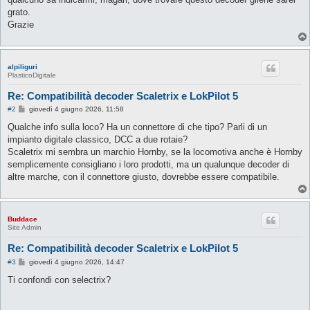
grato.
Grazie
alpiliguri
PlasticoDigitale
Re: Compatibilità decoder Scaletrix e LokPilot 5
M
#2
giovedì 4 giugno 2026, 11:58
e
s
Qualche info sulla loco? Ha un connettore di che tipo? Parli di un
s
impianto digitale classico, DCC a due rotaie?
a
g
Scaletrix mi sembra un marchio Hornby, se la locomotiva anche è Hornby
g
semplicemente consigliano i loro prodotti, ma un qualunque decoder di
i
o
altre marche, con il connettore giusto, dovrebbe essere compatibile.
Buddace
Site Admin
Re: Compatibilità decoder Scaletrix e LokPilot 5
M
#3
giovedì 4 giugno 2026, 14:47
e
s
Ti confondi con selectrix?
s
a
g