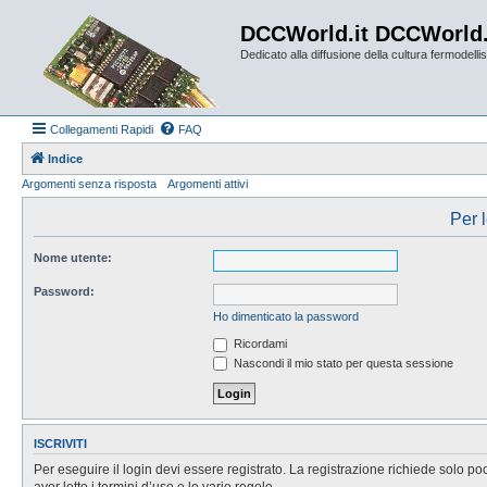
DCCWorld.it DCCWorld
Dedicato alla diffusione della cultura fermodellist
Collegamenti Rapidi
FAQ
Indice
Argomenti senza risposta
Argomenti attivi
Per l
Nome utente:
Password:
Ho dimenticato la password
Ricordami
Nascondi il mio stato per questa sessione
ISCRIVITI
Per eseguire il login devi essere registrato. La registrazione richiede solo po
aver letto i termini d’uso e le varie regole.