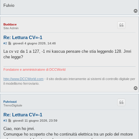
Fulvio
Buddace
Site Admin
Re: Lettura CV=-1
M
#2
giovedì 4 giugno 2026, 14:46
e
s
La cv vz da 1 a 127, -1 mi kascua pensare che stia leggendo 128. Jmri
s
che legge?
a
g
g
i
Fondatore e amministratore di DCCWorld
o
http://www.DCCWorld.com
- il sito dedicato interamente ai sistemi di controllo digitale per
il modellismo ferroviario.
Fulviozzi
TrenoDigitale
Re: Lettura CV=-1
M
#3
giovedì 11 giugno 2026, 23:59
e
s
Ciao, non ho jmri.
s
Comunque ho scoperto che ho continuità elettrica tra un polo del motore
a
g