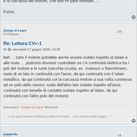
e la carcassa del motore, che non mi pare normale......
g
i
o
Fulvio
Zampa di Lepre
DCCMaster
Re: Lettura CV=-1
M
#4
mercoledì 17 giugno 2026, 13:35
e
s
beh ... tutto il motore potrebbe anche essere isolato rispetto al telaio e
s
alle ruote ... piuttosto dovresti controllare se c'è continuità elettrica tra i
a
g
poli del motore e le ruote (vecchia scuola, es. rivarossi o fleischmann,
g
ruote di un lato in continuità con l'asse, da qui continuità con il telaio
i
o
metallico, da qui continuità col la carcassa motore a sua volta connessa
ad un polo dello stesso; ruote dell'altro lato isolate rispetto all'asse,
continuità con lamelle di contatto isolate rispetto al telaio, da qui
continuità con l'altro polo del motore).
Alessandro "
Zampa di Lepre
" Becchetti
"... e tutti quei momenti andranno perduti nel tempo... come lacrime nella pioggia ..."
peppardo