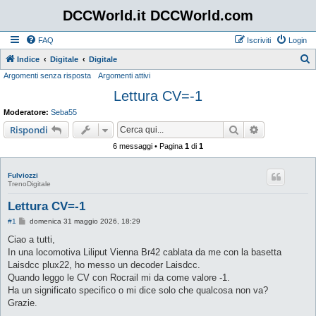
DCCWorld.it DCCWorld.com
FAQ
Iscriviti
Login
Indice
Digitale
Digitale
Argomenti senza risposta
Argomenti attivi
e
Lettura CV=-1
r
c
Moderatore:
Seba55
a
Cerca
Ricerca avan
Rispondi
6 messaggi • Pagina
1
di
1
Fulviozzi
TrenoDigitale
Lettura CV=-1
M
#1
domenica 31 maggio 2026, 18:29
e
s
Ciao a tutti,
s
In una locomotiva Liliput Vienna Br42 cablata da me con la basetta
a
g
Laisdcc plux22, ho messo un decoder Laisdcc.
g
Quando leggo le CV con Rocrail mi da come valore -1.
i
o
Ha un significato specifico o mi dice solo che qualcosa non va?
Grazie.