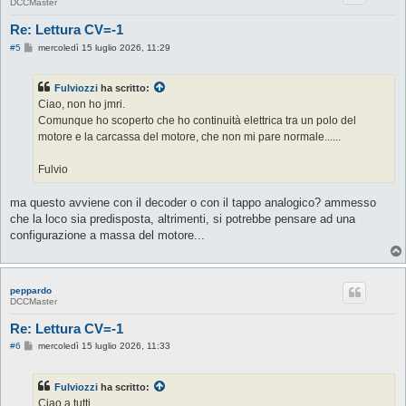
DCCMaster
Re: Lettura CV=-1
M
#5
mercoledì 15 luglio 2026, 11:29
e
s
s
Fulviozzi
ha scritto:
a
g
Ciao, non ho jmri.
g
Comunque ho scoperto che ho continuità elettrica tra un polo del
i
o
motore e la carcassa del motore, che non mi pare normale......
Fulvio
ma questo avviene con il decoder o con il tappo analogico? ammesso
che la loco sia predisposta, altrimenti, si potrebbe pensare ad una
configurazione a massa del motore...
peppardo
DCCMaster
Re: Lettura CV=-1
M
#6
mercoledì 15 luglio 2026, 11:33
e
s
s
Fulviozzi
ha scritto:
a
g
Ciao a tutti,