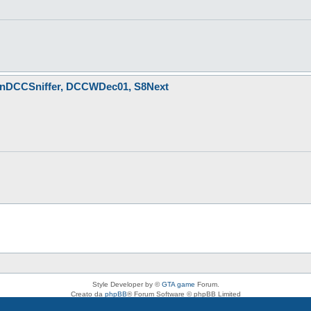
 LnDCCSniffer, DCCWDec01, S8Next
Style Developer by ©
GTA game
Forum.
Creato da
phpBB
® Forum Software © phpBB Limited
Traduzione Italiana
phpBB-Italia.it