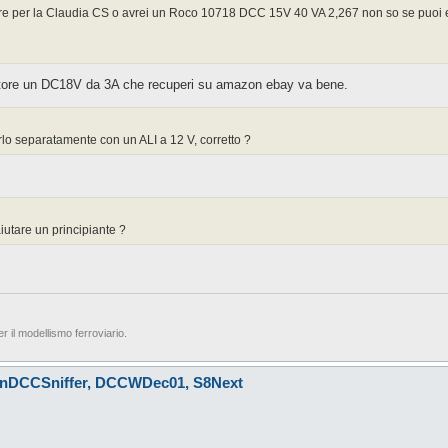
 per la Claudia CS o avrei un Roco 10718 DCC 15V 40 VA 2,267 non so se puoi es
ntatore un DC18V da 3A che recuperi su amazon ebay va bene.
 separatamente con un ALI a 12 V, corretto ?
iutare un principiante ?
er il modellismo ferroviario.
 LnDCCSniffer, DCCWDec01, S8Next