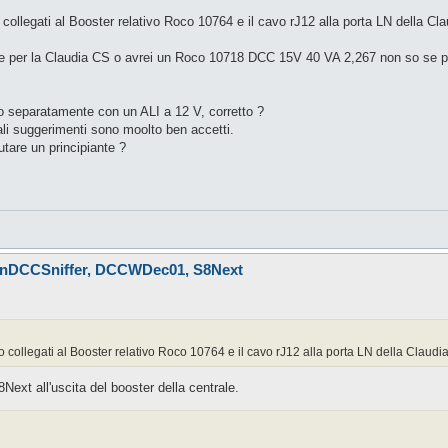
 collegati al Booster relativo Roco 10764 e il cavo rJ12 alla porta LN della Cl
 per la Claudia CS o avrei un Roco 10718 DCC 15V 40 VA 2,267 non so se pu
 separatamente con un ALI a 12 V, corretto ?
ali suggerimenti sono moolto ben accetti.
utare un principiante ?
 LnDCCSniffer, DCCWDec01, S8Next
o collegati al Booster relativo Roco 10764 e il cavo rJ12 alla porta LN della Claudi
Next all'uscita del booster della centrale.