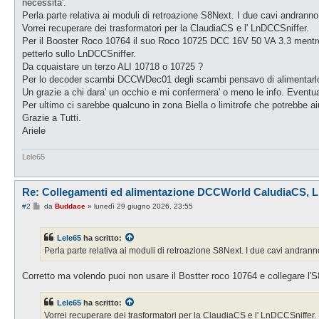
necessita'.
Perla parte relativa ai moduli di retroazione S8Next. I due cavi andranno
Vorrei recuperare dei trasformatori per la ClaudiaCS e l' LnDCCSniffer.
Per il Booster Roco 10764 il suo Roco 10725 DCC 16V 50 VA 3.3 mentre
petterlo sullo LnDCCSniffer.
Da cquaistare un terzo ALI 10718 o 10725 ?
Per lo decoder scambi DCCWDec01 degli scambi pensavo di alimentarlo
Un grazie a chi dara' un occhio e mi confermera' o meno le info. Eventu
Per ultimo ci sarebbe qualcuno in zona Biella o limitrofe che potrebbe ai
Grazie a Tutti.
Ariele
Lele65
Re: Collegamenti ed alimentazione DCCWorld CaludiaCS,
M
#2
da
Buddace
»
lunedì 29 giugno 2026, 23:55
e
s
s
Lele65
ha scritto:
a
g
Perla parte relativa ai moduli di retroazione S8Next. I due cavi andrann
g
i
o
Corretto ma volendo puoi non usare il Bostter roco 10764 e collegare l'S8
Lele65
ha scritto:
Vorrei recuperare dei trasformatori per la ClaudiaCS e l' LnDCCSniffer.