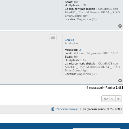
Scala:
H0
Ho il plastico:
Si
La mia centrale digitale.:
ClaudiaCS con
AliceHC _ Roco Multimaus 10764 _ PIKO
SmartControl light
Località:
Gaglianico (BI)
T
o
p
Lele65
Analogico
Messaggi:
3
Iscritto il:
lunedì 14 gennaio 2008, 14:51
Scala:
H0
Ho il plastico:
Si
La mia centrale digitale.:
ClaudiaCS con
AliceHC _ Roco Multimaus 10764 _ PIKO
SmartControl light
Località:
Gaglianico (BI)
T
o
4 messaggi • Pagina
1
di
1
p
Vai a
Cancella cookie
Tutti gli orari sono
UTC+02:00