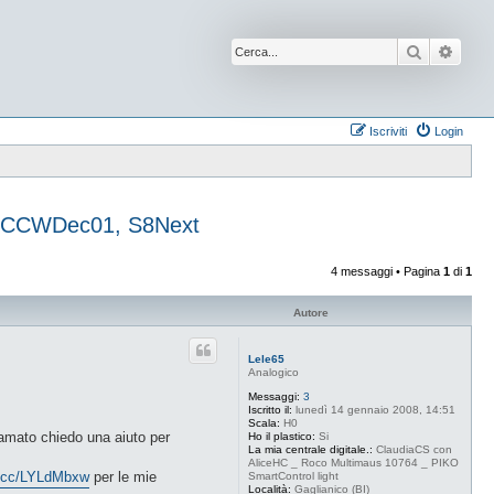
Cerca
Ricer
Iscriviti
Login
, DCCWDec01, S8Next
4 messaggi • Pagina
1
di
1
Autore
Lele65
Analogico
Messaggi:
3
Iscritto il:
lunedì 14 gennaio 2008, 14:51
Scala:
H0
gamato chiedo una aiuto per
Ho il plastico:
Si
La mia centrale digitale.:
ClaudiaCS con
AliceHC _ Roco Multimaus 10764 _ PIKO
g.cc/LYLdMbxw
per le mie
SmartControl light
Località:
Gaglianico (BI)