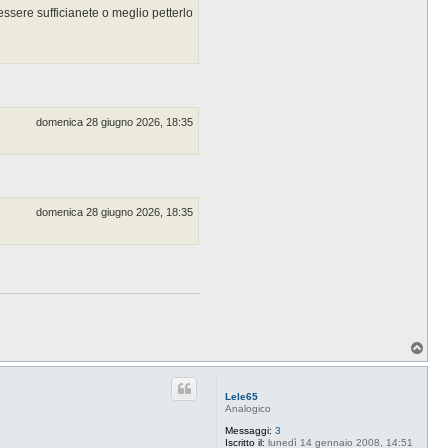
t
sere sufficianete o meglio petterlo
a
t
t
a
B
u
d
d
a
c
domenica 28 giugno 2026, 18:35
e
domenica 28 giugno 2026, 18:35
T
o
p
Lele65
Analogico
Messaggi:
3
Iscritto il:
lunedì 14 gennaio 2008, 14:51