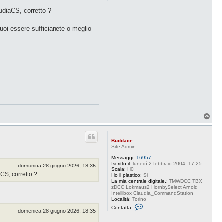
audiaCS, corretto ?
oi essere sufficianete o meglio
T
o
p
Buddace
Site Admin
Messaggi:
16957
Iscritto il:
lunedì 2 febbraio 2004, 17:25
domenica 28 giugno 2026, 18:35
Scala:
H0
aCS, corretto ?
Ho il plastico:
Si
La mia centrale digitale.:
TMWDCC TBX
zDCC Lokmaus2 HornbySelect Arnold
Intellibox Claudia_CommandStation
Località:
Torino
C
Contatta:
domenica 28 giugno 2026, 18:35
o
n