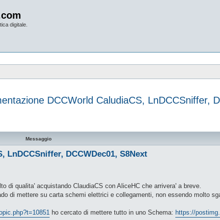
.com
ica digitale.
imentazione DCCWorld CaludiaCS, LnDCCSniffer
vanzata
Messaggio
S, LnDCCSniffer, DCCWDec01, S8Next
 di qualita' acquistando ClaudiaCS con AliceHC che arrivera' a breve.
cado di mettere su carta schemi elettrici e collegamenti, non essendo molto s
wtopic.php?t=10851
ho cercato di mettere tutto in uno Schema:
https://postim