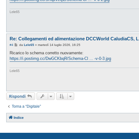
a
g
g
i
Lele65
o
Re: Collegamenti ed alimentazione DCCWorld CaludiaCS,
M
#4
da
Lele65
»
martedì 14 luglio 2026, 16:25
e
s
Ricarico lo schema corretto nuovamente:
s
https://i.postimg.cc/DwGCKbqR/Schema-Cl ... -v-0-3.jpg
a
g
g
i
Lele65
o
Rispondi
Torna a “Digitale”
Indice