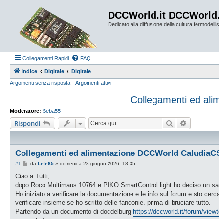
DCCWorld.it DCCWorld
Dedicato alla diffusione della cultura fermodellist
Collegamenti Rapidi
FAQ
Indice
Digitale
Digitale
Argomenti senza risposta
Argomenti attivi
Collegamenti ed al
Moderatore:
Seba55
Cerca
Ricerca a
Rispondi
Collegamenti ed alimentazione DCCWorld CaludiaC
M
#1
da
Lele65
»
domenica 28 giugno 2026, 18:35
e
s
Ciao a Tutti,
s
dopo Roco Multimaus 10764 e PIKO SmartControl light ho deciso un salto
a
g
Ho iniziato a verificare la documentazione e le info sul forum e sto cer
g
verificare insieme se ho scritto delle fandonie. prima di bruciare tutto.
i
o
Partendo da un documento di docdelburg
https://dccworld.it/forum/vie