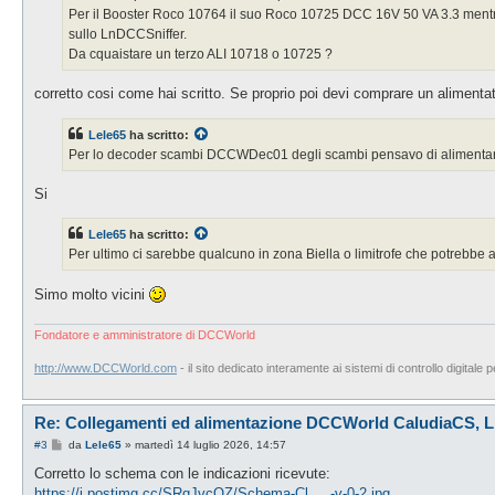
Per il Booster Roco 10764 il suo Roco 10725 DCC 16V 50 VA 3.3 mentre
sullo LnDCCSniffer.
Da cquaistare un terzo ALI 10718 o 10725 ?
corretto cosi come hai scritto. Se proprio poi devi comprare un alime
Lele65
ha scritto:
Per lo decoder scambi DCCWDec01 degli scambi pensavo di alimentarlo
Si
Lele65
ha scritto:
Per ultimo ci sarebbe qualcuno in zona Biella o limitrofe che potrebbe a
Simo molto vicini
Fondatore e amministratore di DCCWorld
http://www.DCCWorld.com
- il sito dedicato interamente ai sistemi di controllo digitale p
Re: Collegamenti ed alimentazione DCCWorld CaludiaCS,
M
#3
da
Lele65
»
martedì 14 luglio 2026, 14:57
e
s
Corretto lo schema con le indicazioni ricevute:
s
https://i.postimg.cc/SRqJvcQZ/Schema-Cl ... -v-0-2.jpg