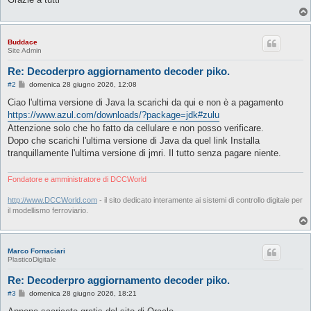
Buddace
Site Admin
Re: Decoderpro aggiornamento decoder piko.
M
#2
domenica 28 giugno 2026, 12:08
e
s
Ciao l'ultima versione di Java la scarichi da qui e non è a pagamento
s
https://www.azul.com/downloads/?package=jdk#zulu
a
g
Attenzione solo che ho fatto da cellulare e non posso verificare.
g
Dopo che scarichi l'ultima versione di Java da quel link Installa
i
o
tranquillamente l'ultima versione di jmri. Il tutto senza pagare niente.
Fondatore e amministratore di DCCWorld
http://www.DCCWorld.com
- il sito dedicato interamente ai sistemi di controllo digitale per
il modellismo ferroviario.
Marco Fornaciari
PlasticoDigitale
Re: Decoderpro aggiornamento decoder piko.
M
#3
domenica 28 giugno 2026, 18:21
e
s