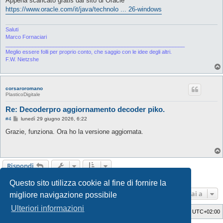
Appena scaricato gratis dal sito di Oracle
s
https://www.oracle.com/it/java/technolo ... 26-windows
a
g
g
i
Saluti
o
Marco Fornaciari
____________________________________________________________
Meglio essere folli per proprio conto, che saggio con le idee degli altri.
F.W. Nietzshe
corsaroromano
PlasticoDigitale
Re: Decoderpro aggiornamento decoder piko.
M
#4
lunedì 29 giugno 2026, 6:22
e
s
Grazie, funziona. Ora ho la versione aggiornata.
s
a
g
g
i
Rispondi
o
4 messaggi • Pagina
1
di
1
Questo sito utilizza cookie al fine di fornire la
Vai a
migliore navigazione possibile
Ulteriori informazioni
Indice
Cancella cookie
Tutti gli orari sono
UTC+02:00