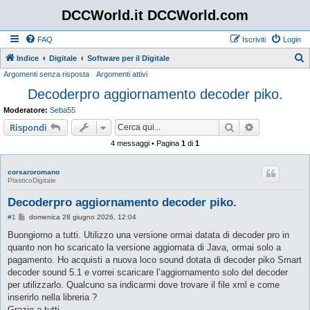
DCCWorld.it DCCWorld.com
FAQ
Iscriviti
Login
Indice
Digitale
Software per il Digitale
Argomenti senza risposta
Argomenti attivi
e
Decoderpro aggiornamento decoder piko.
r
c
Moderatore:
Seba55
a
Cerca
Ricerca avan
Rispondi
4 messaggi • Pagina
1
di
1
corsaroromano
PlasticoDigitale
Decoderpro aggiornamento decoder piko.
M
#1
domenica 28 giugno 2026, 12:04
e
s
Buongiorno a tutti. Utilizzo una versione ormai datata di decoder pro in
s
quanto non ho scaricato la versione aggiornata di Java, ormai solo a
a
g
pagamento. Ho acquisti a nuova loco sound dotata di decoder piko Smart
g
decoder sound 5.1 e vorrei scaricare l’aggiornamento solo del decoder
i
o
per utilizzarlo. Qualcuno sa indicarmi dove trovare il file xml e come
inserirlo nella libreria ?
Grazie a tutti