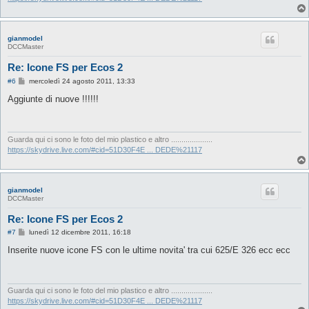
gianmodel
DCCMaster
Re: Icone FS per Ecos 2
M
#6
mercoledì 24 agosto 2011, 13:33
e
s
Aggiunte di nuove !!!!!!
s
a
g
g
i
Guarda qui ci sono le foto del mio plastico e altro ....................
o
https://skydrive.live.com/#cid=51D30F4E ... DEDE%21117
gianmodel
DCCMaster
Re: Icone FS per Ecos 2
M
#7
lunedì 12 dicembre 2011, 16:18
e
s
Inserite nuove icone FS con le ultime novita' tra cui 625/E 326 ecc ecc
s
a
g
g
i
Guarda qui ci sono le foto del mio plastico e altro ....................
o
https://skydrive.live.com/#cid=51D30F4E ... DEDE%21117