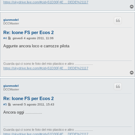
o
https://skydrive.live.com/#cid=51D30F4E ... DEDE%21117
gianmodel
DCCMaster
Re: Icone FS per Ecos 2
M
#4
giovedì 4 agosto 2011, 11:06
e
s
Aggunte ancora loco e carrozze pilota
s
a
g
g
i
Guarda qui ci sono le foto del mio plastico e altro ....................
o
https://skydrive.live.com/#cid=51D30F4E ... DEDE%21117
gianmodel
DCCMaster
Re: Icone FS per Ecos 2
M
#5
venerdì 5 agosto 2011, 15:43
e
s
Ancora oggi ..............
s
a
g
g
i
Guarda qui ci sono le foto del mio plastico e altro ....................
o
https://skydrive.live.com/#cid=51D30F4E ... DEDE%21117