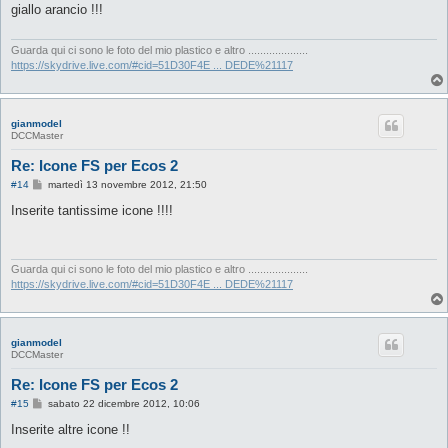
s
giallo arancio !!!
a
g
g
i
Guarda qui ci sono le foto del mio plastico e altro ....................
o
https://skydrive.live.com/#cid=51D30F4E ... DEDE%21117
gianmodel
DCCMaster
Re: Icone FS per Ecos 2
M
#14
martedì 13 novembre 2012, 21:50
e
s
Inserite tantissime icone !!!!
s
a
g
g
i
Guarda qui ci sono le foto del mio plastico e altro ....................
o
https://skydrive.live.com/#cid=51D30F4E ... DEDE%21117
gianmodel
DCCMaster
Re: Icone FS per Ecos 2
M
#15
sabato 22 dicembre 2012, 10:06
e
s
Inserite altre icone !!
s