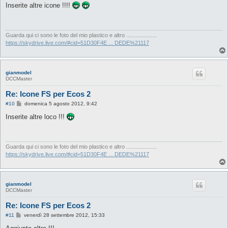
s
Inserite altre icone !!!!
s
a
g
g
i
Guarda qui ci sono le foto del mio plastico e altro ....................
o
https://skydrive.live.com/#cid=51D30F4E ... DEDE%21117
gianmodel
DCCMaster
Re: Icone FS per Ecos 2
M
#10
domenica 5 agosto 2012, 9:42
e
s
Inserite altre loco !!!
s
a
g
g
i
Guarda qui ci sono le foto del mio plastico e altro ....................
o
https://skydrive.live.com/#cid=51D30F4E ... DEDE%21117
gianmodel
DCCMaster
Re: Icone FS per Ecos 2
M
#11
venerdì 28 settembre 2012, 15:33
e
s