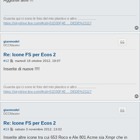
Aggiunte altre !!!
s
a
g
g
i
Guarda qui ci sono le foto del mio plastico e altro ....................
o
https://skydrive.live.com/#cid=51D30F4E ... DEDE%21117
gianmodel
DCCMaster
Re: Icone FS per Ecos 2
M
#12
martedì 16 ottobre 2012, 19:07
e
s
Inserite di nuove !!!!
s
a
g
g
i
Guarda qui ci sono le foto del mio plastico e altro ....................
o
https://skydrive.live.com/#cid=51D30F4E ... DEDE%21117
gianmodel
DCCMaster
Re: Icone FS per Ecos 2
M
#13
sabato 3 novembre 2012, 13:02
e
s
Inserite altre icone tra cui 653 Roco e Ale 801 Acme sia Xmpr che in