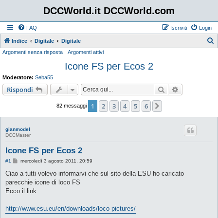
DCCWorld.it DCCWorld.com
FAQ
Iscriviti
Login
Indice
Digitale
Digitale
Argomenti senza risposta
Argomenti attivi
e
Icone FS per Ecos 2
r
c
Moderatore:
Seba55
a
Cerca
Ricerca avan
Rispondi
1
2
3
4
5
6
Prossimo
82 messaggi
gianmodel
DCCMaster
Icone FS per Ecos 2
M
#1
mercoledì 3 agosto 2011, 20:59
e
s
Ciao a tutti volevo informarvi che sul sito della ESU ho caricato
s
parecchie icone di loco FS
a
g
Ecco il link
g
i
o
http://www.esu.eu/en/downloads/loco-pictures/