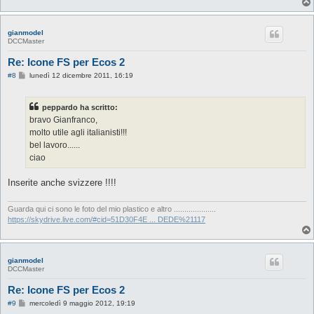
gianmodel
DCCMaster
Re: Icone FS per Ecos 2
M
#8
lunedì 12 dicembre 2011, 16:19
e
s
s
peppardo ha scritto:
a
g
bravo Gianfranco,
g
molto utile agli italianisti!!!
i
o
bel lavoro......
ciao
Inserite anche svizzere !!!!
Guarda qui ci sono le foto del mio plastico e altro ....................
https://skydrive.live.com/#cid=51D30F4E ... DEDE%21117
gianmodel
DCCMaster
Re: Icone FS per Ecos 2
M
#9
mercoledì 9 maggio 2012, 19:19
e