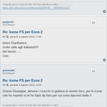
Guarda qui ci sono le foto del mio plastico e altro ....................
https://skydrive.live.com/#cid=51D30F4E ... DEDE%21117
peppardo
DCCMaster
Re: Icone FS per Ecos 2
M
#2
giovedì 4 agosto 2011, 7:46
e
s
bravo Gianfranco,
s
molto utile agli italianisti!!!
a
g
bel lavoro......
g
ciao
i
o
gianmodel
DCCMaster
Re: Icone FS per Ecos 2
M
#3
giovedì 4 agosto 2011, 9:25
e
s
Grazie Giuseppe ,almeno i crucchi si godono le nostre loco ,poi le icone
s
che ho inserito io le ho fatte da foto per cui sono davvero belle !!
a
g
g
i
Guarda qui ci sono le foto del mio plastico e altro ....................