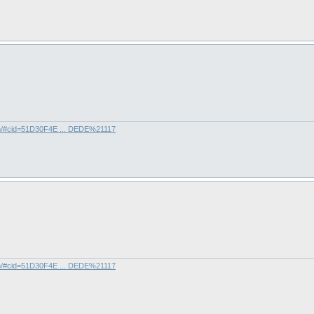
com/#cid=51D30F4E ... DEDE%21117
com/#cid=51D30F4E ... DEDE%21117