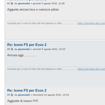
M
#4
da
gianmodel
»
giovedì 4 agosto 2011, 11:06
e
s
Aggunte ancora loco e carrozze pilota
s
a
g
g
i
Guarda qui ci sono le foto del mio plastico e altro ....................
https://skydrive.live.
o
Re: Icone FS per Ecos 2
M
#5
da
gianmodel
»
venerdì 5 agosto 2011, 15:43
e
s
Ancora oggi ..............
s
a
g
g
i
Guarda qui ci sono le foto del mio plastico e altro ....................
https://skydrive.live.
o
Re: Icone FS per Ecos 2
M
#6
da
gianmodel
»
mercoledì 24 agosto 2011, 13:33
e
s
Aggiunte di nuove !!!!!!
s