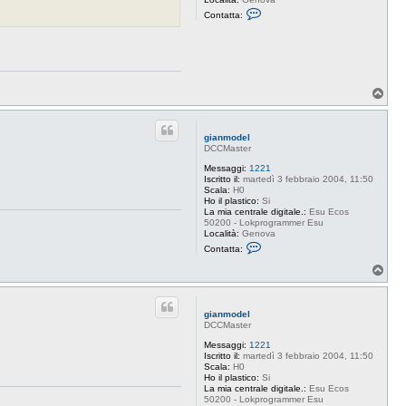
l
C
Contatta:
o
n
t
a
t
t
a
T
g
o
i
p
a
n
gianmodel
m
DCCMaster
o
d
Messaggi:
1221
e
Iscritto il:
martedì 3 febbraio 2004, 11:50
l
Scala:
H0
Ho il plastico:
Si
La mia centrale digitale.:
Esu Ecos
50200 - Lokprogrammer Esu
Località:
Genova
C
Contatta:
o
n
T
t
o
a
p
t
t
gianmodel
a
DCCMaster
g
i
Messaggi:
1221
a
Iscritto il:
martedì 3 febbraio 2004, 11:50
n
Scala:
H0
m
Ho il plastico:
Si
o
La mia centrale digitale.:
Esu Ecos
d
50200 - Lokprogrammer Esu