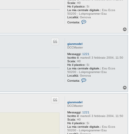
n
Scala:
H0
m
Ho il plastico:
Si
o
La mia centrale digitale.:
Esu Ecos
d
50200 - Lokprogrammer Esu
e
Località:
Genova
l
C
Contatta:
o
n
T
t
o
a
p
t
t
gianmodel
a
DCCMaster
g
i
Messaggi:
1221
a
Iscritto il:
martedì 3 febbraio 2004, 11:50
n
Scala:
H0
m
Ho il plastico:
Si
o
La mia centrale digitale.:
Esu Ecos
d
50200 - Lokprogrammer Esu
e
Località:
Genova
l
C
Contatta:
o
n
T
t
o
a
p
t
t
gianmodel
a
DCCMaster
g
i
Messaggi:
1221
a
Iscritto il:
martedì 3 febbraio 2004, 11:50
n
Scala:
H0
m
Ho il plastico:
Si
o
La mia centrale digitale.:
Esu Ecos
d
50200 - Lokprogrammer Esu
e
Località:
Genova