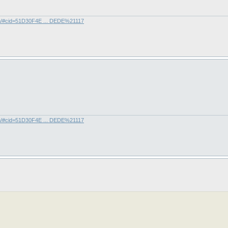
com/#cid=51D30F4E ... DEDE%21117
com/#cid=51D30F4E ... DEDE%21117