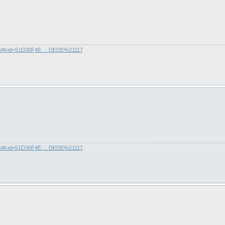
com/#cid=51D30F4E ... DEDE%21117
com/#cid=51D30F4E ... DEDE%21117