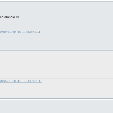
lo arancio !!!
com/#cid=51D30F4E ... DEDE%21117
com/#cid=51D30F4E ... DEDE%21117