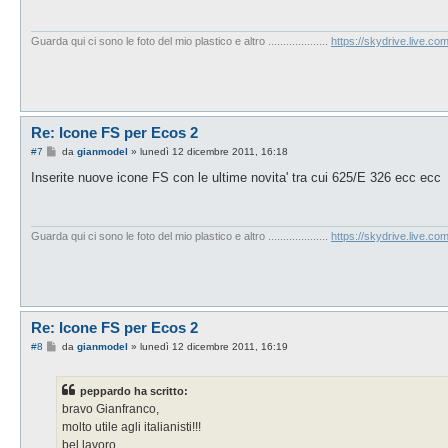
a
g
g
i
Guarda qui ci sono le foto del mio plastico e altro ....................
https://skydrive.live.
o
Re: Icone FS per Ecos 2
M
#7
da
gianmodel
»
lunedì 12 dicembre 2011, 16:18
e
s
Inserite nuove icone FS con le ultime novita' tra cui 625/E 326 ecc ecc
s
a
g
g
i
Guarda qui ci sono le foto del mio plastico e altro ....................
https://skydrive.live.
o
Re: Icone FS per Ecos 2
M
#8
da
gianmodel
»
lunedì 12 dicembre 2011, 16:19
e
s
s
peppardo ha scritto:
a
g
bravo Gianfranco,
g
molto utile agli italianisti!!!
i
o
bel lavoro......