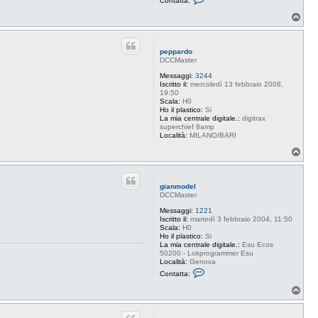
Contatta:
o
n
T
t
o
a
p
t
t
peppardo
a
DCCMaster
g
i
Messaggi:
3244
a
Iscritto il:
mercoledì 13 febbraio 2008,
n
19:50
m
Scala:
H0
o
Ho il plastico:
Si
d
La mia centrale digitale.:
digitrax
e
superchief 8amp
l
Località:
MILANO/BARI
T
o
p
gianmodel
DCCMaster
Messaggi:
1221
Iscritto il:
martedì 3 febbraio 2004, 11:50
Scala:
H0
Ho il plastico:
Si
La mia centrale digitale.:
Esu Ecos
50200 - Lokprogrammer Esu
Località:
Genova
C
Contatta:
o
n
T
t
o
a
p
t