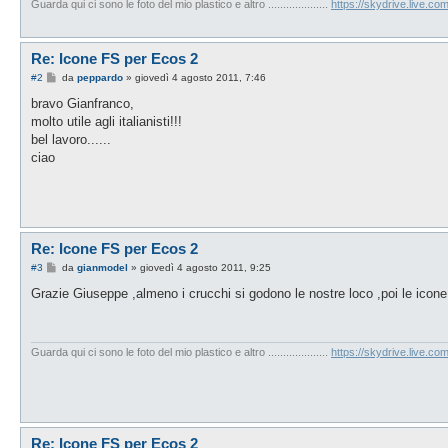
Guarda qui ci sono le foto del mio plastico e altro ....................
https://skydrive.live.
Re: Icone FS per Ecos 2
M
#2
da
peppardo
»
giovedì 4 agosto 2011, 7:46
e
s
bravo Gianfranco,
s
molto utile agli italianisti!!!
a
g
bel lavoro......
g
ciao
i
o
Re: Icone FS per Ecos 2
M
#3
da
gianmodel
»
giovedì 4 agosto 2011, 9:25
e
s
Grazie Giuseppe ,almeno i crucchi si godono le nostre loco ,poi le icone c
s
a
g
g
i
Guarda qui ci sono le foto del mio plastico e altro ....................
https://skydrive.live.
o
Re: Icone FS per Ecos 2