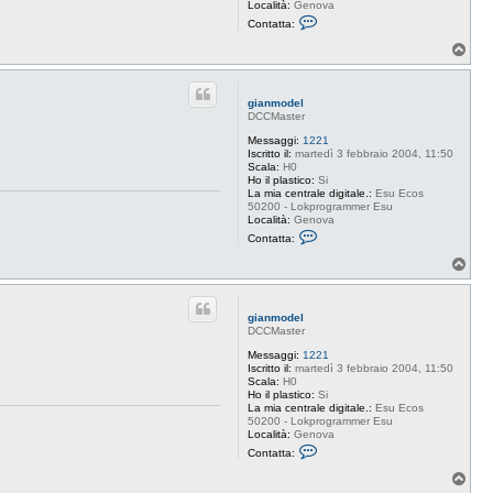
e
Località:
Genova
l
C
Contatta:
o
n
T
t
o
a
p
t
t
gianmodel
a
DCCMaster
g
i
Messaggi:
1221
a
Iscritto il:
martedì 3 febbraio 2004, 11:50
n
Scala:
H0
m
Ho il plastico:
Si
o
La mia centrale digitale.:
Esu Ecos
d
50200 - Lokprogrammer Esu
e
Località:
Genova
l
C
Contatta:
o
n
T
t
o
a
p
t
t
gianmodel
a
DCCMaster
g
i
Messaggi:
1221
a
Iscritto il:
martedì 3 febbraio 2004, 11:50
n
Scala:
H0
m
Ho il plastico:
Si
o
La mia centrale digitale.:
Esu Ecos
d
50200 - Lokprogrammer Esu
e
Località:
Genova
l
C
Contatta:
o
n
T
t