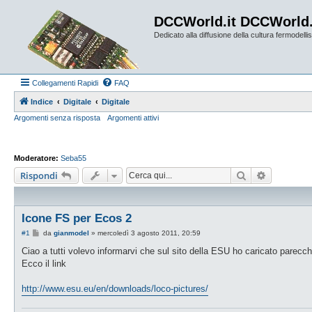
DCCWorld.it DCCWorld
Dedicato alla diffusione della cultura fermodellist
Collegamenti Rapidi
FAQ
Indice
Digitale
Digitale
Argomenti senza risposta
Argomenti attivi
Moderatore:
Seba55
Cerca
Ricerca a
Rispondi
Icone FS per Ecos 2
M
#1
da
gianmodel
»
mercoledì 3 agosto 2011, 20:59
e
s
Ciao a tutti volevo informarvi che sul sito della ESU ho caricato parecch
s
Ecco il link
a
g
g
http://www.esu.eu/en/downloads/loco-pictures/
i
o