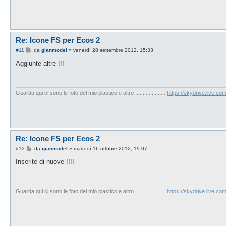
Re: Icone FS per Ecos 2
M
#11
da
gianmodel
»
venerdì 28 settembre 2012, 15:33
e
s
Aggiunte altre !!!
s
a
g
g
i
Guarda qui ci sono le foto del mio plastico e altro ....................
https://skydrive.live.
o
Re: Icone FS per Ecos 2
M
#12
da
gianmodel
»
martedì 16 ottobre 2012, 19:07
e
s
Inserite di nuove !!!!
s
a
g
g
i
Guarda qui ci sono le foto del mio plastico e altro ....................
https://skydrive.live.
o