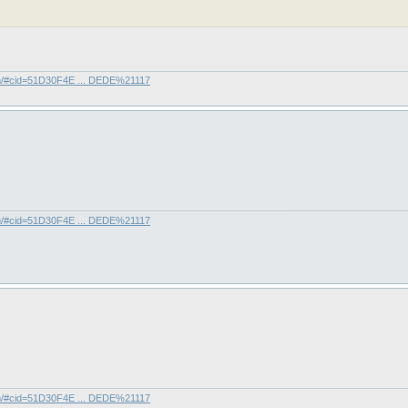
com/#cid=51D30F4E ... DEDE%21117
com/#cid=51D30F4E ... DEDE%21117
com/#cid=51D30F4E ... DEDE%21117