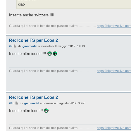
ciao
Inserite anche svizzere !!!!
Guarda qui ci sono le foto del mio plastico e altro ....................
https://skydrive.live.
Re: Icone FS per Ecos 2
M
#9
da
gianmodel
»
mercoledì 9 maggio 2012, 19:19
e
s
Inserite altre icone !!!!
s
a
g
g
i
Guarda qui ci sono le foto del mio plastico e altro ....................
https://skydrive.live.
o
Re: Icone FS per Ecos 2
M
#10
da
gianmodel
»
domenica 5 agosto 2012, 9:42
e
s
Inserite altre loco !!!
s
a
g
g
i
Guarda qui ci sono le foto del mio plastico e altro ....................
https://skydrive.live.
o