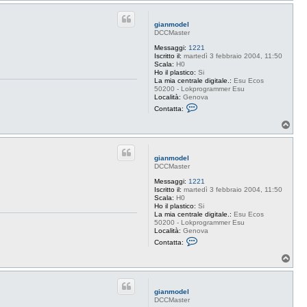
o
a
p
t
t
gianmodel
a
DCCMaster
g
i
Messaggi:
1221
a
Iscritto il:
martedì 3 febbraio 2004, 11:50
n
Scala:
H0
m
Ho il plastico:
Si
o
La mia centrale digitale.:
Esu Ecos
d
50200 - Lokprogrammer Esu
e
Località:
Genova
l
C
Contatta:
o
n
T
t
o
a
p
t
t
gianmodel
a
DCCMaster
g
i
Messaggi:
1221
a
Iscritto il:
martedì 3 febbraio 2004, 11:50
n
Scala:
H0
m
Ho il plastico:
Si
o
La mia centrale digitale.:
Esu Ecos
d
50200 - Lokprogrammer Esu
e
Località:
Genova
l
C
Contatta:
o
n
T
t
o
a
p
t
t
gianmodel
a
DCCMaster
g