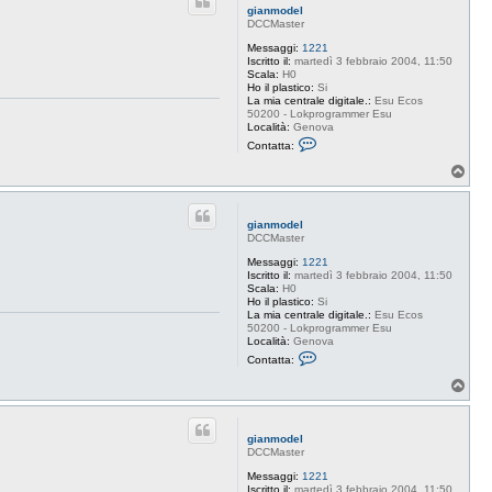
t
gianmodel
a
DCCMaster
g
i
Messaggi:
1221
a
Iscritto il:
martedì 3 febbraio 2004, 11:50
n
Scala:
H0
m
Ho il plastico:
Si
o
La mia centrale digitale.:
Esu Ecos
d
50200 - Lokprogrammer Esu
e
Località:
Genova
l
C
Contatta:
o
n
T
t
o
a
p
t
t
gianmodel
a
DCCMaster
g
i
Messaggi:
1221
a
Iscritto il:
martedì 3 febbraio 2004, 11:50
n
Scala:
H0
m
Ho il plastico:
Si
o
La mia centrale digitale.:
Esu Ecos
d
50200 - Lokprogrammer Esu
e
Località:
Genova
l
C
Contatta:
o
n
T
t
o
a
p
t
t
gianmodel
a
DCCMaster
g
i
Messaggi:
1221
a
Iscritto il:
martedì 3 febbraio 2004, 11:50