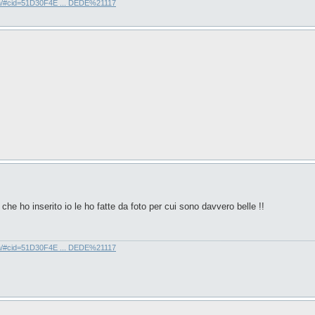
com/#cid=51D30F4E ... DEDE%21117
he ho inserito io le ho fatte da foto per cui sono davvero belle !!
com/#cid=51D30F4E ... DEDE%21117