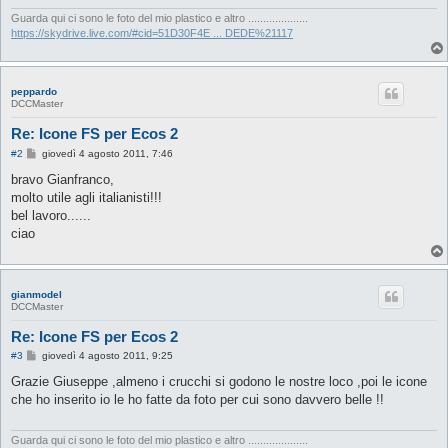
Guarda qui ci sono le foto del mio plastico e altro ....................
https://skydrive.live.com/#cid=51D30F4E ... DEDE%21117
peppardo
DCCMaster
Re: Icone FS per Ecos 2
M
#2
giovedì 4 agosto 2011, 7:46
e
s
bravo Gianfranco,
s
molto utile agli italianisti!!!
a
g
bel lavoro......
g
ciao
i
o
gianmodel
DCCMaster
Re: Icone FS per Ecos 2
M
#3
giovedì 4 agosto 2011, 9:25
e
s
Grazie Giuseppe ,almeno i crucchi si godono le nostre loco ,poi le icone
s
che ho inserito io le ho fatte da foto per cui sono davvero belle !!
a
g
g
i
Guarda qui ci sono le foto del mio plastico e altro ....................