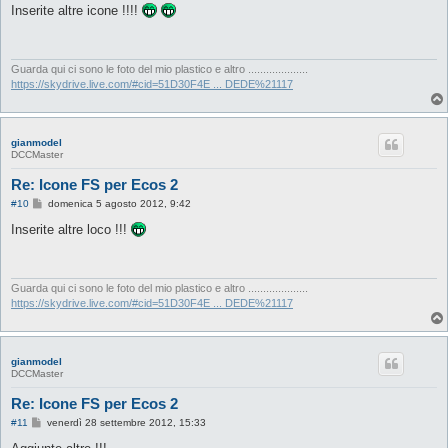
s
Inserite altre icone !!!!
s
a
g
g
i
Guarda qui ci sono le foto del mio plastico e altro ....................
o
https://skydrive.live.com/#cid=51D30F4E ... DEDE%21117
gianmodel
DCCMaster
Re: Icone FS per Ecos 2
M
#10
domenica 5 agosto 2012, 9:42
e
s
Inserite altre loco !!!
s
a
g
g
i
Guarda qui ci sono le foto del mio plastico e altro ....................
o
https://skydrive.live.com/#cid=51D30F4E ... DEDE%21117
gianmodel
DCCMaster
Re: Icone FS per Ecos 2
M
#11
venerdì 28 settembre 2012, 15:33
e
s