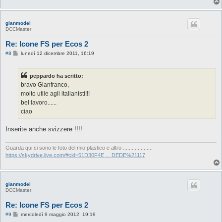
gianmodel
DCCMaster
Re: Icone FS per Ecos 2
M
#8
lunedì 12 dicembre 2011, 16:19
e
s
s
peppardo ha scritto:
a
g
bravo Gianfranco,
g
molto utile agli italianisti!!!
i
o
bel lavoro......
ciao
Inserite anche svizzere !!!!
Guarda qui ci sono le foto del mio plastico e altro ....................
https://skydrive.live.com/#cid=51D30F4E ... DEDE%21117
gianmodel
DCCMaster
Re: Icone FS per Ecos 2
M
#9
mercoledì 9 maggio 2012, 19:19
e