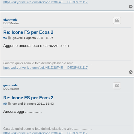
o
https://skydrive.live.com/#cid=51D30F4E ... DEDE%21117
gianmodel
DCCMaster
Re: Icone FS per Ecos 2
M
#4
giovedì 4 agosto 2011, 11:06
e
s
Aggunte ancora loco e carrozze pilota
s
a
g
g
i
Guarda qui ci sono le foto del mio plastico e altro ....................
o
https://skydrive.live.com/#cid=51D30F4E ... DEDE%21117
gianmodel
DCCMaster
Re: Icone FS per Ecos 2
M
#5
venerdì 5 agosto 2011, 15:43
e
s
Ancora oggi ..............
s
a
g
g
i
Guarda qui ci sono le foto del mio plastico e altro ....................
o
https://skydrive.live.com/#cid=51D30F4E ... DEDE%21117