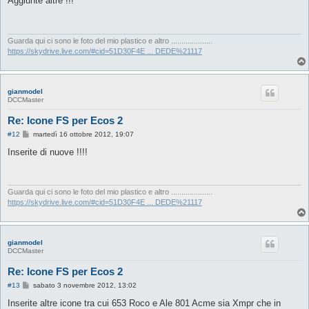
Aggiunte altre !!!
s
a
g
g
i
Guarda qui ci sono le foto del mio plastico e altro ....................
o
https://skydrive.live.com/#cid=51D30F4E ... DEDE%21117
gianmodel
DCCMaster
Re: Icone FS per Ecos 2
M
#12
martedì 16 ottobre 2012, 19:07
e
s
Inserite di nuove !!!!
s
a
g
g
i
Guarda qui ci sono le foto del mio plastico e altro ....................
o
https://skydrive.live.com/#cid=51D30F4E ... DEDE%21117
gianmodel
DCCMaster
Re: Icone FS per Ecos 2
M
#13
sabato 3 novembre 2012, 13:02
e
s
Inserite altre icone tra cui 653 Roco e Ale 801 Acme sia Xmpr che in