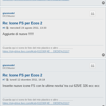
gianmodel
DCCMaster
Re: Icone FS per Ecos 2
M
#6
mercoledì 24 agosto 2011, 13:33
e
s
Aggiunte di nuove !!!!!!
s
a
g
g
i
Guarda qui ci sono le foto del mio plastico e altro ....................
o
https://skydrive.live.com/#cid=51D30F4E ... DEDE%21117
gianmodel
DCCMaster
Re: Icone FS per Ecos 2
M
#7
lunedì 12 dicembre 2011, 16:18
e
s
Inserite nuove icone FS con le ultime novita' tra cui 625/E 326 ecc ecc
s
a
g
g
i
Guarda qui ci sono le foto del mio plastico e altro ....................
o
https://skydrive.live.com/#cid=51D30F4E ... DEDE%21117