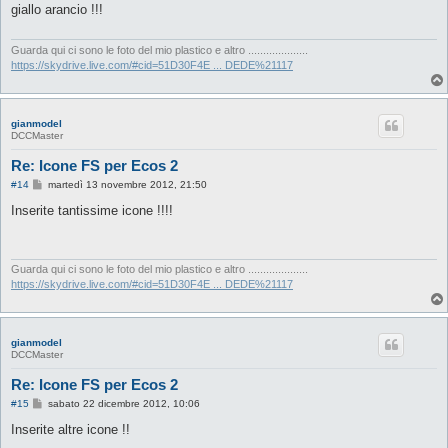
s
giallo arancio !!!
a
g
g
i
Guarda qui ci sono le foto del mio plastico e altro ....................
o
https://skydrive.live.com/#cid=51D30F4E ... DEDE%21117
gianmodel
DCCMaster
Re: Icone FS per Ecos 2
M
#14
martedì 13 novembre 2012, 21:50
e
s
Inserite tantissime icone !!!!
s
a
g
g
i
Guarda qui ci sono le foto del mio plastico e altro ....................
o
https://skydrive.live.com/#cid=51D30F4E ... DEDE%21117
gianmodel
DCCMaster
Re: Icone FS per Ecos 2
M
#15
sabato 22 dicembre 2012, 10:06
e
s
Inserite altre icone !!
s