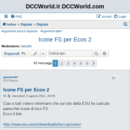
DCCWorld.it DCCWorld.com
FAQ
Iscriviti
Login
Indice
Digitale
Digitale
Argomenti senza risposta
Argomenti attivi
e
Icone FS per Ecos 2
r
c
Moderatore:
Seba55
a
Cerca
Ricerca avan
Rispondi
1
2
3
4
5
6
Prossimo
82 messaggi
gianmodel
DCCMaster
Icone FS per Ecos 2
M
#1
mercoledì 3 agosto 2011, 20:59
e
s
Ciao a tutti volevo informarvi che sul sito della ESU ho caricato
s
parecchie icone di loco FS
a
g
Ecco il link
g
i
o
http://www.esu.eu/en/downloads/loco-pictures/