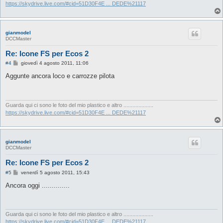
o
https://skydrive.live.com/#cid=51D30F4E ... DEDE%21117
gianmodel
DCCMaster
Re: Icone FS per Ecos 2
M
#4
giovedì 4 agosto 2011, 11:06
e
s
Aggunte ancora loco e carrozze pilota
s
a
g
g
i
Guarda qui ci sono le foto del mio plastico e altro ....................
o
https://skydrive.live.com/#cid=51D30F4E ... DEDE%21117
gianmodel
DCCMaster
Re: Icone FS per Ecos 2
M
#5
venerdì 5 agosto 2011, 15:43
e
s
Ancora oggi ..............
s
a
g
g
i
Guarda qui ci sono le foto del mio plastico e altro ....................
o
https://skydrive.live.com/#cid=51D30F4E ... DEDE%21117