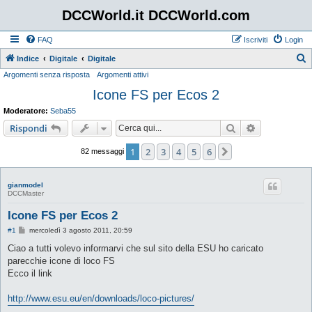
DCCWorld.it DCCWorld.com
FAQ
Iscriviti
Login
Indice
Digitale
Digitale
Argomenti senza risposta
Argomenti attivi
e
Icone FS per Ecos 2
r
c
Moderatore:
Seba55
a
Cerca
Ricerca avan
Rispondi
1
2
3
4
5
6
Prossimo
82 messaggi
gianmodel
DCCMaster
Icone FS per Ecos 2
M
#1
mercoledì 3 agosto 2011, 20:59
e
s
Ciao a tutti volevo informarvi che sul sito della ESU ho caricato
s
parecchie icone di loco FS
a
g
Ecco il link
g
i
o
http://www.esu.eu/en/downloads/loco-pictures/