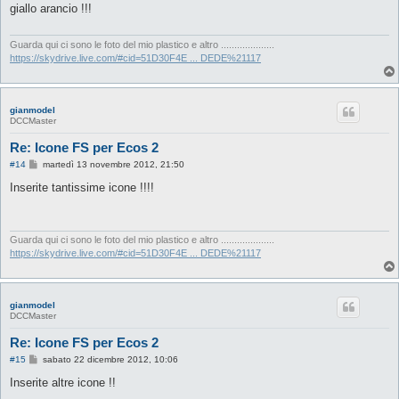
s
giallo arancio !!!
a
g
g
i
Guarda qui ci sono le foto del mio plastico e altro ....................
o
https://skydrive.live.com/#cid=51D30F4E ... DEDE%21117
gianmodel
DCCMaster
Re: Icone FS per Ecos 2
M
#14
martedì 13 novembre 2012, 21:50
e
s
Inserite tantissime icone !!!!
s
a
g
g
i
Guarda qui ci sono le foto del mio plastico e altro ....................
o
https://skydrive.live.com/#cid=51D30F4E ... DEDE%21117
gianmodel
DCCMaster
Re: Icone FS per Ecos 2
M
#15
sabato 22 dicembre 2012, 10:06
e
s
Inserite altre icone !!
s