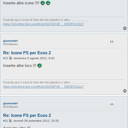
s
Inserite altre icone !!!!
s
a
g
g
i
Guarda qui ci sono le foto del mio plastico e altro ....................
o
https://skydrive.live.com/#cid=51D30F4E ... DEDE%21117
gianmodel
DCCMaster
Re: Icone FS per Ecos 2
M
#10
domenica 5 agosto 2012, 9:42
e
s
Inserite altre loco !!!
s
a
g
g
i
Guarda qui ci sono le foto del mio plastico e altro ....................
o
https://skydrive.live.com/#cid=51D30F4E ... DEDE%21117
gianmodel
DCCMaster
Re: Icone FS per Ecos 2
M
#11
venerdì 28 settembre 2012, 15:33
e
s