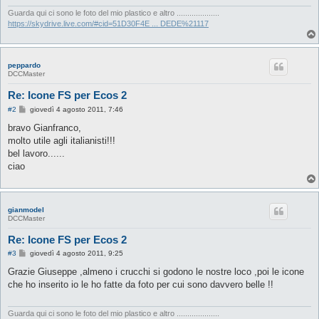
Guarda qui ci sono le foto del mio plastico e altro ....................
https://skydrive.live.com/#cid=51D30F4E ... DEDE%21117
peppardo
DCCMaster
Re: Icone FS per Ecos 2
M
#2
giovedì 4 agosto 2011, 7:46
e
s
bravo Gianfranco,
s
molto utile agli italianisti!!!
a
g
bel lavoro......
g
ciao
i
o
gianmodel
DCCMaster
Re: Icone FS per Ecos 2
M
#3
giovedì 4 agosto 2011, 9:25
e
s
Grazie Giuseppe ,almeno i crucchi si godono le nostre loco ,poi le icone
s
che ho inserito io le ho fatte da foto per cui sono davvero belle !!
a
g
g
i
Guarda qui ci sono le foto del mio plastico e altro ....................