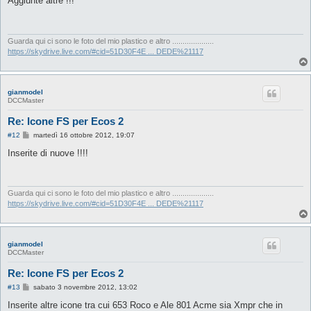
Aggiunte altre !!!
s
a
g
g
i
Guarda qui ci sono le foto del mio plastico e altro ....................
o
https://skydrive.live.com/#cid=51D30F4E ... DEDE%21117
gianmodel
DCCMaster
Re: Icone FS per Ecos 2
M
#12
martedì 16 ottobre 2012, 19:07
e
s
Inserite di nuove !!!!
s
a
g
g
i
Guarda qui ci sono le foto del mio plastico e altro ....................
o
https://skydrive.live.com/#cid=51D30F4E ... DEDE%21117
gianmodel
DCCMaster
Re: Icone FS per Ecos 2
M
#13
sabato 3 novembre 2012, 13:02
e
s
Inserite altre icone tra cui 653 Roco e Ale 801 Acme sia Xmpr che in