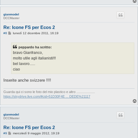
gianmodel
DCCMaster
Re: Icone FS per Ecos 2
M
#8
lunedì 12 dicembre 2011, 16:19
e
s
s
peppardo ha scritto:
a
g
bravo Gianfranco,
g
molto utile agli italianisti!!!
i
o
bel lavoro......
ciao
Inserite anche svizzere !!!!
Guarda qui ci sono le foto del mio plastico e altro ....................
https://skydrive.live.com/#cid=51D30F4E ... DEDE%21117
gianmodel
DCCMaster
Re: Icone FS per Ecos 2
M
#9
mercoledì 9 maggio 2012, 19:19
e