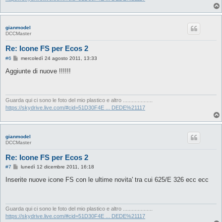
gianmodel
DCCMaster
Re: Icone FS per Ecos 2
M
#6
mercoledì 24 agosto 2011, 13:33
e
s
Aggiunte di nuove !!!!!!
s
a
g
g
i
Guarda qui ci sono le foto del mio plastico e altro ....................
o
https://skydrive.live.com/#cid=51D30F4E ... DEDE%21117
gianmodel
DCCMaster
Re: Icone FS per Ecos 2
M
#7
lunedì 12 dicembre 2011, 16:18
e
s
Inserite nuove icone FS con le ultime novita' tra cui 625/E 326 ecc ecc
s
a
g
g
i
Guarda qui ci sono le foto del mio plastico e altro ....................
o
https://skydrive.live.com/#cid=51D30F4E ... DEDE%21117