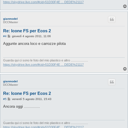
o
https://skydrive.live.com/#cid=51D30F4E ... DEDE%21117
gianmodel
DCCMaster
Re: Icone FS per Ecos 2
M
#4
giovedì 4 agosto 2011, 11:06
e
s
Aggunte ancora loco e carrozze pilota
s
a
g
g
i
Guarda qui ci sono le foto del mio plastico e altro ....................
o
https://skydrive.live.com/#cid=51D30F4E ... DEDE%21117
gianmodel
DCCMaster
Re: Icone FS per Ecos 2
M
#5
venerdì 5 agosto 2011, 15:43
e
s
Ancora oggi ..............
s
a
g
g
i
Guarda qui ci sono le foto del mio plastico e altro ....................
o
https://skydrive.live.com/#cid=51D30F4E ... DEDE%21117