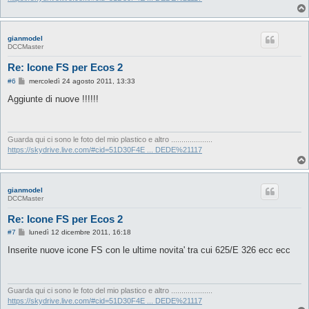
gianmodel
DCCMaster
Re: Icone FS per Ecos 2
M
#6
mercoledì 24 agosto 2011, 13:33
e
s
Aggiunte di nuove !!!!!!
s
a
g
g
i
Guarda qui ci sono le foto del mio plastico e altro ....................
o
https://skydrive.live.com/#cid=51D30F4E ... DEDE%21117
gianmodel
DCCMaster
Re: Icone FS per Ecos 2
M
#7
lunedì 12 dicembre 2011, 16:18
e
s
Inserite nuove icone FS con le ultime novita' tra cui 625/E 326 ecc ecc
s
a
g
g
i
Guarda qui ci sono le foto del mio plastico e altro ....................
o
https://skydrive.live.com/#cid=51D30F4E ... DEDE%21117