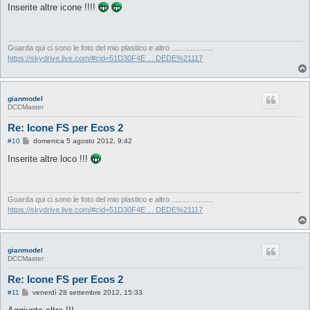
s
Inserite altre icone !!!!
s
a
g
g
i
Guarda qui ci sono le foto del mio plastico e altro ....................
o
https://skydrive.live.com/#cid=51D30F4E ... DEDE%21117
gianmodel
DCCMaster
Re: Icone FS per Ecos 2
M
#10
domenica 5 agosto 2012, 9:42
e
s
Inserite altre loco !!!
s
a
g
g
i
Guarda qui ci sono le foto del mio plastico e altro ....................
o
https://skydrive.live.com/#cid=51D30F4E ... DEDE%21117
gianmodel
DCCMaster
Re: Icone FS per Ecos 2
M
#11
venerdì 28 settembre 2012, 15:33
e
s