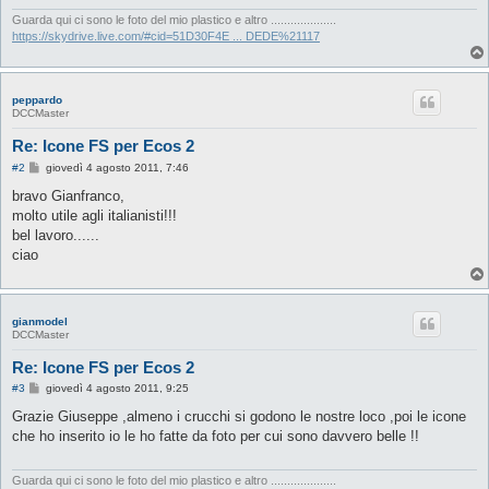
Guarda qui ci sono le foto del mio plastico e altro ....................
https://skydrive.live.com/#cid=51D30F4E ... DEDE%21117
peppardo
DCCMaster
Re: Icone FS per Ecos 2
M
#2
giovedì 4 agosto 2011, 7:46
e
s
bravo Gianfranco,
s
molto utile agli italianisti!!!
a
g
bel lavoro......
g
ciao
i
o
gianmodel
DCCMaster
Re: Icone FS per Ecos 2
M
#3
giovedì 4 agosto 2011, 9:25
e
s
Grazie Giuseppe ,almeno i crucchi si godono le nostre loco ,poi le icone
s
che ho inserito io le ho fatte da foto per cui sono davvero belle !!
a
g
g
i
Guarda qui ci sono le foto del mio plastico e altro ....................