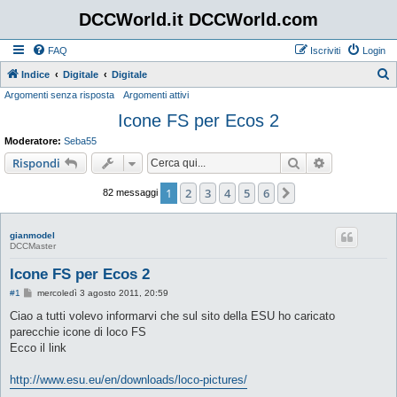
DCCWorld.it DCCWorld.com
FAQ
Iscriviti
Login
Indice
Digitale
Digitale
Argomenti senza risposta
Argomenti attivi
e
Icone FS per Ecos 2
r
c
Moderatore:
Seba55
a
Cerca
Ricerca avan
Rispondi
1
2
3
4
5
6
Prossimo
82 messaggi
gianmodel
DCCMaster
Icone FS per Ecos 2
M
#1
mercoledì 3 agosto 2011, 20:59
e
s
Ciao a tutti volevo informarvi che sul sito della ESU ho caricato
s
parecchie icone di loco FS
a
g
Ecco il link
g
i
o
http://www.esu.eu/en/downloads/loco-pictures/