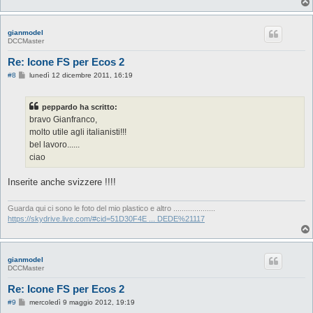
gianmodel
DCCMaster
Re: Icone FS per Ecos 2
M
#8
lunedì 12 dicembre 2011, 16:19
e
s
s
peppardo ha scritto:
a
g
bravo Gianfranco,
g
molto utile agli italianisti!!!
i
o
bel lavoro......
ciao
Inserite anche svizzere !!!!
Guarda qui ci sono le foto del mio plastico e altro ....................
https://skydrive.live.com/#cid=51D30F4E ... DEDE%21117
gianmodel
DCCMaster
Re: Icone FS per Ecos 2
M
#9
mercoledì 9 maggio 2012, 19:19
e