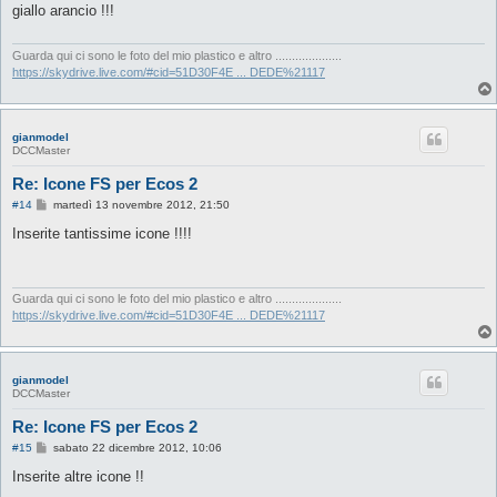
s
giallo arancio !!!
a
g
g
i
Guarda qui ci sono le foto del mio plastico e altro ....................
o
https://skydrive.live.com/#cid=51D30F4E ... DEDE%21117
gianmodel
DCCMaster
Re: Icone FS per Ecos 2
M
#14
martedì 13 novembre 2012, 21:50
e
s
Inserite tantissime icone !!!!
s
a
g
g
i
Guarda qui ci sono le foto del mio plastico e altro ....................
o
https://skydrive.live.com/#cid=51D30F4E ... DEDE%21117
gianmodel
DCCMaster
Re: Icone FS per Ecos 2
M
#15
sabato 22 dicembre 2012, 10:06
e
s
Inserite altre icone !!
s