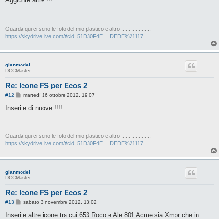
Aggiunte altre !!!
s
a
g
g
i
Guarda qui ci sono le foto del mio plastico e altro ....................
o
https://skydrive.live.com/#cid=51D30F4E ... DEDE%21117
gianmodel
DCCMaster
Re: Icone FS per Ecos 2
M
#12
martedì 16 ottobre 2012, 19:07
e
s
Inserite di nuove !!!!
s
a
g
g
i
Guarda qui ci sono le foto del mio plastico e altro ....................
o
https://skydrive.live.com/#cid=51D30F4E ... DEDE%21117
gianmodel
DCCMaster
Re: Icone FS per Ecos 2
M
#13
sabato 3 novembre 2012, 13:02
e
s
Inserite altre icone tra cui 653 Roco e Ale 801 Acme sia Xmpr che in