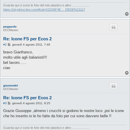
Guarda qui ci sono le foto del mio plastico e altro ....................
https://skydrive.live.com/#cid=51D30F4E ... DEDE%21117
peppardo
DCCMaster
Re: Icone FS per Ecos 2
M
#2
giovedì 4 agosto 2011, 7:46
e
s
bravo Gianfranco,
s
molto utile agli italianisti!!!
a
g
bel lavoro......
g
ciao
i
o
gianmodel
DCCMaster
Re: Icone FS per Ecos 2
M
#3
giovedì 4 agosto 2011, 9:25
e
s
Grazie Giuseppe ,almeno i crucchi si godono le nostre loco ,poi le icone
s
che ho inserito io le ho fatte da foto per cui sono davvero belle !!
a
g
g
i
Guarda qui ci sono le foto del mio plastico e altro ....................