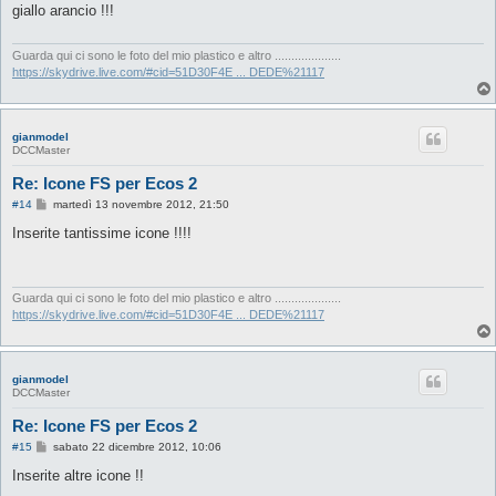
s
giallo arancio !!!
a
g
g
i
Guarda qui ci sono le foto del mio plastico e altro ....................
o
https://skydrive.live.com/#cid=51D30F4E ... DEDE%21117
gianmodel
DCCMaster
Re: Icone FS per Ecos 2
M
#14
martedì 13 novembre 2012, 21:50
e
s
Inserite tantissime icone !!!!
s
a
g
g
i
Guarda qui ci sono le foto del mio plastico e altro ....................
o
https://skydrive.live.com/#cid=51D30F4E ... DEDE%21117
gianmodel
DCCMaster
Re: Icone FS per Ecos 2
M
#15
sabato 22 dicembre 2012, 10:06
e
s
Inserite altre icone !!
s