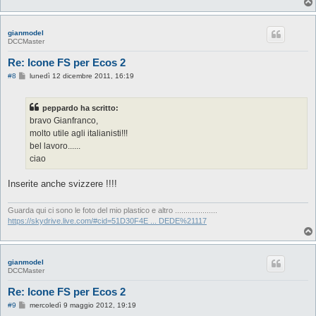
gianmodel
DCCMaster
Re: Icone FS per Ecos 2
M
#8
lunedì 12 dicembre 2011, 16:19
e
s
s
peppardo ha scritto:
a
g
bravo Gianfranco,
g
molto utile agli italianisti!!!
i
o
bel lavoro......
ciao
Inserite anche svizzere !!!!
Guarda qui ci sono le foto del mio plastico e altro ....................
https://skydrive.live.com/#cid=51D30F4E ... DEDE%21117
gianmodel
DCCMaster
Re: Icone FS per Ecos 2
M
#9
mercoledì 9 maggio 2012, 19:19
e