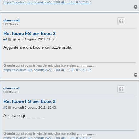
o
https://skydrive.live.com/#cid=51D30F4E ... DEDE%21117
gianmodel
DCCMaster
Re: Icone FS per Ecos 2
M
#4
giovedì 4 agosto 2011, 11:06
e
s
Aggunte ancora loco e carrozze pilota
s
a
g
g
i
Guarda qui ci sono le foto del mio plastico e altro ....................
o
https://skydrive.live.com/#cid=51D30F4E ... DEDE%21117
gianmodel
DCCMaster
Re: Icone FS per Ecos 2
M
#5
venerdì 5 agosto 2011, 15:43
e
s
Ancora oggi ..............
s
a
g
g
i
Guarda qui ci sono le foto del mio plastico e altro ....................
o
https://skydrive.live.com/#cid=51D30F4E ... DEDE%21117