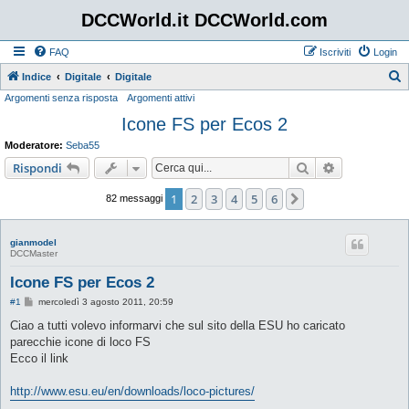
DCCWorld.it DCCWorld.com
FAQ
Iscriviti
Login
Indice
Digitale
Digitale
Argomenti senza risposta
Argomenti attivi
e
Icone FS per Ecos 2
r
c
Moderatore:
Seba55
a
Cerca
Ricerca avan
Rispondi
1
2
3
4
5
6
Prossimo
82 messaggi
gianmodel
DCCMaster
Icone FS per Ecos 2
M
#1
mercoledì 3 agosto 2011, 20:59
e
s
Ciao a tutti volevo informarvi che sul sito della ESU ho caricato
s
parecchie icone di loco FS
a
g
Ecco il link
g
i
o
http://www.esu.eu/en/downloads/loco-pictures/