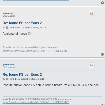
gianmodel
DCCMaster
Re: Icone FS per Ecos 2
M
#6
mercoledì 24 agosto 2011, 13:33
e
s
Aggiunte di nuove !!!!!!
s
a
g
g
i
Guarda qui ci sono le foto del mio plastico e altro ....................
o
https://skydrive.live.com/#cid=51D30F4E ... DEDE%21117
gianmodel
DCCMaster
Re: Icone FS per Ecos 2
M
#7
lunedì 12 dicembre 2011, 16:18
e
s
Inserite nuove icone FS con le ultime novita' tra cui 625/E 326 ecc ecc
s
a
g
g
i
Guarda qui ci sono le foto del mio plastico e altro ....................
o
https://skydrive.live.com/#cid=51D30F4E ... DEDE%21117