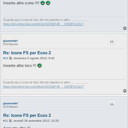
s
Inserite altre icone !!!!
s
a
g
g
i
Guarda qui ci sono le foto del mio plastico e altro ....................
o
https://skydrive.live.com/#cid=51D30F4E ... DEDE%21117
gianmodel
DCCMaster
Re: Icone FS per Ecos 2
M
#10
domenica 5 agosto 2012, 9:42
e
s
Inserite altre loco !!!
s
a
g
g
i
Guarda qui ci sono le foto del mio plastico e altro ....................
o
https://skydrive.live.com/#cid=51D30F4E ... DEDE%21117
gianmodel
DCCMaster
Re: Icone FS per Ecos 2
M
#11
venerdì 28 settembre 2012, 15:33
e
s