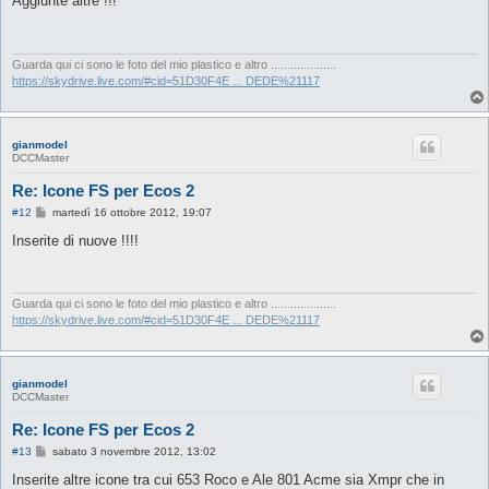
Aggiunte altre !!!
s
a
g
g
i
Guarda qui ci sono le foto del mio plastico e altro ....................
o
https://skydrive.live.com/#cid=51D30F4E ... DEDE%21117
gianmodel
DCCMaster
Re: Icone FS per Ecos 2
M
#12
martedì 16 ottobre 2012, 19:07
e
s
Inserite di nuove !!!!
s
a
g
g
i
Guarda qui ci sono le foto del mio plastico e altro ....................
o
https://skydrive.live.com/#cid=51D30F4E ... DEDE%21117
gianmodel
DCCMaster
Re: Icone FS per Ecos 2
M
#13
sabato 3 novembre 2012, 13:02
e
s
Inserite altre icone tra cui 653 Roco e Ale 801 Acme sia Xmpr che in