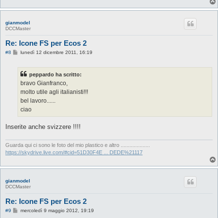
gianmodel
DCCMaster
Re: Icone FS per Ecos 2
M
#8
lunedì 12 dicembre 2011, 16:19
e
s
s
peppardo ha scritto:
a
g
bravo Gianfranco,
g
molto utile agli italianisti!!!
i
o
bel lavoro......
ciao
Inserite anche svizzere !!!!
Guarda qui ci sono le foto del mio plastico e altro ....................
https://skydrive.live.com/#cid=51D30F4E ... DEDE%21117
gianmodel
DCCMaster
Re: Icone FS per Ecos 2
M
#9
mercoledì 9 maggio 2012, 19:19
e