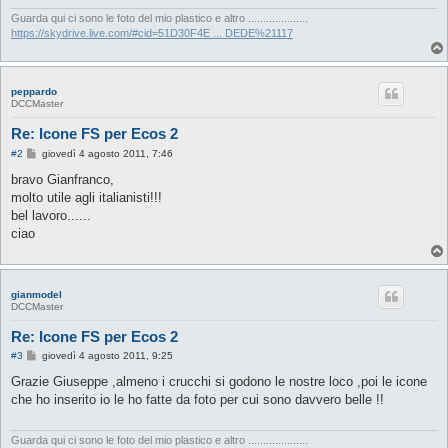
Guarda qui ci sono le foto del mio plastico e altro ....................
https://skydrive.live.com/#cid=51D30F4E ... DEDE%21117
peppardo
DCCMaster
Re: Icone FS per Ecos 2
M
#2
giovedì 4 agosto 2011, 7:46
e
s
bravo Gianfranco,
s
molto utile agli italianisti!!!
a
g
bel lavoro......
g
ciao
i
o
gianmodel
DCCMaster
Re: Icone FS per Ecos 2
M
#3
giovedì 4 agosto 2011, 9:25
e
s
Grazie Giuseppe ,almeno i crucchi si godono le nostre loco ,poi le icone
s
che ho inserito io le ho fatte da foto per cui sono davvero belle !!
a
g
g
i
Guarda qui ci sono le foto del mio plastico e altro ....................