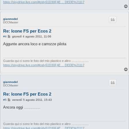
o
https://skydrive.live.com/#cid=51D30F4E ... DEDE%21117
gianmodel
DCCMaster
Re: Icone FS per Ecos 2
M
#4
giovedì 4 agosto 2011, 11:06
e
s
Aggunte ancora loco e carrozze pilota
s
a
g
g
i
Guarda qui ci sono le foto del mio plastico e altro ....................
o
https://skydrive.live.com/#cid=51D30F4E ... DEDE%21117
gianmodel
DCCMaster
Re: Icone FS per Ecos 2
M
#5
venerdì 5 agosto 2011, 15:43
e
s
Ancora oggi ..............
s
a
g
g
i
Guarda qui ci sono le foto del mio plastico e altro ....................
o
https://skydrive.live.com/#cid=51D30F4E ... DEDE%21117