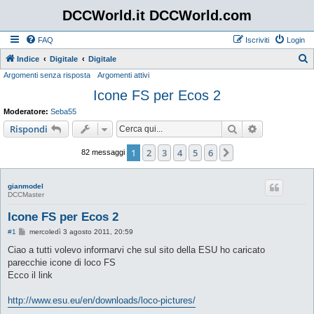
DCCWorld.it DCCWorld.com
FAQ
Iscriviti
Login
Indice
Digitale
Digitale
Argomenti senza risposta
Argomenti attivi
e
Icone FS per Ecos 2
r
c
Moderatore:
Seba55
a
Cerca
Ricerca avan
Rispondi
1
2
3
4
5
6
Prossimo
82 messaggi
gianmodel
DCCMaster
Icone FS per Ecos 2
M
#1
mercoledì 3 agosto 2011, 20:59
e
s
Ciao a tutti volevo informarvi che sul sito della ESU ho caricato
s
parecchie icone di loco FS
a
g
Ecco il link
g
i
o
http://www.esu.eu/en/downloads/loco-pictures/