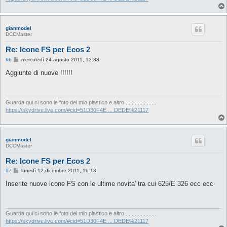
gianmodel
DCCMaster
Re: Icone FS per Ecos 2
M
#6
mercoledì 24 agosto 2011, 13:33
e
s
Aggiunte di nuove !!!!!!
s
a
g
g
i
Guarda qui ci sono le foto del mio plastico e altro ....................
o
https://skydrive.live.com/#cid=51D30F4E ... DEDE%21117
gianmodel
DCCMaster
Re: Icone FS per Ecos 2
M
#7
lunedì 12 dicembre 2011, 16:18
e
s
Inserite nuove icone FS con le ultime novita' tra cui 625/E 326 ecc ecc
s
a
g
g
i
Guarda qui ci sono le foto del mio plastico e altro ....................
o
https://skydrive.live.com/#cid=51D30F4E ... DEDE%21117