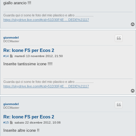
s
giallo arancio !!!
a
g
g
i
Guarda qui ci sono le foto del mio plastico e altro ....................
o
https://skydrive.live.com/#cid=51D30F4E ... DEDE%21117
gianmodel
DCCMaster
Re: Icone FS per Ecos 2
M
#14
martedì 13 novembre 2012, 21:50
e
s
Inserite tantissime icone !!!!
s
a
g
g
i
Guarda qui ci sono le foto del mio plastico e altro ....................
o
https://skydrive.live.com/#cid=51D30F4E ... DEDE%21117
gianmodel
DCCMaster
Re: Icone FS per Ecos 2
M
#15
sabato 22 dicembre 2012, 10:06
e
s
Inserite altre icone !!
s