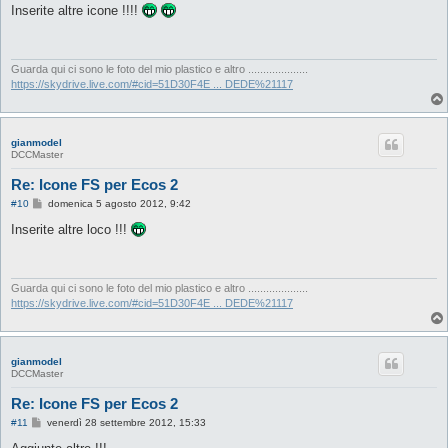
s
Inserite altre icone !!!!
s
a
g
g
i
Guarda qui ci sono le foto del mio plastico e altro ....................
o
https://skydrive.live.com/#cid=51D30F4E ... DEDE%21117
gianmodel
DCCMaster
Re: Icone FS per Ecos 2
M
#10
domenica 5 agosto 2012, 9:42
e
s
Inserite altre loco !!!
s
a
g
g
i
Guarda qui ci sono le foto del mio plastico e altro ....................
o
https://skydrive.live.com/#cid=51D30F4E ... DEDE%21117
gianmodel
DCCMaster
Re: Icone FS per Ecos 2
M
#11
venerdì 28 settembre 2012, 15:33
e
s