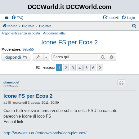
DCCWorld.it DCCWorld.com
FAQ
Iscriviti
Login
Indice
Digitale
Digitale
Argomenti senza risposta
Argomenti attivi
e
Icone FS per Ecos 2
r
c
Moderatore:
Seba55
a
Cerca
Ricerca avan
Rispondi
1
2
3
4
5
6
Prossimo
82 messaggi
gianmodel
DCCMaster
Icone FS per Ecos 2
M
#1
mercoledì 3 agosto 2011, 20:59
e
s
Ciao a tutti volevo informarvi che sul sito della ESU ho caricato
s
parecchie icone di loco FS
a
g
Ecco il link
g
i
o
http://www.esu.eu/en/downloads/loco-pictures/