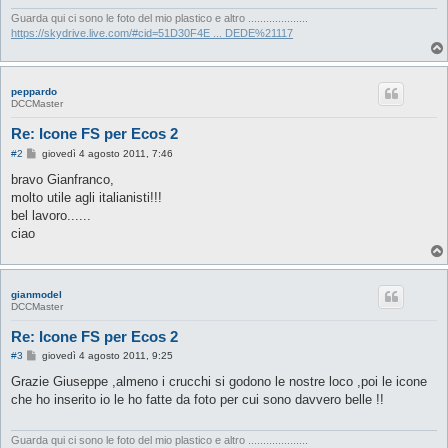
Guarda qui ci sono le foto del mio plastico e altro ....................
https://skydrive.live.com/#cid=51D30F4E ... DEDE%21117
peppardo
DCCMaster
Re: Icone FS per Ecos 2
M
#2
giovedì 4 agosto 2011, 7:46
e
s
bravo Gianfranco,
s
molto utile agli italianisti!!!
a
g
bel lavoro......
g
ciao
i
o
gianmodel
DCCMaster
Re: Icone FS per Ecos 2
M
#3
giovedì 4 agosto 2011, 9:25
e
s
Grazie Giuseppe ,almeno i crucchi si godono le nostre loco ,poi le icone
s
che ho inserito io le ho fatte da foto per cui sono davvero belle !!
a
g
g
i
Guarda qui ci sono le foto del mio plastico e altro ....................