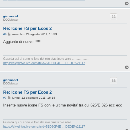
gianmodel
DCCMaster
Re: Icone FS per Ecos 2
M
#6
mercoledì 24 agosto 2011, 13:33
e
s
Aggiunte di nuove !!!!!!
s
a
g
g
i
Guarda qui ci sono le foto del mio plastico e altro ....................
o
https://skydrive.live.com/#cid=51D30F4E ... DEDE%21117
gianmodel
DCCMaster
Re: Icone FS per Ecos 2
M
#7
lunedì 12 dicembre 2011, 16:18
e
s
Inserite nuove icone FS con le ultime novita' tra cui 625/E 326 ecc ecc
s
a
g
g
i
Guarda qui ci sono le foto del mio plastico e altro ....................
o
https://skydrive.live.com/#cid=51D30F4E ... DEDE%21117