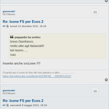
gianmodel
DCCMaster
Re: Icone FS per Ecos 2
M
#8
lunedì 12 dicembre 2011, 16:19
e
s
s
peppardo ha scritto:
a
g
bravo Gianfranco,
g
molto utile agli italianisti!!!
i
o
bel lavoro......
ciao
Inserite anche svizzere !!!!
Guarda qui ci sono le foto del mio plastico e altro ....................
https://skydrive.live.com/#cid=51D30F4E ... DEDE%21117
gianmodel
DCCMaster
Re: Icone FS per Ecos 2
M
#9
mercoledì 9 maggio 2012, 19:19
e