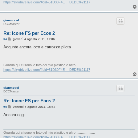
o
https://skydrive.live.com/#cid=51D30F4E ... DEDE%21117
gianmodel
DCCMaster
Re: Icone FS per Ecos 2
M
#4
giovedì 4 agosto 2011, 11:06
e
s
Aggunte ancora loco e carrozze pilota
s
a
g
g
i
Guarda qui ci sono le foto del mio plastico e altro ....................
o
https://skydrive.live.com/#cid=51D30F4E ... DEDE%21117
gianmodel
DCCMaster
Re: Icone FS per Ecos 2
M
#5
venerdì 5 agosto 2011, 15:43
e
s
Ancora oggi ..............
s
a
g
g
i
Guarda qui ci sono le foto del mio plastico e altro ....................
o
https://skydrive.live.com/#cid=51D30F4E ... DEDE%21117