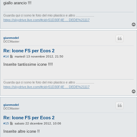
s
giallo arancio !!!
a
g
g
i
Guarda qui ci sono le foto del mio plastico e altro ....................
o
https://skydrive.live.com/#cid=51D30F4E ... DEDE%21117
gianmodel
DCCMaster
Re: Icone FS per Ecos 2
M
#14
martedì 13 novembre 2012, 21:50
e
s
Inserite tantissime icone !!!!
s
a
g
g
i
Guarda qui ci sono le foto del mio plastico e altro ....................
o
https://skydrive.live.com/#cid=51D30F4E ... DEDE%21117
gianmodel
DCCMaster
Re: Icone FS per Ecos 2
M
#15
sabato 22 dicembre 2012, 10:06
e
s
Inserite altre icone !!
s