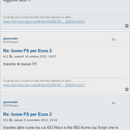
Aggiunte altre !!!
s
a
g
g
i
Guarda qui ci sono le foto del mio plastico e altro ....................
o
https://skydrive.live.com/#cid=51D30F4E ... DEDE%21117
gianmodel
DCCMaster
Re: Icone FS per Ecos 2
M
#12
martedì 16 ottobre 2012, 19:07
e
s
Inserite di nuove !!!!
s
a
g
g
i
Guarda qui ci sono le foto del mio plastico e altro ....................
o
https://skydrive.live.com/#cid=51D30F4E ... DEDE%21117
gianmodel
DCCMaster
Re: Icone FS per Ecos 2
M
#13
sabato 3 novembre 2012, 13:02
e
s
Inserite altre icone tra cui 653 Roco e Ale 801 Acme sia Xmpr che in