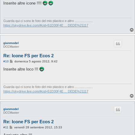
s
Inserite altre icone !!!!
s
a
g
g
i
Guarda qui ci sono le foto del mio plastico e altro ....................
o
https://skydrive.live.com/#cid=51D30F4E ... DEDE%21117
gianmodel
DCCMaster
Re: Icone FS per Ecos 2
M
#10
domenica 5 agosto 2012, 9:42
e
s
Inserite altre loco !!!
s
a
g
g
i
Guarda qui ci sono le foto del mio plastico e altro ....................
o
https://skydrive.live.com/#cid=51D30F4E ... DEDE%21117
gianmodel
DCCMaster
Re: Icone FS per Ecos 2
M
#11
venerdì 28 settembre 2012, 15:33
e
s