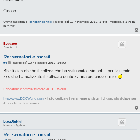
Ciaooo
Ultima modifica di
christian corradi
il mercoledì 13 novembre 2013, 17:45, modificato 1 volta
in totale.
Buddace
Site Admin
Re: semafori e rocrail
M
#6
mercoledì 13 novembre 2013, 16:03
e
s
Bhe ti dico che ho il collega che ha sviluppato i simboli....per l'azienda
s
xxx che ha realizzato il software conto xy..ma preferisco i miei
a
g
g
i
Fondatore e amministratore di DCCWorld
o
http://www.DCCWorld.com
- il sito dedicato interamente ai sistemi di controllo digitale per
il modellismo ferroviario.
Luca.Rubini
PlasticoDigitale
Re: semafori e rocrail