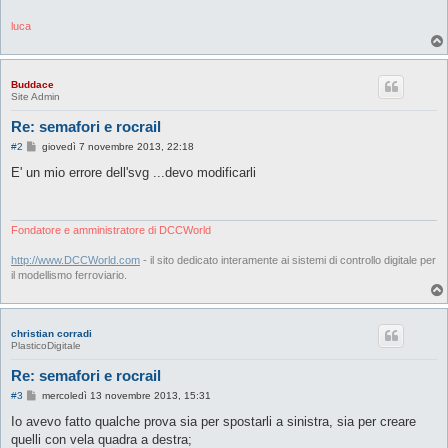
luca
Buddace
Site Admin
Re: semafori e rocrail
M
#2
giovedì 7 novembre 2013, 22:18
e
s
E' un mio errore dell'svg ...devo modificarli
s
a
g
g
i
Fondatore e amministratore di DCCWorld
o
http://www.DCCWorld.com
- il sito dedicato interamente ai sistemi di controllo digitale per
il modellismo ferroviario.
christian corradi
PlasticoDigitale
Re: semafori e rocrail
M
#3
mercoledì 13 novembre 2013, 15:31
e
s
Io avevo fatto qualche prova sia per spostarli a sinistra, sia per creare
s
quelli con vela quadra a destra;
a