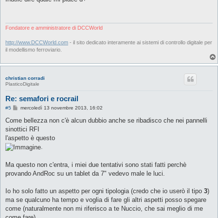
s
a
g
g
i
Fondatore e amministratore di DCCWorld
o
http://www.DCCWorld.com
- il sito dedicato interamente ai sistemi di controllo digitale per
il modellismo ferroviario.
christian corradi
PlasticoDigitale
Re: semafori e rocrail
M
#5
mercoledì 13 novembre 2013, 16:02
e
s
Come bellezza non c'è alcun dubbio anche se ribadisco che nei pannelli
s
sinottici RFI
a
g
l'aspetto è questo
g
.
i
o
Ma questo non c'entra, i miei due tentativi sono stati fatti perchè
provando AndRoc su un tablet da 7" vedevo male le luci.
Io ho solo fatto un aspetto per ogni tipologia (credo che io userò il tipo
3
)
ma se qualcuno ha tempo e voglia di fare gli altri aspetti posso spegare
come (naturalmente non mi riferisco a te Nuccio, che sai meglio di me
come fare)