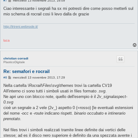
M
#7
mercoledì 13 novembre 2013, 16:09
e
s
Ciao interessante i segnali ha sx mi potresti dire come posso metterli sul
s
mio schema di rocrail cosi li levo dalla dx grazie
a
g
g
i
http://lrtreni.webnode.it/
o
luca
christian corradi
PlasticoDigitale
Re: semafori e rocrail
M
#8
mercoledì 13 novembre 2013, 17:29
e
s
Nella cartella
\Rocrail\Files\svg\themes
trovi la cartella CV19
s
All'interno ci sono tutti i simboli usati in files formato
.svg
.
a
g
Ne apri uno con blocco note, quello dell'esempio è il
2v_signalaspect-
g
0.svg
i
o
cioè un segnale a 2 vele (2v_) aspetto 0 (=rosso) [le eventuali estensioni
del nome
-occ
e
-route
indicano rispett.
binario occubato
e
intinerario
prenotato
.
Nel files trovi i simboli realizzati tramite linee definite dai vertici delle
stesse; ad es il disco nero superiore è definito da una spezzata avente i