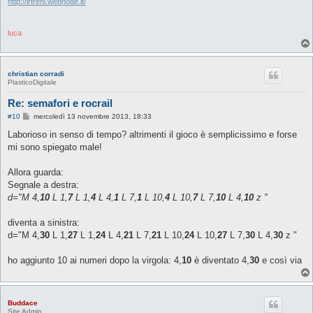
i
http://lrtreni.webnode.it/
o
luca
christian corradi
PlasticoDigitale
Re: semafori e rocrail
M
#10
mercoledì 13 novembre 2013, 18:33
e
s
Laborioso in senso di tempo? altrimenti il gioco è semplicissimo e forse
s
mi sono spiegato male!
a
g
g
Allora guarda:
i
o
Segnale a destra:
d="M 4,
10
L 1,
7
L 1,
4
L 4,
1
L 7,
1
L 10,
4
L 10,
7
L 7,
10
L 4,
10
z "
diventa a sinistra:
d="M 4,
30
L 1,
27
L 1,
24
L 4,
21
L 7,
21
L 10,
24
L 10,
27
L 7,
30
L 4,
30
z "
ho aggiunto 10 ai numeri dopo la virgola: 4,
10
è diventato 4,
30
e così via
Buddace
Site Admin