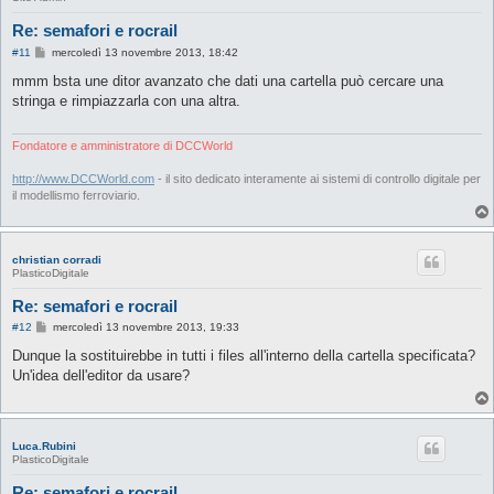
Re: semafori e rocrail
M
#11
mercoledì 13 novembre 2013, 18:42
e
s
mmm bsta une ditor avanzato che dati una cartella può cercare una
s
stringa e rimpiazzarla con una altra.
a
g
g
i
Fondatore e amministratore di DCCWorld
o
http://www.DCCWorld.com
- il sito dedicato interamente ai sistemi di controllo digitale per
il modellismo ferroviario.
christian corradi
PlasticoDigitale
Re: semafori e rocrail
M
#12
mercoledì 13 novembre 2013, 19:33
e
s
Dunque la sostituirebbe in tutti i files all'interno della cartella specificata?
s
Un'idea dell'editor da usare?
a
g
g
i
o
Luca.Rubini
PlasticoDigitale
Re: semafori e rocrail