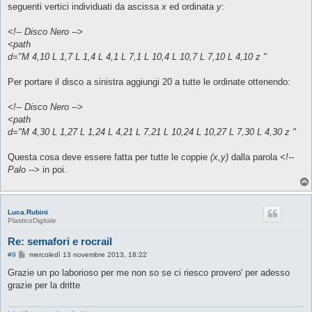
seguenti vertici individuati da ascissa
x
ed ordinata
y
:
<!-- Disco Nero -->
<path
d="M 4,10 L 1,7 L 1,4 L 4,1 L 7,1 L 10,4 L 10,7 L 7,10 L 4,10 z "
Per portare il disco a sinistra aggiungi 20 a tutte le ordinate ottenendo:
<!-- Disco Nero -->
<path
d="M 4,30 L 1,27 L 1,24 L 4,21 L 7,21 L 10,24 L 10,27 L 7,30 L 4,30 z "
Questa cosa deve essere fatta per tutte le coppie
(x,y)
dalla parola
<!--
Palo -->
in poi.
Luca.Rubini
PlasticoDigitale
Re: semafori e rocrail
M
#9
mercoledì 13 novembre 2013, 18:22
e
s
Grazie un po laborioso per me non so se ci riesco provero' per adesso
s
grazie per la dritte
a
g
g