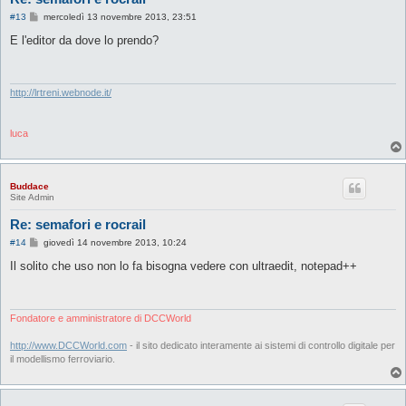
M
#13
mercoledì 13 novembre 2013, 23:51
e
s
E l'editor da dove lo prendo?
s
a
g
g
i
http://lrtreni.webnode.it/
o
luca
Buddace
Site Admin
Re: semafori e rocrail
M
#14
giovedì 14 novembre 2013, 10:24
e
s
Il solito che uso non lo fa bisogna vedere con ultraedit, notepad++
s
a
g
g
i
Fondatore e amministratore di DCCWorld
o
http://www.DCCWorld.com
- il sito dedicato interamente ai sistemi di controllo digitale per
il modellismo ferroviario.