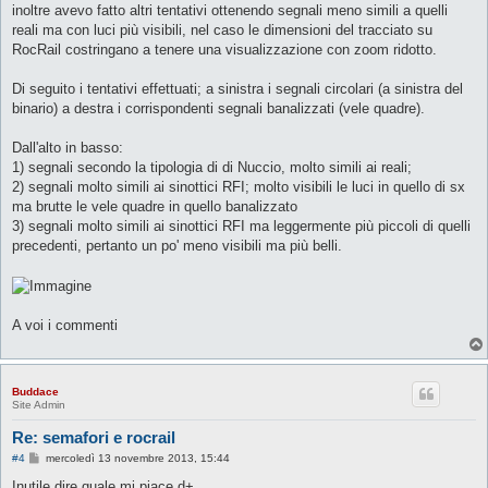
g
inoltre avevo fatto altri tentativi ottenendo segnali meno simili a quelli
g
reali ma con luci più visibili, nel caso le dimensioni del tracciato su
i
o
RocRail costringano a tenere una visualizzazione con zoom ridotto.
Di seguito i tentativi effettuati; a sinistra i segnali circolari (a sinistra del
binario) a destra i corrispondenti segnali banalizzati (vele quadre).
Dall'alto in basso:
1) segnali secondo la tipologia di di Nuccio, molto simili ai reali;
2) segnali molto simili ai sinottici RFI; molto visibili le luci in quello di sx
ma brutte le vele quadre in quello banalizzato
3) segnali molto simili ai sinottici RFI ma leggermente più piccoli di quelli
precedenti, pertanto un po' meno visibili ma più belli.
A voi i commenti
Buddace
Site Admin
Re: semafori e rocrail
M
#4
mercoledì 13 novembre 2013, 15:44
e
s
Inutile dire quale mi piace d+