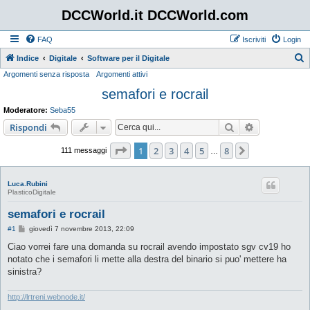
DCCWorld.it DCCWorld.com
FAQ
Iscriviti
Login
Indice
Digitale
Software per il Digitale
Argomenti senza risposta
Argomenti attivi
e
semafori e rocrail
r
c
Moderatore:
Seba55
a
Cerca
Ricerca avan
Rispondi
Pagina
1
di
8
1
2
3
4
5
8
Prossimo
111 messaggi
…
Luca.Rubini
PlasticoDigitale
semafori e rocrail
M
#1
giovedì 7 novembre 2013, 22:09
e
s
Ciao vorrei fare una domanda su rocrail avendo impostato sgv cv19 ho
s
notato che i semafori li mette alla destra del binario si puo' mettere ha
a
g
sinistra?
g
i
o
http://lrtreni.webnode.it/