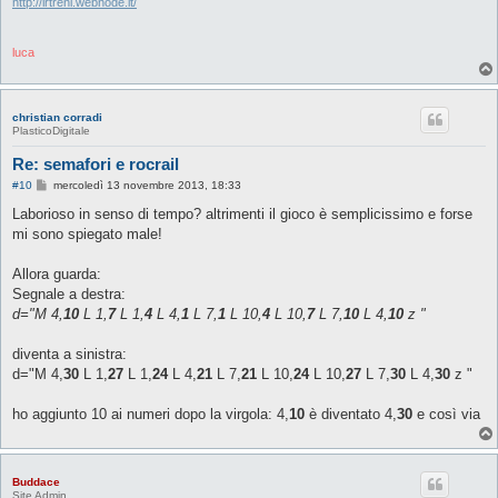
i
http://lrtreni.webnode.it/
o
luca
christian corradi
PlasticoDigitale
Re: semafori e rocrail
M
#10
mercoledì 13 novembre 2013, 18:33
e
s
Laborioso in senso di tempo? altrimenti il gioco è semplicissimo e forse
s
mi sono spiegato male!
a
g
g
Allora guarda:
i
o
Segnale a destra:
d="M 4,
10
L 1,
7
L 1,
4
L 4,
1
L 7,
1
L 10,
4
L 10,
7
L 7,
10
L 4,
10
z "
diventa a sinistra:
d="M 4,
30
L 1,
27
L 1,
24
L 4,
21
L 7,
21
L 10,
24
L 10,
27
L 7,
30
L 4,
30
z "
ho aggiunto 10 ai numeri dopo la virgola: 4,
10
è diventato 4,
30
e così via
Buddace
Site Admin