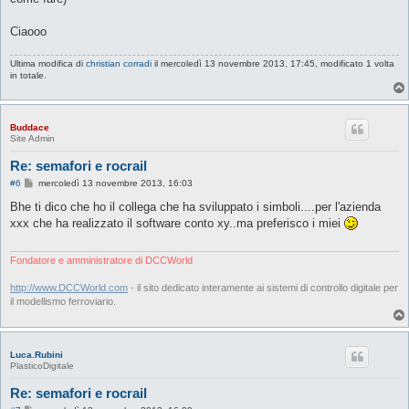
Ciaooo
Ultima modifica di
christian corradi
il mercoledì 13 novembre 2013, 17:45, modificato 1 volta
in totale.
Buddace
Site Admin
Re: semafori e rocrail
M
#6
mercoledì 13 novembre 2013, 16:03
e
s
Bhe ti dico che ho il collega che ha sviluppato i simboli....per l'azienda
s
xxx che ha realizzato il software conto xy..ma preferisco i miei
a
g
g
i
Fondatore e amministratore di DCCWorld
o
http://www.DCCWorld.com
- il sito dedicato interamente ai sistemi di controllo digitale per
il modellismo ferroviario.
Luca.Rubini
PlasticoDigitale
Re: semafori e rocrail