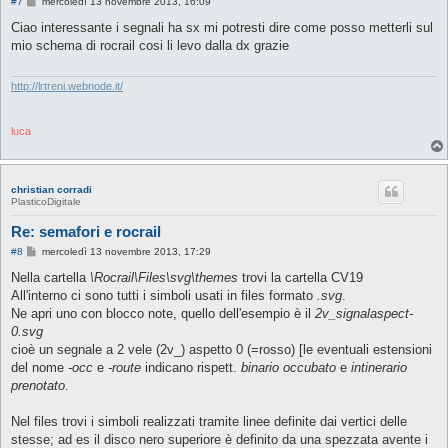
M
#7
mercoledì 13 novembre 2013, 16:09
e
s
Ciao interessante i segnali ha sx mi potresti dire come posso metterli sul
s
mio schema di rocrail cosi li levo dalla dx grazie
a
g
g
i
http://lrtreni.webnode.it/
o
luca
christian corradi
PlasticoDigitale
Re: semafori e rocrail
M
#8
mercoledì 13 novembre 2013, 17:29
e
s
Nella cartella
\Rocrail\Files\svg\themes
trovi la cartella CV19
s
All'interno ci sono tutti i simboli usati in files formato
.svg
.
a
g
Ne apri uno con blocco note, quello dell'esempio è il
2v_signalaspect-
g
0.svg
i
o
cioè un segnale a 2 vele (2v_) aspetto 0 (=rosso) [le eventuali estensioni
del nome
-occ
e
-route
indicano rispett.
binario occubato
e
intinerario
prenotato
.
Nel files trovi i simboli realizzati tramite linee definite dai vertici delle
stesse; ad es il disco nero superiore è definito da una spezzata avente i