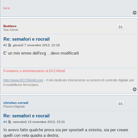
luca
Buddace
Site Admin
Re: semafori e rocrail
M
#2
giovedì 7 novembre 2013, 22:18
e
s
E' un mio errore dell'svg ...devo modificarli
s
a
g
g
i
Fondatore e amministratore di DCCWorld
o
http://www.DCCWorld.com
- il sito dedicato interamente ai sistemi di controllo digitale per
il modellismo ferroviario.
christian corradi
PlasticoDigitale
Re: semafori e rocrail
M
#3
mercoledì 13 novembre 2013, 15:31
e
s
Io avevo fatto qualche prova sia per spostarli a sinistra, sia per creare
s
quelli con vela quadra a destra;
a