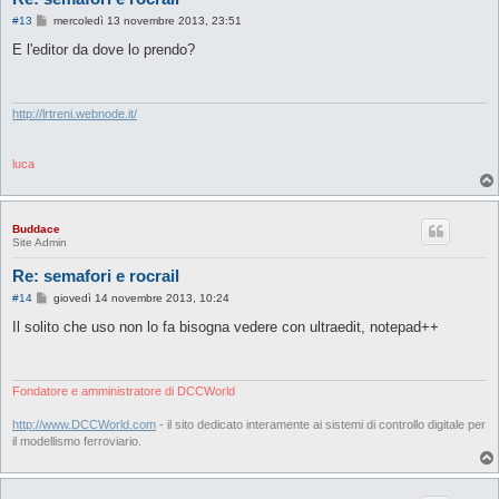
M
#13
mercoledì 13 novembre 2013, 23:51
e
s
E l'editor da dove lo prendo?
s
a
g
g
i
http://lrtreni.webnode.it/
o
luca
Buddace
Site Admin
Re: semafori e rocrail
M
#14
giovedì 14 novembre 2013, 10:24
e
s
Il solito che uso non lo fa bisogna vedere con ultraedit, notepad++
s
a
g
g
i
Fondatore e amministratore di DCCWorld
o
http://www.DCCWorld.com
- il sito dedicato interamente ai sistemi di controllo digitale per
il modellismo ferroviario.