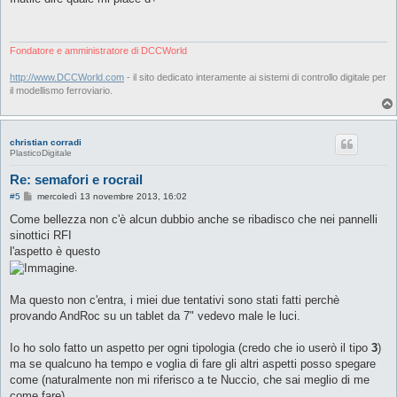
s
a
g
g
i
Fondatore e amministratore di DCCWorld
o
http://www.DCCWorld.com
- il sito dedicato interamente ai sistemi di controllo digitale per
il modellismo ferroviario.
christian corradi
PlasticoDigitale
Re: semafori e rocrail
M
#5
mercoledì 13 novembre 2013, 16:02
e
s
Come bellezza non c'è alcun dubbio anche se ribadisco che nei pannelli
s
sinottici RFI
a
g
l'aspetto è questo
g
.
i
o
Ma questo non c'entra, i miei due tentativi sono stati fatti perchè
provando AndRoc su un tablet da 7" vedevo male le luci.
Io ho solo fatto un aspetto per ogni tipologia (credo che io userò il tipo
3
)
ma se qualcuno ha tempo e voglia di fare gli altri aspetti posso spegare
come (naturalmente non mi riferisco a te Nuccio, che sai meglio di me
come fare)