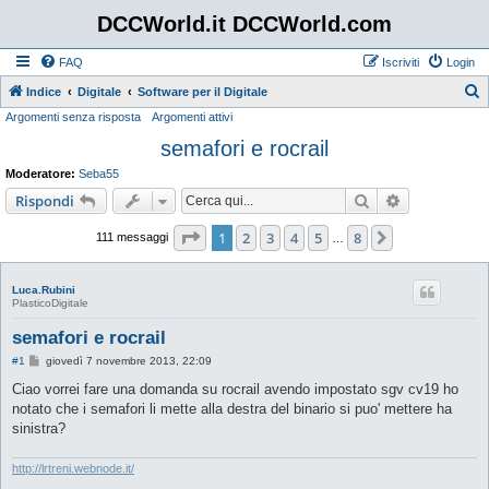
DCCWorld.it DCCWorld.com
FAQ
Iscriviti
Login
Indice
Digitale
Software per il Digitale
Argomenti senza risposta
Argomenti attivi
e
semafori e rocrail
r
c
Moderatore:
Seba55
a
Cerca
Ricerca avan
Rispondi
Pagina
1
di
8
1
2
3
4
5
8
Prossimo
111 messaggi
…
Luca.Rubini
PlasticoDigitale
semafori e rocrail
M
#1
giovedì 7 novembre 2013, 22:09
e
s
Ciao vorrei fare una domanda su rocrail avendo impostato sgv cv19 ho
s
notato che i semafori li mette alla destra del binario si puo' mettere ha
a
g
sinistra?
g
i
o
http://lrtreni.webnode.it/