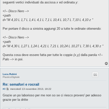
seguenti vertici individuati da ascissa
x
ed ordinata
y
:
<!-- Disco Nero -->
<path
d="M 4,10 L 1,7 L 1,4 L 4,1 L 7,1 L 10,4 L 10,7 L 7,10 L 4,10 z "
Per portare il disco a sinistra aggiungi 20 a tutte le ordinate ottenendo:
<!-- Disco Nero -->
<path
d="M 4,30 L 1,27 L 1,24 L 4,21 L 7,21 L 10,24 L 10,27 L 7,30 L 4,30 z "
Questa cosa deve essere fatta per tutte le coppie
(x,y)
dalla parola
<!--
Palo -->
in poi.
Luca.Rubini
PlasticoDigitale
Re: semafori e rocrail
M
#9
mercoledì 13 novembre 2013, 18:22
e
s
Grazie un po laborioso per me non so se ci riesco provero' per adesso
s
grazie per la dritte
a
g
g