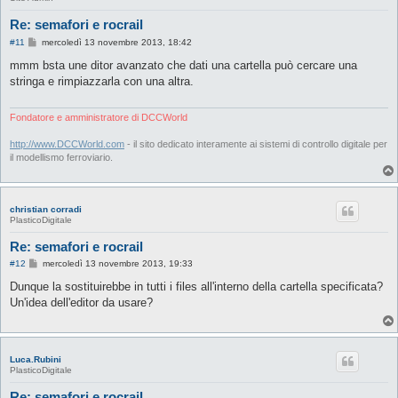
Re: semafori e rocrail
M
#11
mercoledì 13 novembre 2013, 18:42
e
s
mmm bsta une ditor avanzato che dati una cartella può cercare una
s
stringa e rimpiazzarla con una altra.
a
g
g
i
Fondatore e amministratore di DCCWorld
o
http://www.DCCWorld.com
- il sito dedicato interamente ai sistemi di controllo digitale per
il modellismo ferroviario.
christian corradi
PlasticoDigitale
Re: semafori e rocrail
M
#12
mercoledì 13 novembre 2013, 19:33
e
s
Dunque la sostituirebbe in tutti i files all'interno della cartella specificata?
s
Un'idea dell'editor da usare?
a
g
g
i
o
Luca.Rubini
PlasticoDigitale
Re: semafori e rocrail