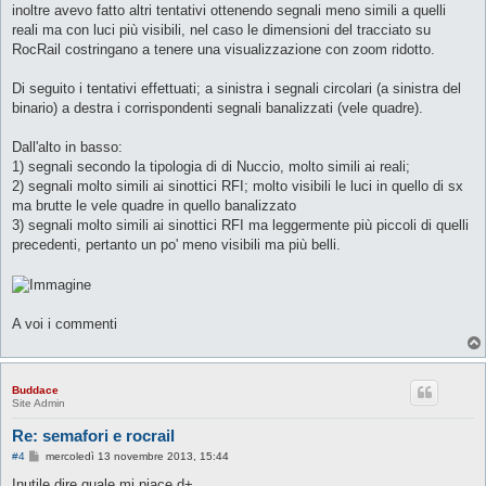
g
inoltre avevo fatto altri tentativi ottenendo segnali meno simili a quelli
g
reali ma con luci più visibili, nel caso le dimensioni del tracciato su
i
o
RocRail costringano a tenere una visualizzazione con zoom ridotto.
Di seguito i tentativi effettuati; a sinistra i segnali circolari (a sinistra del
binario) a destra i corrispondenti segnali banalizzati (vele quadre).
Dall'alto in basso:
1) segnali secondo la tipologia di di Nuccio, molto simili ai reali;
2) segnali molto simili ai sinottici RFI; molto visibili le luci in quello di sx
ma brutte le vele quadre in quello banalizzato
3) segnali molto simili ai sinottici RFI ma leggermente più piccoli di quelli
precedenti, pertanto un po' meno visibili ma più belli.
A voi i commenti
Buddace
Site Admin
Re: semafori e rocrail
M
#4
mercoledì 13 novembre 2013, 15:44
e
s
Inutile dire quale mi piace d+