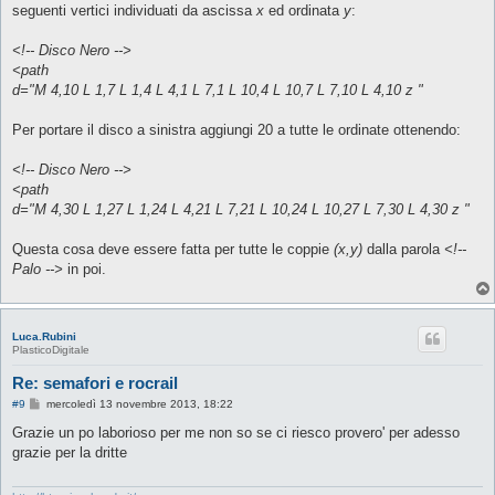
seguenti vertici individuati da ascissa
x
ed ordinata
y
:
<!-- Disco Nero -->
<path
d="M 4,10 L 1,7 L 1,4 L 4,1 L 7,1 L 10,4 L 10,7 L 7,10 L 4,10 z "
Per portare il disco a sinistra aggiungi 20 a tutte le ordinate ottenendo:
<!-- Disco Nero -->
<path
d="M 4,30 L 1,27 L 1,24 L 4,21 L 7,21 L 10,24 L 10,27 L 7,30 L 4,30 z "
Questa cosa deve essere fatta per tutte le coppie
(x,y)
dalla parola
<!--
Palo -->
in poi.
Luca.Rubini
PlasticoDigitale
Re: semafori e rocrail
M
#9
mercoledì 13 novembre 2013, 18:22
e
s
Grazie un po laborioso per me non so se ci riesco provero' per adesso
s
grazie per la dritte
a
g
g