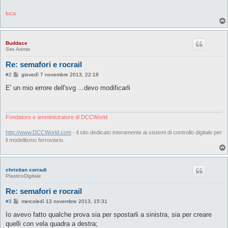
luca
Buddace
Site Admin
Re: semafori e rocrail
M
#2
giovedì 7 novembre 2013, 22:18
e
s
E' un mio errore dell'svg ...devo modificarli
s
a
g
g
i
Fondatore e amministratore di DCCWorld
o
http://www.DCCWorld.com
- il sito dedicato interamente ai sistemi di controllo digitale per
il modellismo ferroviario.
christian corradi
PlasticoDigitale
Re: semafori e rocrail
M
#3
mercoledì 13 novembre 2013, 15:31
e
s
Io avevo fatto qualche prova sia per spostarli a sinistra, sia per creare
s
quelli con vela quadra a destra;
a