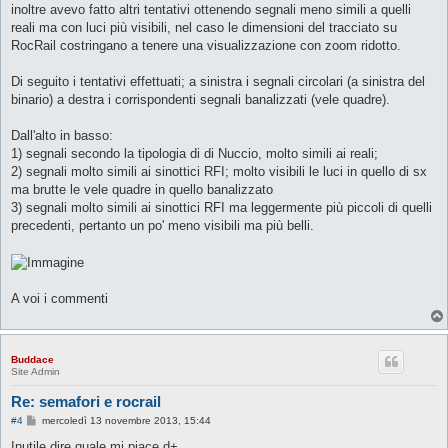
g
inoltre avevo fatto altri tentativi ottenendo segnali meno simili a quelli
g
reali ma con luci più visibili, nel caso le dimensioni del tracciato su
i
o
RocRail costringano a tenere una visualizzazione con zoom ridotto.
Di seguito i tentativi effettuati; a sinistra i segnali circolari (a sinistra del
binario) a destra i corrispondenti segnali banalizzati (vele quadre).
Dall'alto in basso:
1) segnali secondo la tipologia di di Nuccio, molto simili ai reali;
2) segnali molto simili ai sinottici RFI; molto visibili le luci in quello di sx
ma brutte le vele quadre in quello banalizzato
3) segnali molto simili ai sinottici RFI ma leggermente più piccoli di quelli
precedenti, pertanto un po' meno visibili ma più belli.
A voi i commenti
Buddace
Site Admin
Re: semafori e rocrail
M
#4
mercoledì 13 novembre 2013, 15:44
e
s
Inutile dire quale mi piace d+