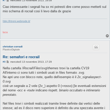
M
#7
mercoledì 13 novembre 2013, 16:09
e
s
Ciao interessante i segnali ha sx mi potresti dire come posso metterli sul
s
mio schema di rocrail cosi li levo dalla dx grazie
a
g
g
i
http://lrtreni.webnode.it/
o
luca
christian corradi
PlasticoDigitale
Re: semafori e rocrail
M
#8
mercoledì 13 novembre 2013, 17:29
e
s
Nella cartella
\Rocrail\Files\svg\themes
trovi la cartella CV19
s
All'interno ci sono tutti i simboli usati in files formato
.svg
.
a
g
Ne apri uno con blocco note, quello dell'esempio è il
2v_signalaspect-
g
0.svg
i
o
cioè un segnale a 2 vele (2v_) aspetto 0 (=rosso) [le eventuali estensioni
del nome
-occ
e
-route
indicano rispett.
binario occubato
e
intinerario
prenotato
.
Nel files trovi i simboli realizzati tramite linee definite dai vertici delle
stesse; ad es il disco nero superiore è definito da una spezzata avente i