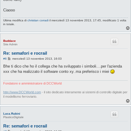
Ciaooo
Ultima modifica di
christian corradi
il mercoledì 13 novembre 2013, 17:45, modificato 1 volta
in totale.
Buddace
Site Admin
Re: semafori e rocrail
M
#6
mercoledì 13 novembre 2013, 16:03
e
s
Bhe ti dico che ho il collega che ha sviluppato i simboli....per l'azienda
s
xxx che ha realizzato il software conto xy..ma preferisco i miei
a
g
g
i
Fondatore e amministratore di DCCWorld
o
http://www.DCCWorld.com
- il sito dedicato interamente ai sistemi di controllo digitale per
il modellismo ferroviario.
Luca.Rubini
PlasticoDigitale
Re: semafori e rocrail