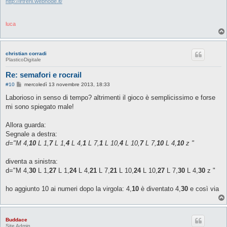
i
http://lrtreni.webnode.it/
o
luca
christian corradi
PlasticoDigitale
Re: semafori e rocrail
M
#10
mercoledì 13 novembre 2013, 18:33
e
s
Laborioso in senso di tempo? altrimenti il gioco è semplicissimo e forse
s
mi sono spiegato male!
a
g
g
Allora guarda:
i
o
Segnale a destra:
d="M 4,
10
L 1,
7
L 1,
4
L 4,
1
L 7,
1
L 10,
4
L 10,
7
L 7,
10
L 4,
10
z "
diventa a sinistra:
d="M 4,
30
L 1,
27
L 1,
24
L 4,
21
L 7,
21
L 10,
24
L 10,
27
L 7,
30
L 4,
30
z "
ho aggiunto 10 ai numeri dopo la virgola: 4,
10
è diventato 4,
30
e così via
Buddace
Site Admin