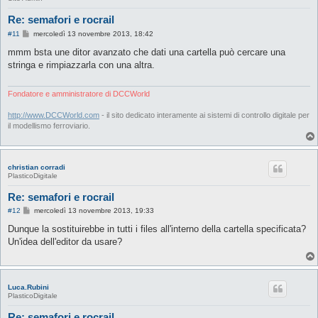
Re: semafori e rocrail
M
#11
mercoledì 13 novembre 2013, 18:42
e
s
mmm bsta une ditor avanzato che dati una cartella può cercare una
s
stringa e rimpiazzarla con una altra.
a
g
g
i
Fondatore e amministratore di DCCWorld
o
http://www.DCCWorld.com
- il sito dedicato interamente ai sistemi di controllo digitale per
il modellismo ferroviario.
christian corradi
PlasticoDigitale
Re: semafori e rocrail
M
#12
mercoledì 13 novembre 2013, 19:33
e
s
Dunque la sostituirebbe in tutti i files all'interno della cartella specificata?
s
Un'idea dell'editor da usare?
a
g
g
i
o
Luca.Rubini
PlasticoDigitale
Re: semafori e rocrail