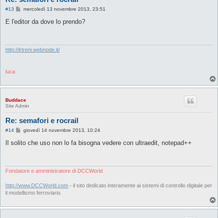
M
#13
mercoledì 13 novembre 2013, 23:51
e
s
E l'editor da dove lo prendo?
s
a
g
g
i
http://lrtreni.webnode.it/
o
luca
Buddace
Site Admin
Re: semafori e rocrail
M
#14
giovedì 14 novembre 2013, 10:24
e
s
Il solito che uso non lo fa bisogna vedere con ultraedit, notepad++
s
a
g
g
i
Fondatore e amministratore di DCCWorld
o
http://www.DCCWorld.com
- il sito dedicato interamente ai sistemi di controllo digitale per
il modellismo ferroviario.