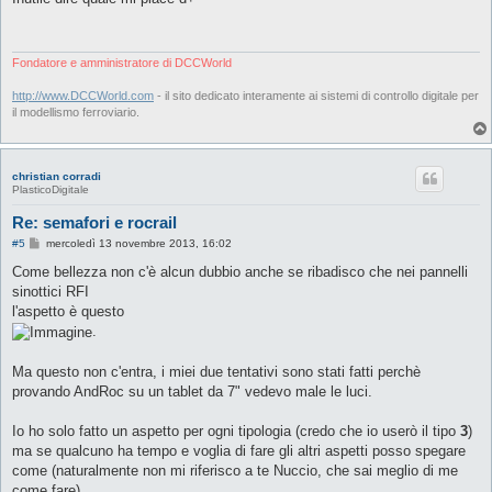
s
a
g
g
i
Fondatore e amministratore di DCCWorld
o
http://www.DCCWorld.com
- il sito dedicato interamente ai sistemi di controllo digitale per
il modellismo ferroviario.
christian corradi
PlasticoDigitale
Re: semafori e rocrail
M
#5
mercoledì 13 novembre 2013, 16:02
e
s
Come bellezza non c'è alcun dubbio anche se ribadisco che nei pannelli
s
sinottici RFI
a
g
l'aspetto è questo
g
.
i
o
Ma questo non c'entra, i miei due tentativi sono stati fatti perchè
provando AndRoc su un tablet da 7" vedevo male le luci.
Io ho solo fatto un aspetto per ogni tipologia (credo che io userò il tipo
3
)
ma se qualcuno ha tempo e voglia di fare gli altri aspetti posso spegare
come (naturalmente non mi riferisco a te Nuccio, che sai meglio di me
come fare)