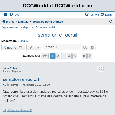
DCCWorld.it DCCWorld.com
FAQ
Iscriviti
Login
Indice
Digitale
Software per il Digitale
Argomenti senza risposta
Argomenti attivi
e
semafori e rocrail
r
c
Moderatore:
Seba55
a
Cerca
Ricerca avan
Rispondi
Pagina
1
di
8
1
2
3
4
5
8
Prossimo
111 messaggi
…
Luca.Rubini
PlasticoDigitale
semafori e rocrail
M
#1
giovedì 7 novembre 2013, 22:09
e
s
Ciao vorrei fare una domanda su rocrail avendo impostato sgv cv19 ho
s
notato che i semafori li mette alla destra del binario si puo' mettere ha
a
g
sinistra?
g
i
o
http://lrtreni.webnode.it/