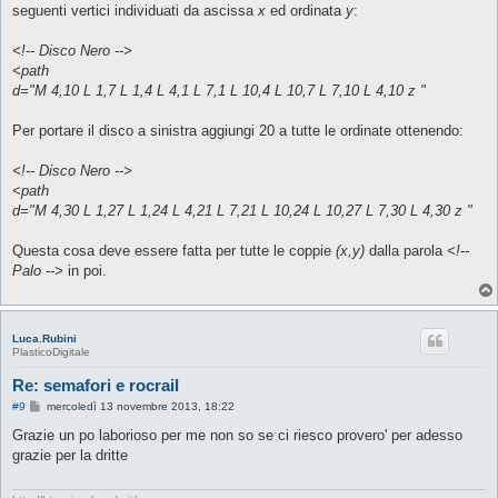
seguenti vertici individuati da ascissa
x
ed ordinata
y
:
<!-- Disco Nero -->
<path
d="M 4,10 L 1,7 L 1,4 L 4,1 L 7,1 L 10,4 L 10,7 L 7,10 L 4,10 z "
Per portare il disco a sinistra aggiungi 20 a tutte le ordinate ottenendo:
<!-- Disco Nero -->
<path
d="M 4,30 L 1,27 L 1,24 L 4,21 L 7,21 L 10,24 L 10,27 L 7,30 L 4,30 z "
Questa cosa deve essere fatta per tutte le coppie
(x,y)
dalla parola
<!--
Palo -->
in poi.
Luca.Rubini
PlasticoDigitale
Re: semafori e rocrail
M
#9
mercoledì 13 novembre 2013, 18:22
e
s
Grazie un po laborioso per me non so se ci riesco provero' per adesso
s
grazie per la dritte
a
g
g