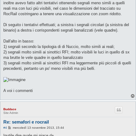
g
inoltre avevo fatto altri tentativi ottenendo segnali meno simili a quelli
g
reali ma con luci più visibili, nel caso le dimensioni del tracciato su
i
o
RocRail costringano a tenere una visualizzazione con zoom ridotto.
Di seguito i tentativi effettuati; a sinistra i segnali circolari (a sinistra del
binario) a destra i corrispondenti segnali banalizzati (vele quadre).
Dall'alto in basso:
1) segnali secondo la tipologia di di Nuccio, molto simili ai reali;
2) segnali molto simili ai sinottici RFI; molto visibili le luci in quello di sx
ma brutte le vele quadre in quello banalizzato
3) segnali molto simili ai sinottici RFI ma leggermente più piccoli di quelli
precedenti, pertanto un po' meno visibili ma più belli.
A voi i commenti
Buddace
Site Admin
Re: semafori e rocrail
M
#4
mercoledì 13 novembre 2013, 15:44
e
s
Inutile dire quale mi piace d+