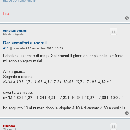
i
http://lrtreni.webnode.it/
o
luca
christian corradi
PlasticoDigitale
Re: semafori e rocrail
M
#10
mercoledì 13 novembre 2013, 18:33
e
s
Laborioso in senso di tempo? altrimenti il gioco è semplicissimo e forse
s
mi sono spiegato male!
a
g
g
Allora guarda:
i
o
Segnale a destra:
d="M 4,
10
L 1,
7
L 1,
4
L 4,
1
L 7,
1
L 10,
4
L 10,
7
L 7,
10
L 4,
10
z "
diventa a sinistra:
d="M 4,
30
L 1,
27
L 1,
24
L 4,
21
L 7,
21
L 10,
24
L 10,
27
L 7,
30
L 4,
30
z "
ho aggiunto 10 ai numeri dopo la virgola: 4,
10
è diventato 4,
30
e così via
Buddace
Site Admin