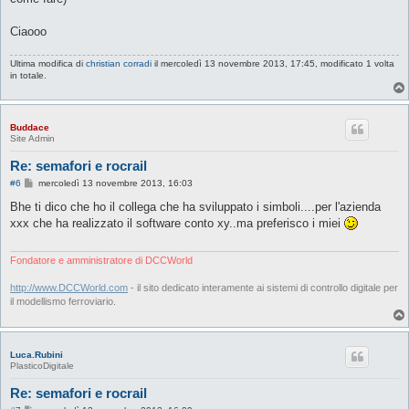
Ciaooo
Ultima modifica di
christian corradi
il mercoledì 13 novembre 2013, 17:45, modificato 1 volta
in totale.
Buddace
Site Admin
Re: semafori e rocrail
M
#6
mercoledì 13 novembre 2013, 16:03
e
s
Bhe ti dico che ho il collega che ha sviluppato i simboli....per l'azienda
s
xxx che ha realizzato il software conto xy..ma preferisco i miei
a
g
g
i
Fondatore e amministratore di DCCWorld
o
http://www.DCCWorld.com
- il sito dedicato interamente ai sistemi di controllo digitale per
il modellismo ferroviario.
Luca.Rubini
PlasticoDigitale
Re: semafori e rocrail