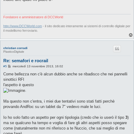
s
a
g
g
i
Fondatore e amministratore di DCCWorld
o
http://www.DCCWorld.com
- il sito dedicato interamente ai sistemi di controllo digitale per
il modellismo ferroviario.
christian corradi
PlasticoDigitale
Re: semafori e rocrail
M
#5
mercoledì 13 novembre 2013, 16:02
e
s
Come bellezza non c'è alcun dubbio anche se ribadisco che nei pannelli
s
sinottici RFI
a
g
l'aspetto è questo
g
.
i
o
Ma questo non c'entra, i miei due tentativi sono stati fatti perchè
provando AndRoc su un tablet da 7" vedevo male le luci.
Io ho solo fatto un aspetto per ogni tipologia (credo che io userò il tipo
3
)
ma se qualcuno ha tempo e voglia di fare gli altri aspetti posso spegare
come (naturalmente non mi riferisco a te Nuccio, che sai meglio di me
come fare)