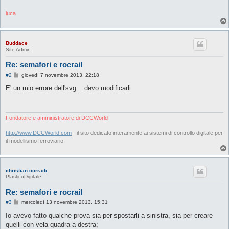
luca
Buddace
Site Admin
Re: semafori e rocrail
M
#2
giovedì 7 novembre 2013, 22:18
e
s
E' un mio errore dell'svg ...devo modificarli
s
a
g
g
i
Fondatore e amministratore di DCCWorld
o
http://www.DCCWorld.com
- il sito dedicato interamente ai sistemi di controllo digitale per
il modellismo ferroviario.
christian corradi
PlasticoDigitale
Re: semafori e rocrail
M
#3
mercoledì 13 novembre 2013, 15:31
e
s
Io avevo fatto qualche prova sia per spostarli a sinistra, sia per creare
s
quelli con vela quadra a destra;
a