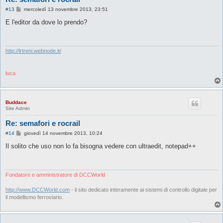
M
#13
mercoledì 13 novembre 2013, 23:51
e
s
E l'editor da dove lo prendo?
s
a
g
g
i
http://lrtreni.webnode.it/
o
luca
Buddace
Site Admin
Re: semafori e rocrail
M
#14
giovedì 14 novembre 2013, 10:24
e
s
Il solito che uso non lo fa bisogna vedere con ultraedit, notepad++
s
a
g
g
i
Fondatore e amministratore di DCCWorld
o
http://www.DCCWorld.com
- il sito dedicato interamente ai sistemi di controllo digitale per
il modellismo ferroviario.