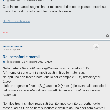
M
#7
mercoledì 13 novembre 2013, 16:09
e
s
Ciao interessante i segnali ha sx mi potresti dire come posso metterli sul
s
mio schema di rocrail cosi li levo dalla dx grazie
a
g
g
i
http://lrtreni.webnode.it/
o
luca
christian corradi
PlasticoDigitale
Re: semafori e rocrail
M
#8
mercoledì 13 novembre 2013, 17:29
e
s
Nella cartella
\Rocrail\Files\svg\themes
trovi la cartella CV19
s
All'interno ci sono tutti i simboli usati in files formato
.svg
.
a
g
Ne apri uno con blocco note, quello dell'esempio è il
2v_signalaspect-
g
0.svg
i
o
cioè un segnale a 2 vele (2v_) aspetto 0 (=rosso) [le eventuali estensioni
del nome
-occ
e
-route
indicano rispett.
binario occubato
e
intinerario
prenotato
.
Nel files trovi i simboli realizzati tramite linee definite dai vertici delle
stesse; ad es il disco nero superiore è definito da una spezzata avente i