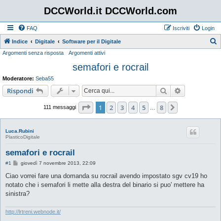
DCCWorld.it DCCWorld.com
FAQ
Iscriviti
Login
Indice
Digitale
Software per il Digitale
Argomenti senza risposta
Argomenti attivi
e
semafori e rocrail
r
c
Moderatore:
Seba55
a
Cerca
Ricerca avan
Rispondi
Pagina
1
di
8
1
2
3
4
5
8
Prossimo
111 messaggi
…
Luca.Rubini
PlasticoDigitale
semafori e rocrail
M
#1
giovedì 7 novembre 2013, 22:09
e
s
Ciao vorrei fare una domanda su rocrail avendo impostato sgv cv19 ho
s
notato che i semafori li mette alla destra del binario si puo' mettere ha
a
g
sinistra?
g
i
o
http://lrtreni.webnode.it/