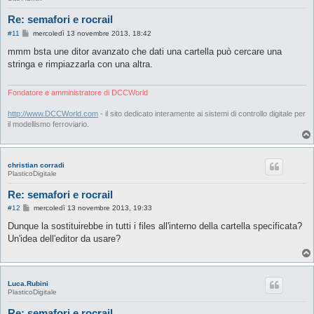
Re: semafori e rocrail
M
#11
mercoledì 13 novembre 2013, 18:42
e
s
mmm bsta une ditor avanzato che dati una cartella può cercare una
s
stringa e rimpiazzarla con una altra.
a
g
g
i
Fondatore e amministratore di DCCWorld
o
http://www.DCCWorld.com
- il sito dedicato interamente ai sistemi di controllo digitale per
il modellismo ferroviario.
christian corradi
PlasticoDigitale
Re: semafori e rocrail
M
#12
mercoledì 13 novembre 2013, 19:33
e
s
Dunque la sostituirebbe in tutti i files all'interno della cartella specificata?
s
Un'idea dell'editor da usare?
a
g
g
i
o
Luca.Rubini
PlasticoDigitale
Re: semafori e rocrail