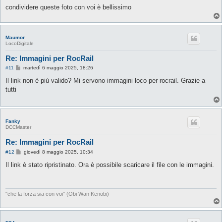
g
condividere queste foto con voi è bellissimo
g
i
o
Maumor
LocoDigitale
Re: Immagini per RocRail
M
#11
martedì 6 maggio 2025, 18:26
e
s
Il link non è più valido? Mi servono immagini loco per rocrail. Grazie a
s
tutti
a
g
g
i
o
Fanky
DCCMaster
Re: Immagini per RocRail
M
#12
giovedì 8 maggio 2025, 10:34
e
s
Il link è stato ripristinato. Ora è possibile scaricare il file con le immagini.
s
a
g
g
i
"che la forza sia con voi" (Obi Wan Kenobi)
o