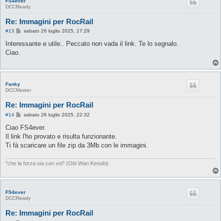
FS4ever
DCCReady
Re: Immagini per RocRail
M
#13
sabato 26 luglio 2025, 17:29
e
s
Interessante e utile.. Peccato non vada il link. Te lo segnalo.
s
Ciao.
a
g
g
i
o
Fanky
DCCMaster
Re: Immagini per RocRail
M
#14
sabato 26 luglio 2025, 22:32
e
s
Ciao FS4ever.
s
Il link l'ho provato e risulta funzionante.
a
g
Ti fà scaricare un file zip da 3Mb con le immagini.
g
i
o
"che la forza sia con voi" (Obi Wan Kenobi)
FS4ever
DCCReady
Re: Immagini per RocRail