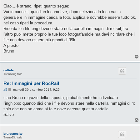
e
s
Ciao....è strano, ripeti quanto segue:
s
Vai in pannelli, quindi in locomotive, dopo seleziona la loco vai in
a
g
generale e in immagine carica la foto, applica e dovrebbe essere tutto ok,
g
nel caso ripeti la procedura.
i
o
Ricorda le i file png devono stare nella cartella immagini di rocrail, tra
l'altro puoi mette proprio le tue loco fotografandole ma devi ricirdare che i
file non devono essere più grandi di 99k.
A presto.
Bruno
celtide
TrenoDigitale
Re: Immagini per RocRail
M
#5
martedì 30 dicembre 2014, 9:25
e
s
ciao Bruno e grazie della risposta; probabilmente ho individuato
s
l'inghippo: quando dici che i file devono stare nella cartella immagini di rr;
a
g
solo che non so come si fa e dove cercare questa cartella
g
Salvo
i
o
bru.esposito
TrenoDigitale