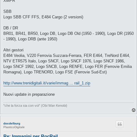
XMPR
SBB
Logo SBB CFF FFS, E484 Cargo (2 versioni)
DB / DR
BR01, BR41, BR50, Logo DB, Logo DB Old (1950 - 1990), Logo DR (1950
- 1990), Logo DRB (ante 1950)
Altri gestori
E484 Veolia, V220 Ferrovia Suzzara-Ferrara, FER E464, TreNord E464,
NTV ETR575 Italo, Logo SNCF, Logo SNCF 1976, Logo SNCF 1986,
Logo SNCF 1992, Logo SNCB, Logo RENFE, Logo FER (Ferrovie Emilia
Romagna), Logo TRENORD, Logo FSE (Ferrovie Sud-Est)
http://www.trenidigitali.it/varie/immag ... rail_1.zip
Nuovi update in preparazione
"che la forza sia con voi" (Obi Wan Kenobi)
docdelburg
PlasticoDigitale
Re: Immagini per RocRail