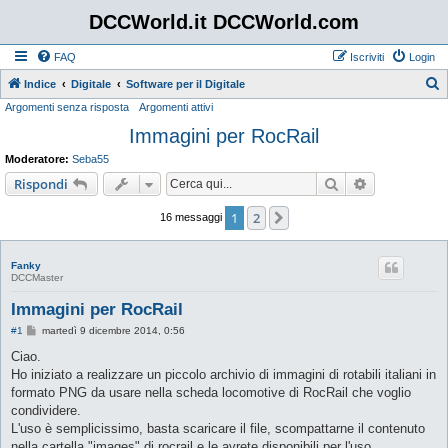
DCCWorld.it DCCWorld.com
FAQ
Iscriviti
Login
Indice
Digitale
Software per il Digitale
Argomenti senza risposta
Argomenti attivi
e
Immagini per RocRail
r
c
Moderatore:
Seba55
a
Cerca
Ricerca avan
Rispondi
1
2
Prossimo
16 messaggi
Fanky
DCCMaster
Immagini per RocRail
M
#1
martedì 9 dicembre 2014, 0:56
e
s
Ciao.
s
Ho iniziato a realizzare un piccolo archivio di immagini di rotabili italiani in
a
g
formato PNG da usare nella scheda locomotive di RocRail che voglio
g
condividere.
i
o
L'uso è semplicissimo, basta scaricare il file, scompattarne il contenuto
nella cartella "images" di rocrail e le avrete disponibili per l'uso.