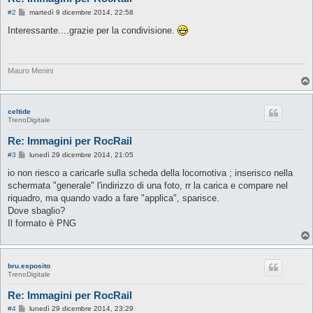
M
#2
martedì 9 dicembre 2014, 22:58
e
s
Interessante....grazie per la condivisione.
s
a
g
g
i
Mauro Menini
o
celtide
TrenoDigitale
Re: Immagini per RocRail
M
#3
lunedì 29 dicembre 2014, 21:05
e
s
io non riesco a caricarle sulla scheda della locomotiva ; inserisco nella
s
schermata "generale" l'indirizzo di una foto, rr la carica e compare nel
a
g
riquadro, ma quando vado a fare "applica", sparisce.
g
Dove sbaglio?
i
o
Il formato è PNG
bru.esposito
TrenoDigitale
Re: Immagini per RocRail
M
#4
lunedì 29 dicembre 2014, 23:29