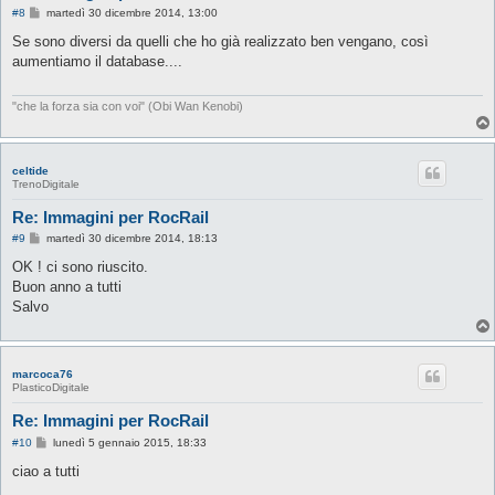
M
#8
martedì 30 dicembre 2014, 13:00
e
s
Se sono diversi da quelli che ho già realizzato ben vengano, così
s
aumentiamo il database....
a
g
g
i
"che la forza sia con voi" (Obi Wan Kenobi)
o
celtide
TrenoDigitale
Re: Immagini per RocRail
M
#9
martedì 30 dicembre 2014, 18:13
e
s
OK ! ci sono riuscito.
s
Buon anno a tutti
a
g
Salvo
g
i
o
marcoca76
PlasticoDigitale
Re: Immagini per RocRail
M
#10
lunedì 5 gennaio 2015, 18:33
e
s
ciao a tutti
s
a