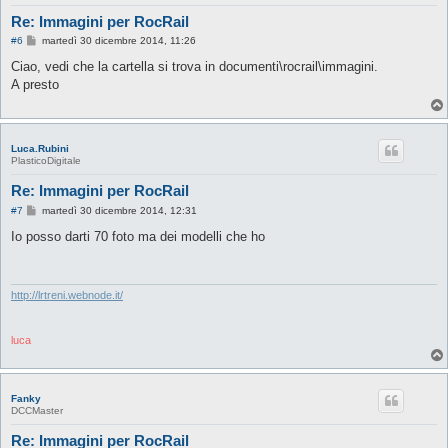
Re: Immagini per RocRail
M
#6
martedì 30 dicembre 2014, 11:26
e
s
Ciao, vedi che la cartella si trova in documenti\rocrail\immagini.
s
A presto
a
g
g
i
o
Luca.Rubini
PlasticoDigitale
Re: Immagini per RocRail
M
#7
martedì 30 dicembre 2014, 12:31
e
s
Io posso darti 70 foto ma dei modelli che ho
s
a
g
g
i
http://lrtreni.webnode.it/
o
luca
Fanky
DCCMaster
Re: Immagini per RocRail