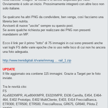
Ovviamente è solo un inizio. Prossimamente integrerò con altre loco non
solo italiane.
Se qualcuno ha altri PNG da condividere, ben venga, così facciamo una
libreria ben nutrita.
Avviserò di nuove "uscite" sempre su questo post.
Se avere qualche richiesta per realizzare dei PNG non presenti
mandatemi un MP.
Ecco il link per il primo "lotto" di 75 immagini in cui sono presenti anche
vari loghi FS delle varie epoche che io uso nelle loco di cui non ho ancora
una foto adeguata.
http://www.trenidigitali.it/varie/immag ... rail_1.zip
UPDATE
Il file aggiornato ora contiene 115 immagini. Grazie a Target per le foto
inviate.
Tra le novità cito:
FS
ALe582XMPR, ALe804XMPR, E632XMPR, E636 Camilla, E454, E464-
464, E402 Prototipo, E402 MultiCliente, E403, E414 FrecciaBianca,
ETR300, ETR500, ETR500, FrecciaRossa, GR675, GR940, Pilota Z