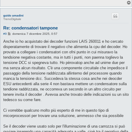
guido amadini
TrenoDigitale
Re: condensatori tampone
M
#9
domenica 7 dicembre 2025, 0:57
e
s
Anche io ho acquistato dei decoder funzioni LAIS 260011 e ho cercato
s
disperatamente di trovare il negativo che alimenta la cpu del decoder. Ho
a
g
provato a collegare i condensatori con ofni punto in cui misuravo la
g
tendsione negativa costante, ma in tutti i punti, non paenna toglievo la
i
o
tensione DCC si spegneva tutto. Ho pèrovatop anche ad unirne due per
ma senza alcun risultato. C'è una componente circuitale che impedisce il
passaggio della tensione raddrizzata allinterno del processore quando
manca la tensione dcc. Succedeva la stessa cosa anche nei deocder
ESU antecedenti alla serie 4 non bastava mettere un condensatore sulla
tendione raddrizzata, ne occorreva un secondo in un altro circuito per
tenere invita il decoder . Avevoa anche trovato delle indicazioni su un sito
tedesco su come fare.
Ci vorrebbe qualcuno molto più esperto di me in questo tipo di
micorprocessori per trovare una soluzione, ammesso che sia possibile
Se il decoder viene usato solo per l'illuminazione di una carrozza si può
ovviare inserendo una capacità adeguata a valle, cioè tra il negativo della