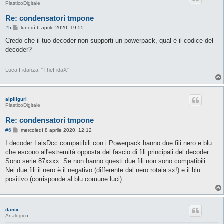
PlasticoDigitale
Re: condensatori tmpone
M
#5
lunedì 6 aprile 2020, 19:55
e
s
Credo che il tuo decoder non supporti un powerpack, qual é il codice del
s
decoder?
a
g
g
i
Luca Fidanza, "TheFidaX"
o
alpiliguri
PlasticoDigitale
Re: condensatori tmpone
M
#6
mercoledì 8 aprile 2020, 12:12
e
s
I decoder LaisDcc compatibili con i Powerpack hanno due fili nero e blu
s
che escono all'estremità opposta del fascio di fili principali del decoder.
a
g
Sono serie 87xxxx. Se non hanno questi due fili non sono compatibili.
g
Nei due fili il nero è il negativo (differente dal nero rotaia sx!) e il blu
i
o
positivo (corrisponde al blu comune luci).
danix
Analogico