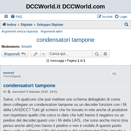
DCCWorld.it DCCWorld.com
FAQ
Iscriviti
Login
Indice
Digitale
Sviluppo Digitale
Argomenti senza risposta
Argomenti attivi
e
condensatori tampone
r
c
Moderatore:
Seba55
a
Cerca
Ricerca avan
Rispondi
11 messaggi • Pagina
1
di
1
maurail
TrenoDigitale
condensatori tampone
M
#1
mercoledì 5 febbraio 2020, 18:51
e
s
Salve, c'è qualcuno che può mettere uno schema dettagliato di come
s
devo collegare un condensatore tampone su un decoder funzioni con i fili
a
g
della LAISDCC? Tutti gli schemi che ho trovato in rete anche di produttori
g
non rispettano quello che cerco io dato che tutti hanno il negativo su un
i
o
piedino del decoder;questi con i fili della LAIS, che sono anche micro (ma
penso anche altri),non hanno il piedino o non è visibile.A questo punto
dove vado a collegare il filo del negativo del condensatore? ho provato a