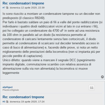
Re: condensatori tmpone
M
#7
domenica 12 aprile 2020, 22:39
e
s
Io sono riuscito a montare un condensatore tampone su un decoder non
s
predisposto (il classico R8249).
a
g
Per farlo è bastato saldare un paio di fili a valle del ponte raddrizzatore (si
g
individuano i quattro diodi raddrizzatori vicini al lato in cui entrano i fili),
i
o
poi ho collegato un condensatore da 4700 uF in serie ad una resistenza
da 100 ohm in parallelo ad un diodo (la resistenza permette al
condensatore di caricarsi lentamente senza fare cortocircuiti, il diodo
permette al condensatore di scaricarsi sul decoder tenendolo acceso in
caso di buco di alimentazione) e, facendo delle prove, si nota un netto
miglioramento delle prestazioni della locomotiva (non si impianta più per
piccole perdite di captazione).
Unico difetto: quando viene a mancare il segnale DCC (spegnimento
impianto digitale, commutazione scambio con relativa assenza di
alimentazione sulla via non alimentata) la locomotiva si muove
leggermente
alpiliguri
PlasticoDigitale
Re: condensatori tmpone
M
#8
domenica 19 aprile 2020, 17:24
e