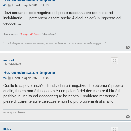
M
#3
lunedì 6 aprile 2020, 19:32
e
s
Devi cercare il polo negativo del ponte raddrizzatore (se riesci ad
s
individuarlo .... potrebbero essere anche 4 diodi sciolti) in ingresso del
a
g
decoder ...
g
i
o
Alessandro "
Zampa di Lepre
" Becchetti
"... e tutti quei momenti andranno perduti nel tempo... come lacrime nella pioggia ..."
maurail
TrenoDigitale
Re: condensatori tmpone
M
#4
lunedì 6 aprile 2020, 19:49
e
s
Quello lo sapevo anch'io di individuare il negativo, il problema è proprio
s
quello, il nero non è il negativo é una polarità del dcc mentre il blu è il
a
g
positivo in uscita dal decoder cque ho risolto il problema mettendo 8
g
prese di corrente sulle carrozze e non ho più problemi di sfarfallio
i
o
wue qui si trena!!
Fidax