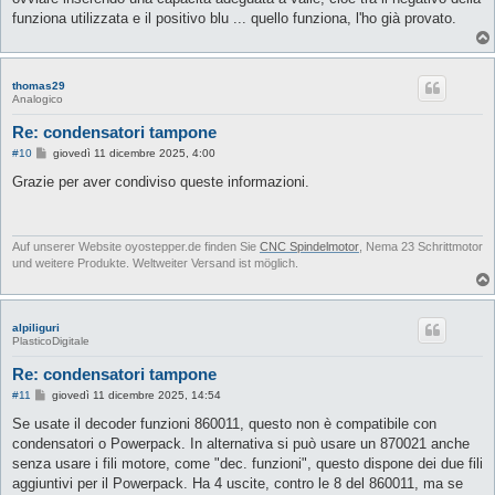
funziona utilizzata e il positivo blu ... quello funziona, l'ho già provato.
thomas29
Analogico
Re: condensatori tampone
M
#10
giovedì 11 dicembre 2025, 4:00
e
s
Grazie per aver condiviso queste informazioni.
s
a
g
g
i
Auf unserer Website oyostepper.de finden Sie
CNC Spindelmotor
, Nema 23 Schrittmotor
o
und weitere Produkte. Weltweiter Versand ist möglich.
alpiliguri
PlasticoDigitale
Re: condensatori tampone
M
#11
giovedì 11 dicembre 2025, 14:54
e
s
Se usate il decoder funzioni 860011, questo non è compatibile con
s
condensatori o Powerpack. In alternativa si può usare un 870021 anche
a
g
senza usare i fili motore, come "dec. funzioni", questo dispone dei due fili
g
aggiuntivi per il Powerpack. Ha 4 uscite, contro le 8 del 860011, ma se
i