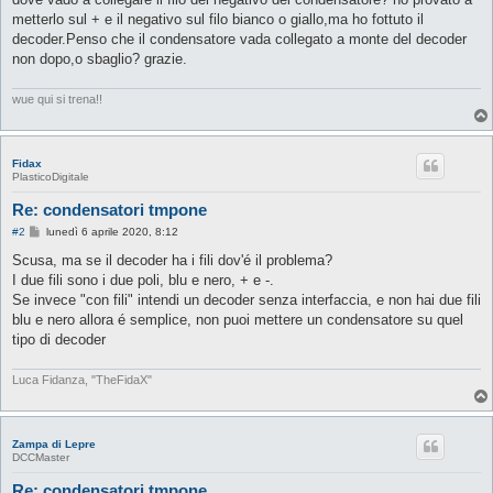
metterlo sul + e il negativo sul filo bianco o giallo,ma ho fottuto il
decoder.Penso che il condensatore vada collegato a monte del decoder
non dopo,o sbaglio? grazie.
wue qui si trena!!
Fidax
PlasticoDigitale
Re: condensatori tmpone
M
#2
lunedì 6 aprile 2020, 8:12
e
s
Scusa, ma se il decoder ha i fili dov'é il problema?
s
I due fili sono i due poli, blu e nero, + e -.
a
g
Se invece "con fili" intendi un decoder senza interfaccia, e non hai due fili
g
blu e nero allora é semplice, non puoi mettere un condensatore su quel
i
o
tipo di decoder
Luca Fidanza, "TheFidaX"
Zampa di Lepre
DCCMaster
Re: condensatori tmpone