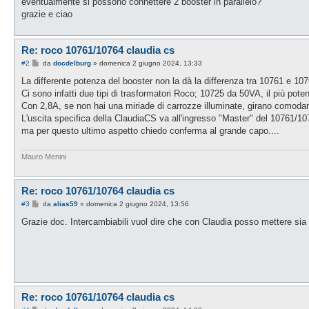
eventualmente si possono connettere 2 booster in parallelo?
grazie e ciao
Re: roco 10761/10764 claudia cs
M
#2
da
docdelburg
»
domenica 2 giugno 2024, 13:33
e
s
La differente potenza del booster non la dà la differenza tra 10761 e 1076
s
Ci sono infatti due tipi di trasformatori Roco; 10725 da 50VA, il più pot
a
g
Con 2,8A, se non hai una miriade di carrozze illuminate, girano comoda
g
L'uscita specifica della ClaudiaCS va all'ingresso "Master" del 10761/107
i
o
ma per questo ultimo aspetto chiedo conferma al grande capo....
Mauro Menini
Re: roco 10761/10764 claudia cs
M
#3
da
alias59
»
domenica 2 giugno 2024, 13:56
e
s
Grazie doc. Intercambiabili vuol dire che con Claudia posso mettere sia u
s
a
g
g
i
o
Re: roco 10761/10764 claudia cs