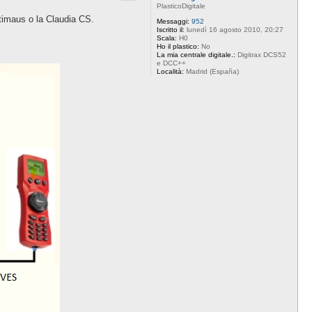
PlasticoDigitale
ltimaus o la Claudia CS.
Messaggi:
952
Iscritto il:
lunedì 16 agosto 2010, 20:27
Scala:
H0
Ho il plastico:
No
La mia centrale digitale.:
Digitrax DCS52
e DCC++
Località:
Madrid (España)