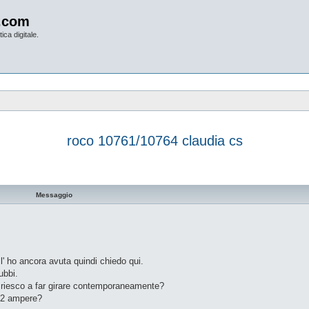
.com
ica digitale.
roco 10761/10764 claudia cs
vanzata
Messaggio
l' ho ancora avuta quindi chiedo qui.
ubbi.
 riesco a far girare contemporaneamente?
3,2 ampere?