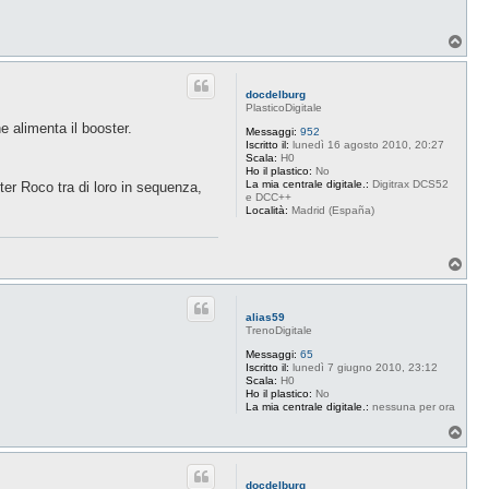
T
o
p
docdelburg
PlasticoDigitale
e alimenta il booster.
Messaggi:
952
Iscritto il:
lunedì 16 agosto 2010, 20:27
Scala:
H0
Ho il plastico:
No
La mia centrale digitale.:
Digitrax DCS52
ter Roco tra di loro in sequenza,
e DCC++
Località:
Madrid (España)
T
o
p
alias59
TrenoDigitale
Messaggi:
65
Iscritto il:
lunedì 7 giugno 2010, 23:12
Scala:
H0
Ho il plastico:
No
La mia centrale digitale.:
nessuna per ora
T
o
p
docdelburg