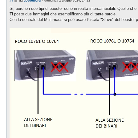
M
#4
da
docdelburg
»
domenica 2 giugno 2024, 14:22
e
s
Si, perchè i due tipi di booster sono in realtà intercambiabili. Quello 
s
Ti posto due immagini che esemplificano più di tante parole.
a
g
Con la centrale del Multimaus si può usare l'uscita "Slave" del booster p
g
i
o