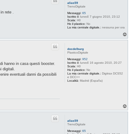
alias59
TrenoDigitale
n rete .
Messaggi:
65
Iscritto il:
lunedì 7 giugno 2010, 23:12
Scala:
H0
Ho il plastico:
No
La mia centrale digitale.:
nessuna per ora
T
o
p
docdelburg
PlasticoDigitale
Messaggi:
952
Iscritto il:
lunedì 16 agosto 2010, 20:27
di hanno in casa questi booster.
Scala:
H0
digitali.
Ho il plastico:
No
La mia centrale digitale.:
Digitrax DCS52
nire eventuali danni da possibili
e DCC++
Località:
Madrid (España)
T
o
p
alias59
TrenoDigitale
Messaggi:
65