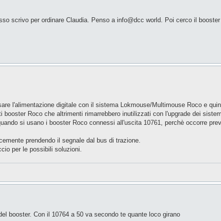
so scrivo per ordinare Claudia. Penso a info@dcc world. Poi cerco il booster i
 usare l'alimentazione digitale con il sistema Lokmouse/Multimouse Roco e quin
 booster Roco che altrimenti rimarrebbero inutilizzati con l'upgrade dei sistemi 
quando si usano i booster Roco connessi all'uscita 10761, perchè occorre preve
icemente prendendo il segnale dal bus di trazione.
cio per le possibili soluzioni.
 del booster. Con il 10764 a 50 va secondo te quante loco girano