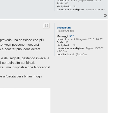
Iscritto il:
lunedì 7 giugno 2010, 23:12
Scala:
H0
Ho il plastico:
No
La mia centrale digitale.:
nessuna per ora
T
o
p
docdelburg
PlasticoDigitale
Messaggi:
952
Iscritto il:
lunedì 16 agosto 2010, 20:27
 preveda una sessione con più
Scala:
H0
i convogli possono muoversi
Ho il plastico:
No
La mia centrale digitale.:
Digitrax DCS52
a a booster puoi considerare
e DCC++
Località:
Madrid (España)
i e dei segnali, gestendo invece la
 cortocircuito sui binari,
zzati mal disposti e che bloccano il
ll'uscita per i binari in ogni