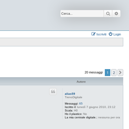
Cerca
Ricer
Iscriviti
Login
1
2
Pr
20 messaggi
Autore
alias59
TrenoDigitale
Messaggi:
65
Iscritto il:
lunedì 7 giugno 2010, 23:12
Scala:
H0
Ho il plastico:
No
La mia centrale digitale.:
nessuna per ora