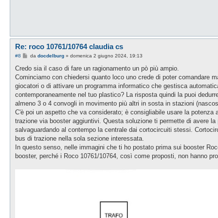
a
g
g
i
o
Re: roco 10761/10764 claudia cs
M
#8
da
docdelburg
»
domenica 2 giugno 2024, 19:13
e
s
Credo sia il caso di fare un ragionamento un pò più ampio.
s
Cominciamo con chiedersi quanto loco uno crede di poter comandare ma
a
g
giocatori o di attivare un programma informatico che gestisca automatic
g
contemporaneamente nel tuo plastico? La risposta quindi la puoi dedurre
i
o
almeno 3 o 4 convogli in movimento più altri in sosta in stazioni (nascoste 
C'è poi un aspetto che va considerato; è consigliabile usare la potenza 
trazione via booster aggiuntivi. Questa soluzione ti permette di avere la 
salvaguardando al contempo la centrale dai cortocircuiti stessi. Cortocirc
bus di trazione nella sola sezione interessata.
In questo senso, nelle immagini che ti ho postato prima sui booster Roco,
booster, perché i Roco 10761/10764, così come proposti, non hanno prote