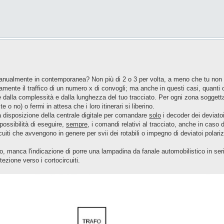
nualmente in contemporanea? Non più di 2 o 3 per volta, a meno che tu non
amente il traffico di un numero x di convogli; ma anche in questi casi, quant
 dalla complessità e dalla lunghezza del tuo tracciato. Per ogni zona soggett
o no) o fermi in attesa che i loro itinerari si liberino.
a disposizione della centrale digitale per comandare
solo
i decoder dei deviato
possibilità di eseguire,
sempre
, i comandi relativi al tracciato, anche in caso di
uiti che avvengono in genere per svii dei rotabili o impegno di deviatoi polari
 manca l'indicazione di porre una lampadina da fanale automobilistico in serie a
zione verso i cortocircuiti.