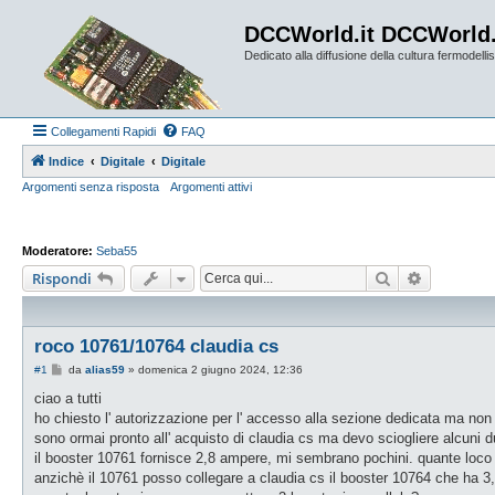
DCCWorld.it DCCWorld
Dedicato alla diffusione della cultura fermodellist
Collegamenti Rapidi
FAQ
Indice
Digitale
Digitale
Argomenti senza risposta
Argomenti attivi
Moderatore:
Seba55
Cerca
Ricerca a
Rispondi
roco 10761/10764 claudia cs
M
#1
da
alias59
»
domenica 2 giugno 2024, 12:36
e
s
ciao a tutti
s
ho chiesto l' autorizzazione per l' accesso alla sezione dedicata ma non 
a
g
sono ormai pronto all' acquisto di claudia cs ma devo sciogliere alcuni d
g
il booster 10761 fornisce 2,8 ampere, mi sembrano pochini. quante loco
i
o
anzichè il 10761 posso collegare a claudia cs il booster 10764 che ha 