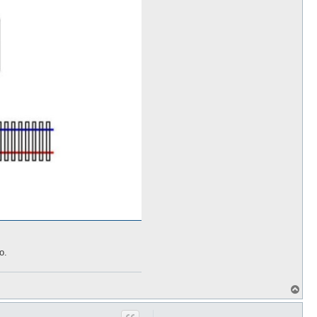
o.
T
o
p