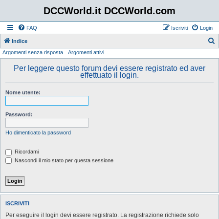
DCCWorld.it DCCWorld.com
FAQ
Iscriviti
Login
Indice
Argomenti senza risposta
Argomenti attivi
e
r
Per leggere questo forum devi essere registrato ed aver
effettuato il login.
c
a
Nome utente:
Password:
Ho dimenticato la password
Ricordami
Nascondi il mio stato per questa sessione
ISCRIVITI
Per eseguire il login devi essere registrato. La registrazione richiede solo