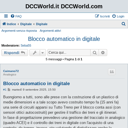
DCCWorld.it DCCWorld.com
FAQ
Iscriviti
Login
Indice
Digitale
Digitale
Argomenti senza risposta
Argomenti attivi
e
Blocco automatico in digitale
r
c
Moderatore:
Seba55
a
Cerca
Ricerca avan
Rispondi
5 messaggi • Pagina
1
di
1
Caimano72
Analogico
Blocco automatico in digitale
M
#1
martedì 9 settembre 2025, 15:50
e
s
Buongiorno a tutti, sono alle prese con la costruzione di un plastico di
s
medie dimensioni e a tale scopo avevo costruito tempo fa (15 anni fa)
a
g
una serie di circuiti apparsi su Tutto Treno per il blocco conta assi (con
g
sensori ottici autocostruiti) per gestire il traffico dei treni e gli itinerari.
i
o
In fase di progettazione prevedevo una gestione del tracciato in analogico
(quadro ACEI) e il controllo dei treni in digitale con l'acquisto di una
centrale; da tempo, invece, sto valutando di digitalizzare anche la