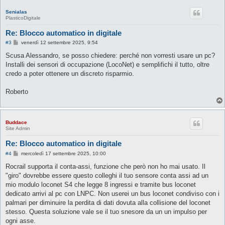
Senialas
PlasticoDigitale
Re: Blocco automatico in digitale
M
#3
venerdì 12 settembre 2025, 9:54
e
s
Scusa Alessandro, se posso chiedere: perché non vorresti usare un pc?
s
Installi dei sensori di occupazione (LocoNet) e semplifichi il tutto, oltre
a
g
credo a poter ottenere un discreto risparmio.
g
i
o
Roberto
Buddace
Site Admin
Re: Blocco automatico in digitale
M
#4
mercoledì 17 settembre 2025, 10:00
e
s
Rocrail supporta il conta-assi, funzione che però non ho mai usato. Il
s
"giro" dovrebbe essere questo colleghi il tuo sensore conta assi ad un
a
g
mio modulo loconet S4 che legge 8 ingressi e tramite bus loconet
g
dedicato arrivi al pc con LNPC. Non userei un bus loconet condiviso con i
i
o
palmari per diminuire la perdita di dati dovuta alla collisione del loconet
stesso. Questa soluzione vale se il tuo snesore da un un impulso per
ogni asse.