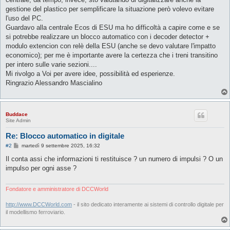
gestione del plastico per semplificare la situazione però volevo evitare
l'uso del PC.
Guardavo alla centrale Ecos di ESU ma ho difficoltà a capire come e se
si potrebbe realizzare un blocco automatico con i decoder detector +
modulo extencion con relè della ESU (anche se devo valutare l'impatto
economico); per me è importante avere la certezza che i treni transitino
per intero sulle varie sezioni....
Mi rivolgo a Voi per avere idee, possibilità ed esperienze.
Ringrazio Alessandro Mascialino
Buddace
Site Admin
Re: Blocco automatico in digitale
M
#2
martedì 9 settembre 2025, 16:32
e
s
Il conta assi che informazioni ti restituisce ? un numero di impulsi ? O un
s
impulso per ogni asse ?
a
g
g
i
Fondatore e amministratore di DCCWorld
o
http://www.DCCWorld.com
- il sito dedicato interamente ai sistemi di controllo digitale per
il modellismo ferroviario.