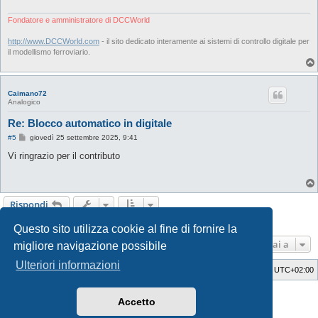
Fondatore e amministratore di DCCWorld
http://www.DCCWorld.com
- il sito dedicato interamente ai sistemi di controllo digitale per
il modellismo ferroviario.
Caimano72
Analogico
Re: Blocco automatico in digitale
M
#5
giovedì 25 settembre 2025, 9:41
e
s
Vi ringrazio per il contributo
s
a
g
g
i
Rispondi
o
5 messaggi • Pagina
1
di
1
Questo sito utilizza cookie al fine di fornire la
Vai a
migliore navigazione possibile
Ulteriori informazioni
Indice
Cancella cookie
Tutti gli orari sono
UTC+02:00
Style Developer by ©
GTA game
Forum.
Accetto
Creato da
phpBB
® Forum Software © phpBB Limited
Traduzione Italiana
phpBB-Italia.it