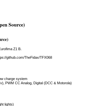
pen Source)
urce)
Eurofima Z1 B.
tps://github.com/TheFidax/TFX068
low charge system
7v), PWM CC Analog, Digital (DCC & Motorola)
t lights)