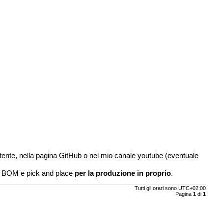
utente, nella pagina GitHub o nel mio canale youtube (eventuale
er, BOM e pick and place
per la produzione in proprio
.
Tutti gli orari sono
UTC+02:00
Pagina
1
di
1