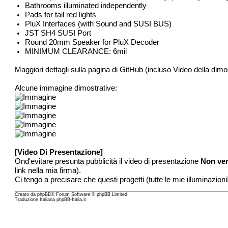
Bathrooms illuminated independently
Pads for tail red lights
PluX Interfaces (with Sound and SUSI BUS)
JST SH4 SUSI Port
Round 20mm Speaker for PluX Decoder
MINIMUM CLEARANCE: 6mil
Maggiori dettagli sulla pagina di GitHub (incluso Video della dimo
Alcune immagine dimostrative:
[Video Di Presentazione]
Ond'evitare presunta pubblicità il video di presentazione
Non ver
link nella mia firma).
Ci tengo a precisare che questi progetti (tutte le mie illuminaz
Creato da
phpBB
® Forum Software © phpBB Limited
Traduzione Italiana
phpBB-Italia.it