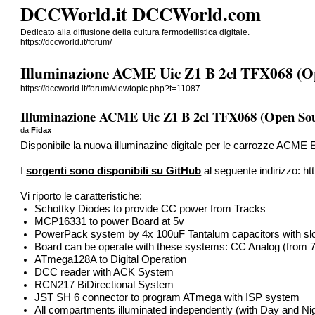
DCCWorld.it DCCWorld.com
Dedicato alla diffusione della cultura fermodellistica digitale.
https://dccworld.it/forum/
Illuminazione ACME Uic Z1 B 2cl TFX068 (O
https://dccworld.it/forum/viewtopic.php?t=11087
Illuminazione ACME Uic Z1 B 2cl TFX068 (Open So
da
Fidax
Disponibile la nuova illuminazine digitale per le carrozze ACME 
I
sorgenti sono disponibili su GitHub
al seguente indirizzo:
ht
Vi riporto le caratteristiche:
Schottky Diodes to provide CC power from Tracks
MCP16331 to power Board at 5v
PowerPack system by 4x 100uF Tantalum capacitors with s
Board can be operate with these systems: CC Analog (from 
ATmega128A to Digital Operation
DCC reader with ACK System
RCN217 BiDirectional System
JST SH 6 connector to program ATmega with ISP system
All compartments illuminated independently (with Day and Nigh