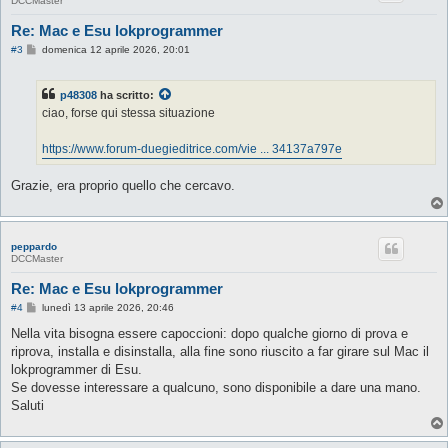
DCCMaster
Re: Mac e Esu lokprogrammer
M
#3
domenica 12 aprile 2026, 20:01
e
s
s
p48308
ha scritto:
a
g
ciao, forse qui stessa situazione
g
i
o
https://www.forum-duegieditrice.com/vie ... 34137a797e
Grazie, era proprio quello che cercavo.
peppardo
DCCMaster
Re: Mac e Esu lokprogrammer
M
#4
lunedì 13 aprile 2026, 20:46
e
s
Nella vita bisogna essere capoccioni: dopo qualche giorno di prova e
s
riprova, installa e disinstalla, alla fine sono riuscito a far girare sul Mac il
a
g
lokprogrammer di Esu.
g
Se dovesse interessare a qualcuno, sono disponibile a dare una mano.
i
o
Saluti