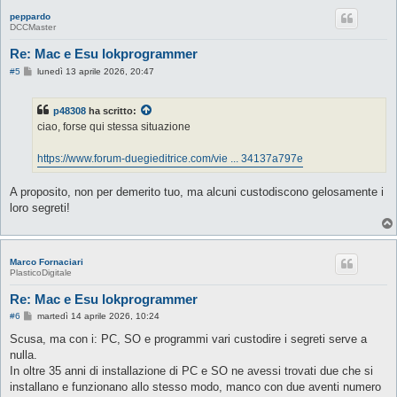
peppardo
DCCMaster
Re: Mac e Esu lokprogrammer
M
#5
lunedì 13 aprile 2026, 20:47
e
s
s
p48308
ha scritto:
a
g
ciao, forse qui stessa situazione
g
i
o
https://www.forum-duegieditrice.com/vie ... 34137a797e
A proposito, non per demerito tuo, ma alcuni custodiscono gelosamente i
loro segreti!
Marco Fornaciari
PlasticoDigitale
Re: Mac e Esu lokprogrammer
M
#6
martedì 14 aprile 2026, 10:24
e
s
Scusa, ma con i: PC, SO e programmi vari custodire i segreti serve a
s
nulla.
a
g
In oltre 35 anni di installazione di PC e SO ne avessi trovati due che si
g
installano e funzionano allo stesso modo, manco con due aventi numero
i