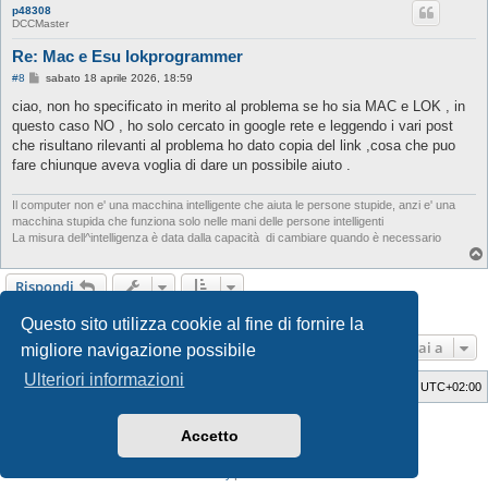
p48308
DCCMaster
Re: Mac e Esu lokprogrammer
M
#8
sabato 18 aprile 2026, 18:59
e
s
ciao, non ho specificato in merito al problema se ho sia MAC e LOK , in
s
questo caso NO , ho solo cercato in google rete e leggendo i vari post
a
g
che risultano rilevanti al problema ho dato copia del link ,cosa che puo
g
fare chiunque aveva voglia di dare un possibile aiuto .
i
o
Il computer non e' una macchina intelligente che aiuta le persone stupide, anzi e' una
macchina stupida che funziona solo nelle mani delle persone intelligenti
La misura dell^intelligenza è data dalla capacità di cambiare quando è necessario
Rispondi
8 messaggi • Pagina
1
di
1
Questo sito utilizza cookie al fine di fornire la
Vai a
migliore navigazione possibile
Ulteriori informazioni
Indice
Cancella cookie
Tutti gli orari sono
UTC+02:00
Style Developer by ©
GTA game
Forum.
Accetto
Creato da
phpBB
® Forum Software © phpBB Limited
Traduzione Italiana
phpBB-Italia.it
Privacy
|
Condizioni