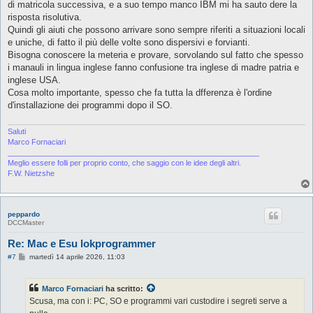
o
di matricola successiva, e a suo tempo manco IBM mi ha sauto dere la
risposta risolutiva.
Quindi gli aiuti che possono arrivare sono sempre riferiti a situazioni locali
e uniche, di fatto il più delle volte sono dispersivi e forvianti.
Bisogna conoscere la meteria e provare, sorvolando sul fatto che spesso
i manauli in lingua inglese fanno confusione tra inglese di madre patria e
inglese USA.
Cosa molto importante, spesso che fa tutta la dfferenza è l'ordine
d'installazione dei programmi dopo il SO.
Saluti
Marco Fornaciari
____________________________________________________________
Meglio essere folli per proprio conto, che saggio con le idee degli altri.
F.W. Nietzshe
peppardo
DCCMaster
Re: Mac e Esu lokprogrammer
M
#7
martedì 14 aprile 2026, 11:03
e
s
s
Marco Fornaciari
ha scritto:
a
g
Scusa, ma con i: PC, SO e programmi vari custodire i segreti serve a
g