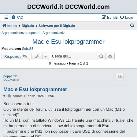
DCCWorld.it DCCWorld.com
FAQ
Iscriviti
Login
Indice
Digitale
Software per il Digitale
Argomenti senza risposta
Argomenti attivi
e
Mac e Esu lokprogrammer
r
c
Moderatore:
Seba55
a
Cerca
Ricerca avan
Rispondi
8 messaggi • Pagina
1
di
1
peppardo
DCCMaster
Mac e Esu lokprogrammer
M
#1
sabato 11 aprile 2026, 21:56
e
s
Buonasera a tutti.
s
Qulche utente del forum, utilizza il lokprogrammer con un Mac (M1 o
a
g
similari)?
g
Ho un M1, con installato WindoWs 11, tramite una macchina virtuale, che
i
o
mi ha permesso di scaricare il sw del lokprogrammer di Esu.
Il problema è che l'M1 non riconosce il cavo USB di connessione del
lokprogrammer al PC.