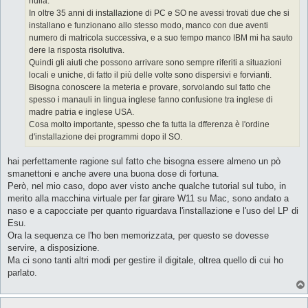
nulla.
i
o
In oltre 35 anni di installazione di PC e SO ne avessi trovati due che si
installano e funzionano allo stesso modo, manco con due aventi
numero di matricola successiva, e a suo tempo manco IBM mi ha sauto
dere la risposta risolutiva.
Quindi gli aiuti che possono arrivare sono sempre riferiti a situazioni
locali e uniche, di fatto il più delle volte sono dispersivi e forvianti.
Bisogna conoscere la meteria e provare, sorvolando sul fatto che
spesso i manauli in lingua inglese fanno confusione tra inglese di
madre patria e inglese USA.
Cosa molto importante, spesso che fa tutta la dfferenza è l'ordine
d'installazione dei programmi dopo il SO.
hai perfettamente ragione sul fatto che bisogna essere almeno un pò
smanettoni e anche avere una buona dose di fortuna.
Però, nel mio caso, dopo aver visto anche qualche tutorial sul tubo, in
merito alla macchina virtuale per far girare W11 su Mac, sono andato a
naso e a capocciate per quanto riguardava l'installazione e l'uso del LP di
Esu.
Ora la sequenza ce l'ho ben memorizzata, per questo se dovesse
servire, a disposizione.
Ma ci sono tanti altri modi per gestire il digitale, oltrea quello di cui ho
parlato.