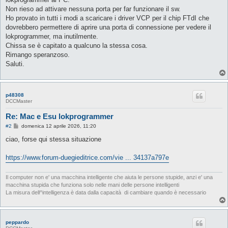
Non rieso ad attivare nessuna porta per far funzionare il sw.
Ho provato in tutti i modi a scaricare i driver VCP per il chip FTdI che
dovrebbero permettere di aprire una porta di connessione per vedere il
lokprogrammer, ma inutilmente.
Chissa se è capitato a qualcuno la stessa cosa.
Rimango speranzoso.
Saluti.
p48308
DCCMaster
Re: Mac e Esu lokprogrammer
M
#2
domenica 12 aprile 2026, 11:20
e
s
ciao, forse qui stessa situazione
s
a
g
https://www.forum-duegieditrice.com/vie ... 34137a797e
g
i
o
Il computer non e' una macchina intelligente che aiuta le persone stupide, anzi e' una
macchina stupida che funziona solo nelle mani delle persone intelligenti
La misura dell^intelligenza è data dalla capacità di cambiare quando è necessario
peppardo