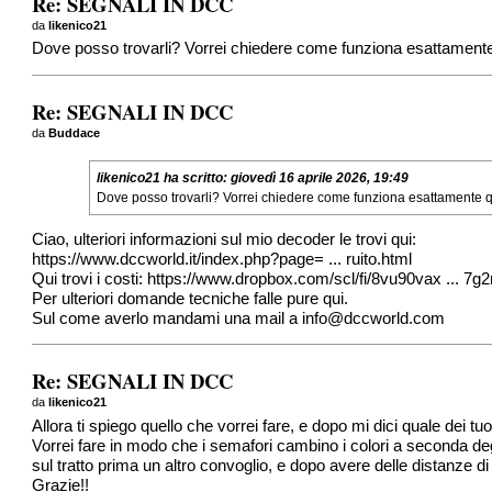
Re: SEGNALI IN DCC
da
likenico21
Dove posso trovarli? Vorrei chiedere come funziona esattamente 
Re: SEGNALI IN DCC
da
Buddace
likenico21
ha scritto:
giovedì 16 aprile 2026, 19:49
Dove posso trovarli? Vorrei chiedere come funziona esattamente qu
Ciao, ulteriori informazioni sul mio decoder le trovi qui:
https://www.dccworld.it/index.php?page= ... ruito.html
Qui trovi i costi:
https://www.dropbox.com/scl/fi/8vu90vax ... 7g
Per ulteriori domande tecniche falle pure qui.
Sul come averlo mandami una mail a
info@dccworld.com
Re: SEGNALI IN DCC
da
likenico21
Allora ti spiego quello che vorrei fare, e dopo mi dici quale dei tu
Vorrei fare in modo che i semafori cambino i colori a seconda deg
sul tratto prima un altro convoglio, e dopo avere delle distanze 
Grazie!!