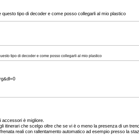
questo tipo di decoder e come posso collegarli al mio plastico
esto tipo di decoder e come posso collegarli al mio plastico
2rg&dl=0
oi accessori è migliore.
li itinerari che scelgo oltre che se vi è o meno la presenza di un tren
di frenata reali con rallentamento automatico ad esempio presso la sta