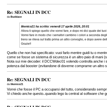
Re: SEGNALI IN DCC
da
Buddace
likenico21
ha scritto:
venerdì 17 aprile 2026, 20:01
Allora ti spiego quello che vorrei fare, e dopo mi dici quale dei tuoi
Vorrei fare in modo che i semafori cambino i colori a seconda degli
treno se rileva sul tratto prima un altro convoglio, e dopo avere d
Grazie!!
Quello che non hai specificato: vuoi farlo mentre guidi tu o mentr
come se fosse un sistema di sicurezza è un altro paio di mani 
Nota sui mie decoder: il DCCWdec01 volendo controlla anche i serv
potenza dal booster (evitandone di doverne comprarne un altro se 
Re: SEGNALI IN DCC
da
likenico21
Vorrei che fosse il PC a occuparsi del tutto, considerando sempre i
Vi chiedo anche questo..quando lego la central al software che ges