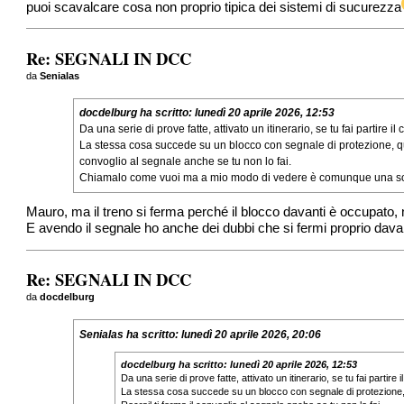
puoi scavalcare cosa non proprio tipica dei sistemi di sucurezza
Re: SEGNALI IN DCC
da
Senialas
docdelburg
ha scritto:
lunedì 20 aprile 2026, 12:53
Da una serie di prove fatte, attivato un itinerario, se tu fai partire i
La stessa cosa succede su un blocco con segnale di protezione, quin
convoglio al segnale anche se tu non lo fai.
Chiamalo come vuoi ma a mio modo di vedere è comunque una sort
Mauro, ma il treno si ferma perché il blocco davanti è occupato,
E avendo il segnale ho anche dei dubbi che si fermi proprio davan
Re: SEGNALI IN DCC
da
docdelburg
Senialas
ha scritto:
lunedì 20 aprile 2026, 20:06
docdelburg
ha scritto:
lunedì 20 aprile 2026, 12:53
Da una serie di prove fatte, attivato un itinerario, se tu fai partire
La stessa cosa succede su un blocco con segnale di protezione, q