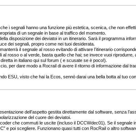
 che i segnali hanno una funzione più estetica, scenica, che non effet
ropriata di un segnale in base al traffico del momento.
lla disposizione dei deviatoi in un itinerario. Sarà il programma infor
 luce dei segnali, propro come nei tuoi desiderata.
anterrà il segnale al rosso evitando di attivare l'itinerario corrispond
 al rosso o al verde, basta quello che hai; se invece vuoi riprodurre, 
 diretta in italiano qui sul forum ( e scusate se è poco!).
o, per dare modo a Rocrail di avere il ritorno di informazione dal tra
do ESU, visto che hai la Ecos, sennò darai una bella botta al tuo cont
resentazione dell’aspetto gestita direttamente dal software, senza l’as
olarizzazione del cuore dei deviatoi.
oder che commuti le uscite (incluso il DCCWdec01). Se il segnale i
e poi scegliere. Funzionano quasi tutti con RocRail o altro software