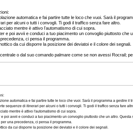
zioni:
lazione automatica e fai partire tutte le loco che vuoi. Sarà il progr
per alcuni o tutti i convogli. Ti godi il traffico senza fare altro.
cciato mentre è attivo l'automatismo di cui sopra.
uter e poi avvii e conduci a tuo piacimento un convoglio piuttosto che
una precedenza, ci pensa il programma.
ico da cui disporre la posizione dei deviatoi e il colore dei segnali.
lla centrale o dal suo comando palmare come se non avessi Rocrail; per
ni:
zione automatica e fai partire tutte le loco che vuoi. Sarà il programma a gestire il
sequenze di itinerari per alcuni o tutti i convogli. Ti godi il traffico senza fare altr
iato mentre è attivo l'automatismo di cui sopra.
er e poi avvii e conduci a tuo piacimento un convoglio piuttosto che un altro. Quest
o o per una precedenza, ci pensa il programma.
co da cui disporre la posizione dei deviatoi e il colore dei segnali.