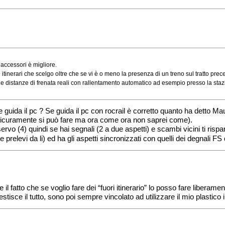
 accessori è migliore.
 itinerari che scelgo oltre che se vi è o meno la presenza di un treno sul tratto pr
elle distanze di frenata reali con rallentamento automatico ad esempio presso la staz
e guida il pc ? Se guida il pc con rocrail è corretto quanto ha detto Ma
(sicuramente si può fare ma ora come ora non saprei come).
o (4) quindi se hai segnali (2 a due aspetti) e scambi vicini ti rispar
prelevi da li) ed ha gli aspetti sincronizzati con quelli dei degnali F
l fatto che se voglio fare dei “fuori itinerario” lo posso fare liberamen
tisce il tutto, sono poi sempre vincolato ad utilizzare il mio plastico