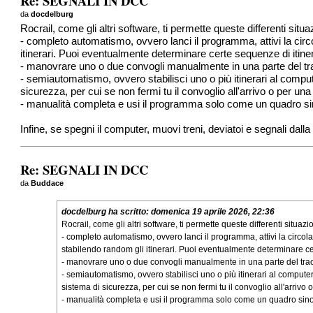
Re: SEGNALI IN DCC
da
docdelburg
Rocrail, come gli altri software, ti permette queste differenti situa
- completo automatismo, ovvero lanci il programma, attivi la circo
itinerari. Puoi eventualmente determinare certe sequenze di itinerari 
- manovrare uno o due convogli manualmente in una parte del tra
- semiautomatismo, ovvero stabilisci uno o più itinerari al comp
sicurezza, per cui se non fermi tu il convoglio all'arrivo o per 
- manualità completa e usi il programma solo come un quadro sinott
Infine, se spegni il computer, muovi treni, deviatoi e segnali da
Re: SEGNALI IN DCC
da
Buddace
docdelburg
ha scritto:
domenica 19 aprile 2026, 22:36
Rocrail, come gli altri software, ti permette queste differenti situazio
- completo automatismo, ovvero lanci il programma, attivi la circola
stabilendo random gli itinerari. Puoi eventualmente determinare certe 
- manovrare uno o due convogli manualmente in una parte del tracc
- semiautomatismo, ovvero stabilisci uno o più itinerari al comput
sistema di sicurezza, per cui se non fermi tu il convoglio all'arriv
- manualità completa e usi il programma solo come un quadro sinotti