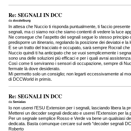
Re: SEGNALI IN DCC
da
docdelburg
In attesa che Nuccio ti risponda puntualmente, ti faccio presente
segnali, ma ci siamo noi che siamo contenti di vedere la luce app
Ne consegue che l'aspetto dei segnali segue lo stesso principio de
predisporre un itinerario, regolando la posizione dei deviatoi e la
E se un tratto del tracciato è occupato, sarà sempre Rocrail che m
Nuccio quindi ti ha anticipato che se vuoi semplicemente i segnali
sono una delle soluzioni più efficaci e per i quali avrai assistenza
Così come ti serviranno i sensori di occupazione, sempre di Nucci
fermate là dove desiderato.
Mi permetto solo un consiglio; non legarti eccessivamente al mon
di DCCWorld in primis.
Re: SEGNALI IN DCC
da
Senialas
Io non userei l’ESU Extension per i segnali, lasciando libera la p
Metterei un decoder segnali dedicato e userei l’Extension per la p
Per un segnale semplice Rosso e Verde va bene un qualsiasi dec
dedicata. Basta comunque cercare sul web “decoder segnali DCC” 
Roberto