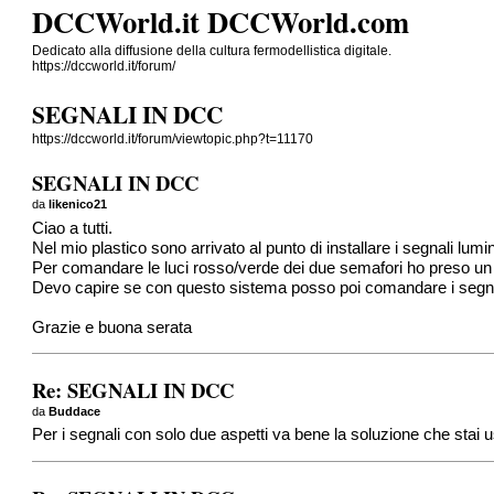
DCCWorld.it DCCWorld.com
Dedicato alla diffusione della cultura fermodellistica digitale.
https://dccworld.it/forum/
SEGNALI IN DCC
https://dccworld.it/forum/viewtopic.php?t=11170
SEGNALI IN DCC
da
likenico21
Ciao a tutti.
Nel mio plastico sono arrivato al punto di installare i segnali lumin
Per comandare le luci rosso/verde dei due semafori ho preso un E
Devo capire se con questo sistema posso poi comandare i segnali 
Grazie e buona serata
Re: SEGNALI IN DCC
da
Buddace
Per i segnali con solo due aspetti va bene la soluzione che sta