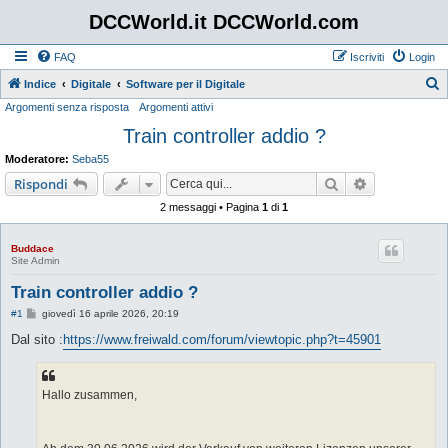
DCCWorld.it DCCWorld.com
FAQ
Iscriviti
Login
Indice
Digitale
Software per il Digitale
Argomenti senza risposta
Argomenti attivi
e
Train controller addio ?
r
c
Moderatore:
Seba55
a
Cerca
Ricerca avan
Rispondi
2 messaggi • Pagina
1
di
1
Buddace
Site Admin
Train controller addio ?
M
#1
giovedì 16 aprile 2026, 20:19
e
s
Dal sito :
https://www.freiwald.com/forum/viewtopic.php?t=45901
s
a
g
g
Hallo zusammen,
i
o