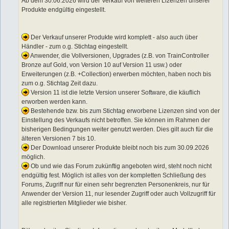
Ab dem 30.06.2026 wird der Verkauf von weiteren Lizenzen unserer
Produkte endgültig eingestellt.
Der Verkauf unserer Produkte wird komplett - also auch über
Händler - zum o.g. Stichtag eingestellt.
Anwender, die Vollversionen, Upgrades (z.B. von TrainController
Bronze auf Gold, von Version 10 auf Version 11 usw.) oder
Erweiterungen (z.B. +Collection) erwerben möchten, haben noch bis
zum o.g. Stichtag Zeit dazu.
Version 11 ist die letzte Version unserer Software, die käuflich
erworben werden kann.
Bestehende bzw. bis zum Stichtag erworbene Lizenzen sind von der
Einstellung des Verkaufs nicht betroffen. Sie können im Rahmen der
bisherigen Bedingungen weiter genutzt werden. Dies gilt auch für die
älteren Versionen 7 bis 10.
Der Download unserer Produkte bleibt noch bis zum 30.09.2026
möglich.
Ob und wie das Forum zukünftig angeboten wird, steht noch nicht
endgültig fest. Möglich ist alles von der kompletten Schließung des
Forums, Zugriff nur für einen sehr begrenzten Personenkreis, nur für
Anwender der Version 11, nur lesender Zugriff oder auch Vollzugriff für
alle registrierten Mitglieder wie bisher.