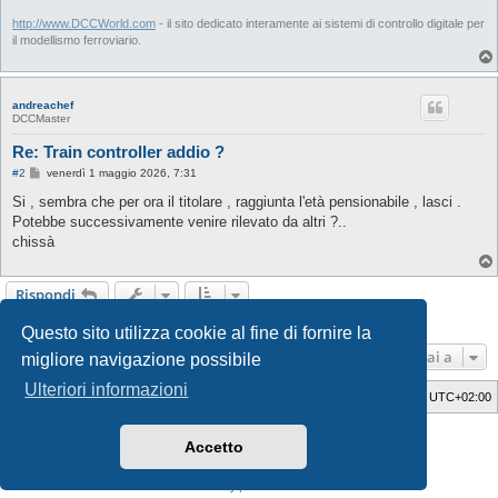
http://www.DCCWorld.com
- il sito dedicato interamente ai sistemi di controllo digitale per
il modellismo ferroviario.
andreachef
DCCMaster
Re: Train controller addio ?
M
#2
venerdì 1 maggio 2026, 7:31
e
s
Si , sembra che per ora il titolare , raggiunta l'età pensionabile , lasci .
s
Potebbe successivamente venire rilevato da altri ?..
a
g
chissà
g
i
o
Rispondi
2 messaggi • Pagina
1
di
1
Questo sito utilizza cookie al fine di fornire la
Vai a
migliore navigazione possibile
Ulteriori informazioni
Indice
Cancella cookie
Tutti gli orari sono
UTC+02:00
Style Developer by ©
GTA game
Forum.
Accetto
Creato da
phpBB
® Forum Software © phpBB Limited
Traduzione Italiana
phpBB-Italia.it
Privacy
|
Condizioni