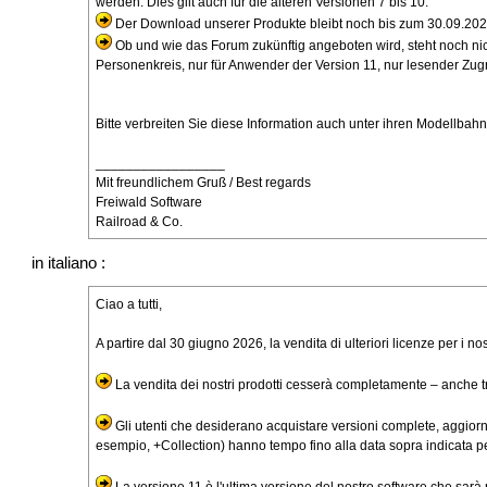
werden. Dies gilt auch für die älteren Versionen 7 bis 10.
Der Download unserer Produkte bleibt noch bis zum 30.09.202
Ob und wie das Forum zukünftig angeboten wird, steht noch nicht
Personenkreis, nur für Anwender der Version 11, nur lesender Zugriff
Bitte verbreiten Sie diese Information auch unter ihren Modellba
_________________
Mit freundlichem Gruß / Best regards
Freiwald Software
Railroad & Co.
in italiano :
Ciao a tutti,
A partire dal 30 giugno 2026, la vendita di ulteriori licenze per i nos
La vendita dei nostri prodotti cesserà completamente – anche tra
Gli utenti che desiderano acquistare versioni complete, aggiorn
esempio, +Collection) hanno tempo fino alla data sopra indicata pe
La versione 11 è l'ultima versione del nostro software che sarà 