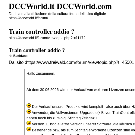
DCCWorld.it DCCWorld.com
Dedicato alla diffusione della cultura fermodellistica digitale.
https://dccworld.it/forum/
Train controller addio ?
https://dccworld.it/forum/viewtopic.php?t=11172
Train controller addio ?
da
Buddace
Dal sito :
https://www.freiwald.com/forum/viewtopic.php?t=45901
Hallo zusammen,
Ab dem 30.06.2026 wird der Verkauf von weiteren Lizenzen unserer
Der Verkauf unserer Produkte wird komplett - also auch über Hän
Anwender, die Vollversionen, Upgrades (z.B. von TrainControlle
haben noch bis zum o.g. Stichtag Zeit dazu.
Version 11 ist die letzte Version unserer Software, die käuflic
Bestehende bzw. bis zum Stichtag erworbene Lizenzen sind von