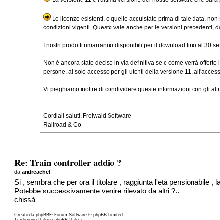
Le licenze esistenti, o quelle acquistate prima di tale data, non
condizioni vigenti. Questo vale anche per le versioni precedenti, da
I nostri prodotti rimarranno disponibili per il download fino al 30 s
Non è ancora stato deciso in via definitiva se e come verrà offerto il
persone, al solo accesso per gli utenti della versione 11, all'access
Vi preghiamo inoltre di condividere queste informazioni con gli altr
_________________
Cordiali saluti, Freiwald Software
Railroad & Co.
Re: Train controller addio ?
da
andreachef
Si , sembra che per ora il titolare , raggiunta l'età pensionabile , la
Potebbe successivamente venire rilevato da altri ?..
chissà
Creato da
phpBB
® Forum Software © phpBB Limited
Traduzione Italiana
phpBB-Italia.it