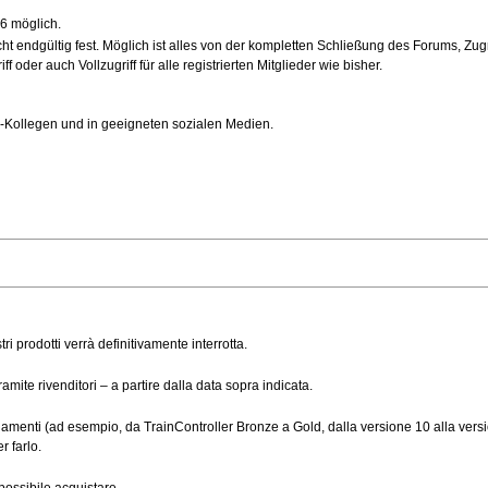
6 möglich.
 endgültig fest. Möglich ist alles von der kompletten Schließung des Forums, Zugr
 oder auch Vollzugriff für alle registrierten Mitglieder wie bisher.
hn-Kollegen und in geeigneten sozialen Medien.
tri prodotti verrà definitivamente interrotta.
mite rivenditori – a partire dalla data sopra indicata.
amenti (ad esempio, da TrainController Bronze a Gold, dalla versione 10 alla versi
r farlo.
possibile acquistare.