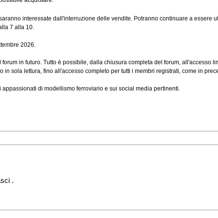
 saranno interessate dall'interruzione delle vendite. Potranno continuare a essere ut
lla 7 alla 10.
ettembre 2026.
 forum in futuro. Tutto è possibile, dalla chiusura completa del forum, all'accesso lim
o in sola lettura, fino all'accesso completo per tutti i membri registrati, come in pre
i appassionati di modellismo ferroviario e sui social media pertinenti.
sci .