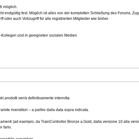
6 möglich.
 endgültig fest. Möglich ist alles von der kompletten Schließung des Forums, Zugr
 oder auch Vollzugriff für alle registrierten Mitglieder wie bisher.
hn-Kollegen und in geeigneten sozialen Medien.
tri prodotti verrà definitivamente interrotta.
mite rivenditori – a partire dalla data sopra indicata.
amenti (ad esempio, da TrainController Bronze a Gold, dalla versione 10 alla versi
r farlo.
possibile acquistare.