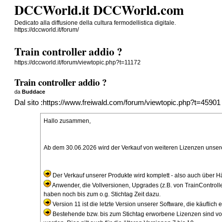
DCCWorld.it DCCWorld.com
Dedicato alla diffusione della cultura fermodellistica digitale.
https://dccworld.it/forum/
Train controller addio ?
https://dccworld.it/forum/viewtopic.php?t=11172
Train controller addio ?
da
Buddace
Dal sito :
https://www.freiwald.com/forum/viewtopic.php?t=45901
Hallo zusammen,
Ab dem 30.06.2026 wird der Verkauf von weiteren Lizenzen unserer
Der Verkauf unserer Produkte wird komplett - also auch über Hän
Anwender, die Vollversionen, Upgrades (z.B. von TrainControlle
haben noch bis zum o.g. Stichtag Zeit dazu.
Version 11 ist die letzte Version unserer Software, die käuflic
Bestehende bzw. bis zum Stichtag erworbene Lizenzen sind von