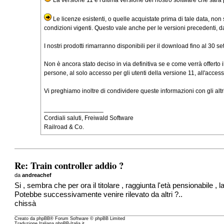
Le licenze esistenti, o quelle acquistate prima di tale data, non
condizioni vigenti. Questo vale anche per le versioni precedenti, da
I nostri prodotti rimarranno disponibili per il download fino al 30 s
Non è ancora stato deciso in via definitiva se e come verrà offerto il
persone, al solo accesso per gli utenti della versione 11, all'access
Vi preghiamo inoltre di condividere queste informazioni con gli altr
_________________
Cordiali saluti, Freiwald Software
Railroad & Co.
Re: Train controller addio ?
da
andreachef
Si , sembra che per ora il titolare , raggiunta l'età pensionabile , la
Potebbe successivamente venire rilevato da altri ?..
chissà
Creato da
phpBB
® Forum Software © phpBB Limited
Traduzione Italiana
phpBB-Italia.it