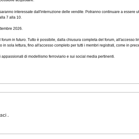
 saranno interessate dall'interruzione delle vendite. Potranno continuare a essere ut
lla 7 alla 10.
ettembre 2026.
 forum in futuro. Tutto è possibile, dalla chiusura completa del forum, all'accesso lim
o in sola lettura, fino all'accesso completo per tutti i membri registrati, come in pre
i appassionati di modellismo ferroviario e sui social media pertinenti.
sci .