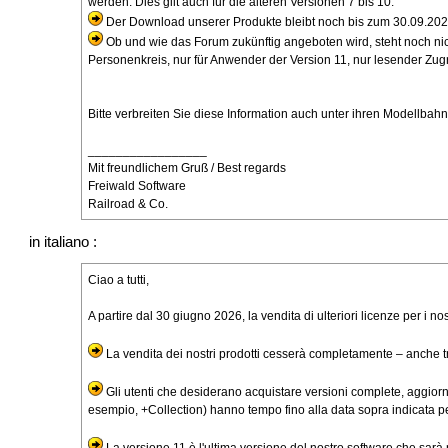
werden. Dies gilt auch für die älteren Versionen 7 bis 10.
Der Download unserer Produkte bleibt noch bis zum 30.09.202
Ob und wie das Forum zukünftig angeboten wird, steht noch nicht
Personenkreis, nur für Anwender der Version 11, nur lesender Zugriff
Bitte verbreiten Sie diese Information auch unter ihren Modellba
_________________
Mit freundlichem Gruß / Best regards
Freiwald Software
Railroad & Co.
in italiano :
Ciao a tutti,
A partire dal 30 giugno 2026, la vendita di ulteriori licenze per i nos
La vendita dei nostri prodotti cesserà completamente – anche tra
Gli utenti che desiderano acquistare versioni complete, aggiorn
esempio, +Collection) hanno tempo fino alla data sopra indicata pe
La versione 11 è l'ultima versione del nostro software che sarà 