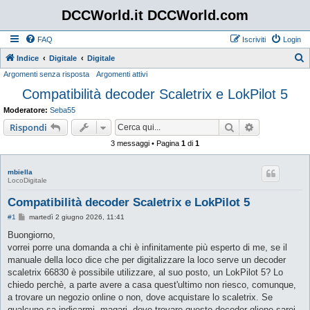
DCCWorld.it DCCWorld.com
FAQ
Iscriviti
Login
Indice
Digitale
Digitale
Argomenti senza risposta
Argomenti attivi
e
Compatibilità decoder Scaletrix e LokPilot 5
r
c
Moderatore:
Seba55
a
Cerca
Ricerca avan
Rispondi
3 messaggi • Pagina
1
di
1
mbiella
LocoDigitale
Compatibilità decoder Scaletrix e LokPilot 5
M
#1
martedì 2 giugno 2026, 11:41
e
s
Buongiorno,
s
vorrei porre una domanda a chi è infinitamente più esperto di me, se il
a
g
manuale della loco dice che per digitalizzare la loco serve un decoder
g
scaletrix 66830 è possibile utilizzare, al suo posto, un LokPilot 5? Lo
i
o
chiedo perchè, a parte avere a casa quest'ultimo non riesco, comunque,
a trovare un negozio online o non, dove acquistare lo scaletrix. Se
qualcuno sa indicarmi, magari, dove trovare questo decoder gliene sarei