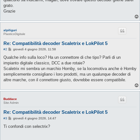
grato.
Grazie
alpiliguri
PlasticoDigitale
Re: Compatibilità decoder Scaletrix e LokPilot 5
M
#2
giovedì 4 giugno 2026, 11:58
e
s
Qualche info sulla loco? Ha un connettore di che tipo? Parli di un
s
impianto digitale classico, DCC a due rotaie?
a
g
Scaletrix mi sembra un marchio Hornby, se la locomotiva anche è Hornby
g
semplicemente consigliano i loro prodotti, ma un qualunque decoder di
i
o
altre marche, con il connettore giusto, dovrebbe essere compatibile.
Buddace
Site Admin
Re: Compatibilità decoder Scaletrix e LokPilot 5
M
#3
giovedì 4 giugno 2026, 14:47
e
s
Ti confondi con selectrix?
s
a
g