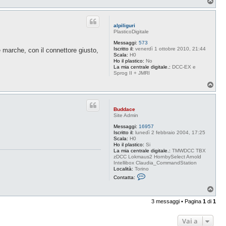
T
o
p
alpiliguri
PlasticoDigitale
Messaggi:
573
Iscritto il:
venerdì 1 ottobre 2010, 21:44
 marche, con il connettore giusto,
Scala:
H0
Ho il plastico:
No
La mia centrale digitale.:
DCC-EX e
Sprog II + JMRI
T
o
p
Buddace
Site Admin
Messaggi:
16957
Iscritto il:
lunedì 2 febbraio 2004, 17:25
Scala:
H0
Ho il plastico:
Si
La mia centrale digitale.:
TMWDCC TBX
zDCC Lokmaus2 HornbySelect Arnold
Intellibox Claudia_CommandStation
Località:
Torino
C
Contatta:
o
n
T
t
o
a
3 messaggi • Pagina
1
di
1
p
t
t
a
Vai a
B