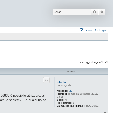
Cerca
Ricer
Iscriviti
Login
3 messaggi • Pagina
1
di
1
Autore
mbiella
LocoDigitale
Messaggi:
20
Iscritto il:
domenica 20 marzo 2011,
66830 è possibile utilizzare, al
23:28
are lo scaletrix. Se qualcuno sa
Scala:
N
Ho il plastico:
Si
La mia centrale digitale.:
ROCO z21