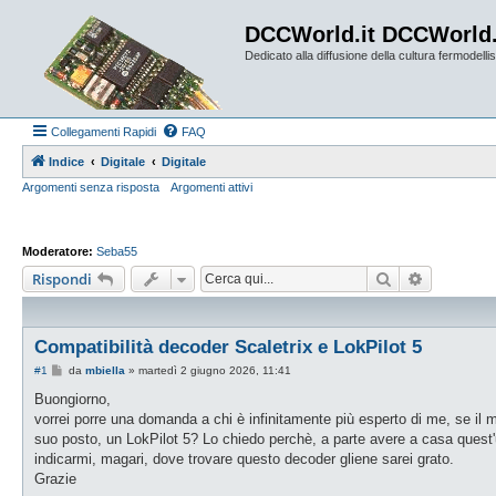
DCCWorld.it DCCWorld
Dedicato alla diffusione della cultura fermodellist
Collegamenti Rapidi
FAQ
Indice
Digitale
Digitale
Argomenti senza risposta
Argomenti attivi
Moderatore:
Seba55
Cerca
Ricerca a
Rispondi
Compatibilità decoder Scaletrix e LokPilot 5
M
#1
da
mbiella
»
martedì 2 giugno 2026, 11:41
e
s
Buongiorno,
s
vorrei porre una domanda a chi è infinitamente più esperto di me, se il ma
a
g
suo posto, un LokPilot 5? Lo chiedo perchè, a parte avere a casa quest'
g
indicarmi, magari, dove trovare questo decoder gliene sarei grato.
i
o
Grazie