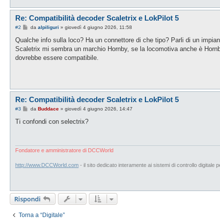
Re: Compatibilità decoder Scaletrix e LokPilot 5
M
#2
da
alpiliguri
»
giovedì 4 giugno 2026, 11:58
e
s
Qualche info sulla loco? Ha un connettore di che tipo? Parli di un impian
s
Scaletrix mi sembra un marchio Hornby, se la locomotiva anche è Hornby
a
g
dovrebbe essere compatibile.
g
i
o
Re: Compatibilità decoder Scaletrix e LokPilot 5
M
#3
da
Buddace
»
giovedì 4 giugno 2026, 14:47
e
s
Ti confondi con selectrix?
s
a
g
g
i
Fondatore e amministratore di DCCWorld
o
http://www.DCCWorld.com
- il sito dedicato interamente ai sistemi di controllo digitale p
Rispondi
Torna a “Digitale”