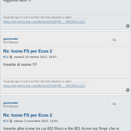
Aggiunte altre !!!
s
a
g
g
i
Guarda qui ci sono le foto del mio plastico e altro ....................
o
https://skydrive.live.com/#cid=51D30F4E ... DEDE%21117
gianmodel
DCCMaster
Re: Icone FS per Ecos 2
M
#12
martedì 16 ottobre 2012, 19:07
e
s
Inserite di nuove !!!!
s
a
g
g
i
Guarda qui ci sono le foto del mio plastico e altro ....................
o
https://skydrive.live.com/#cid=51D30F4E ... DEDE%21117
gianmodel
DCCMaster
Re: Icone FS per Ecos 2
M
#13
sabato 3 novembre 2012, 13:02
e
s
Inserite altre icone tra cui 653 Roco e Ale 801 Acme sia Xmpr che in