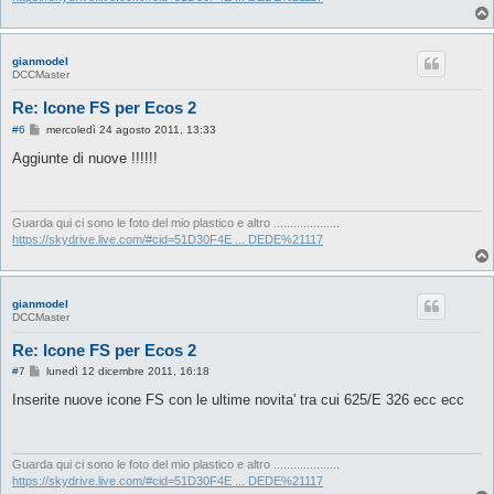
gianmodel
DCCMaster
Re: Icone FS per Ecos 2
M
#6
mercoledì 24 agosto 2011, 13:33
e
s
Aggiunte di nuove !!!!!!
s
a
g
g
i
Guarda qui ci sono le foto del mio plastico e altro ....................
o
https://skydrive.live.com/#cid=51D30F4E ... DEDE%21117
gianmodel
DCCMaster
Re: Icone FS per Ecos 2
M
#7
lunedì 12 dicembre 2011, 16:18
e
s
Inserite nuove icone FS con le ultime novita' tra cui 625/E 326 ecc ecc
s
a
g
g
i
Guarda qui ci sono le foto del mio plastico e altro ....................
o
https://skydrive.live.com/#cid=51D30F4E ... DEDE%21117