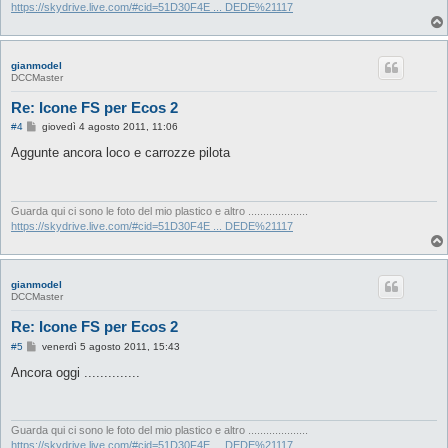
o
https://skydrive.live.com/#cid=51D30F4E ... DEDE%21117
gianmodel
DCCMaster
Re: Icone FS per Ecos 2
M
#4
giovedì 4 agosto 2011, 11:06
e
s
Aggunte ancora loco e carrozze pilota
s
a
g
g
i
Guarda qui ci sono le foto del mio plastico e altro ....................
o
https://skydrive.live.com/#cid=51D30F4E ... DEDE%21117
gianmodel
DCCMaster
Re: Icone FS per Ecos 2
M
#5
venerdì 5 agosto 2011, 15:43
e
s
Ancora oggi ..............
s
a
g
g
i
Guarda qui ci sono le foto del mio plastico e altro ....................
o
https://skydrive.live.com/#cid=51D30F4E ... DEDE%21117