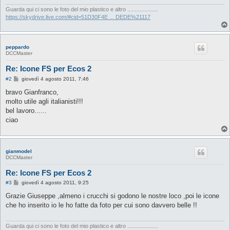
Guarda qui ci sono le foto del mio plastico e altro ....................
https://skydrive.live.com/#cid=51D30F4E ... DEDE%21117
peppardo
DCCMaster
Re: Icone FS per Ecos 2
M
#2
giovedì 4 agosto 2011, 7:46
e
s
bravo Gianfranco,
s
molto utile agli italianisti!!!
a
g
bel lavoro......
g
ciao
i
o
gianmodel
DCCMaster
Re: Icone FS per Ecos 2
M
#3
giovedì 4 agosto 2011, 9:25
e
s
Grazie Giuseppe ,almeno i crucchi si godono le nostre loco ,poi le icone
s
che ho inserito io le ho fatte da foto per cui sono davvero belle !!
a
g
g
i
Guarda qui ci sono le foto del mio plastico e altro ....................