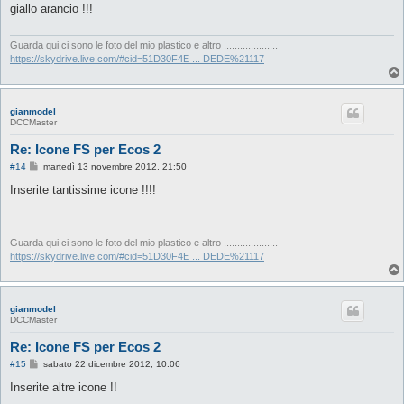
s
giallo arancio !!!
a
g
g
i
Guarda qui ci sono le foto del mio plastico e altro ....................
o
https://skydrive.live.com/#cid=51D30F4E ... DEDE%21117
gianmodel
DCCMaster
Re: Icone FS per Ecos 2
M
#14
martedì 13 novembre 2012, 21:50
e
s
Inserite tantissime icone !!!!
s
a
g
g
i
Guarda qui ci sono le foto del mio plastico e altro ....................
o
https://skydrive.live.com/#cid=51D30F4E ... DEDE%21117
gianmodel
DCCMaster
Re: Icone FS per Ecos 2
M
#15
sabato 22 dicembre 2012, 10:06
e
s
Inserite altre icone !!
s