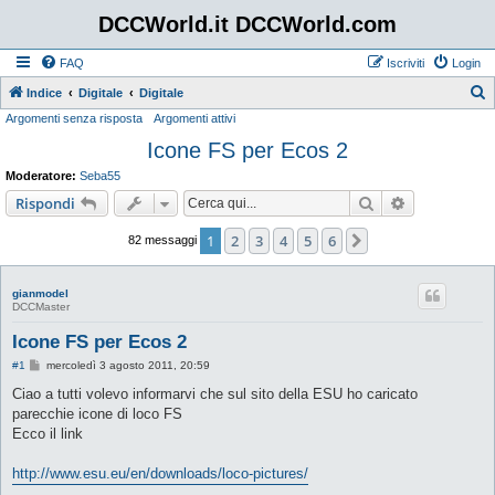
DCCWorld.it DCCWorld.com
FAQ
Iscriviti
Login
Indice
Digitale
Digitale
Argomenti senza risposta
Argomenti attivi
e
Icone FS per Ecos 2
r
c
Moderatore:
Seba55
a
Cerca
Ricerca avan
Rispondi
1
2
3
4
5
6
Prossimo
82 messaggi
gianmodel
DCCMaster
Icone FS per Ecos 2
M
#1
mercoledì 3 agosto 2011, 20:59
e
s
Ciao a tutti volevo informarvi che sul sito della ESU ho caricato
s
parecchie icone di loco FS
a
g
Ecco il link
g
i
o
http://www.esu.eu/en/downloads/loco-pictures/