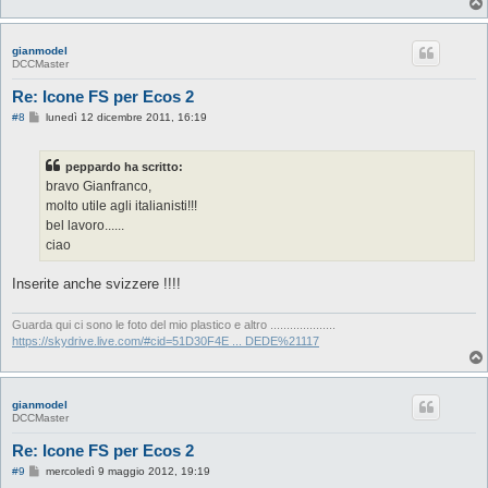
gianmodel
DCCMaster
Re: Icone FS per Ecos 2
M
#8
lunedì 12 dicembre 2011, 16:19
e
s
s
peppardo ha scritto:
a
g
bravo Gianfranco,
g
molto utile agli italianisti!!!
i
o
bel lavoro......
ciao
Inserite anche svizzere !!!!
Guarda qui ci sono le foto del mio plastico e altro ....................
https://skydrive.live.com/#cid=51D30F4E ... DEDE%21117
gianmodel
DCCMaster
Re: Icone FS per Ecos 2
M
#9
mercoledì 9 maggio 2012, 19:19
e