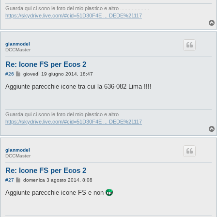
g
i
Guarda qui ci sono le foto del mio plastico e altro ....................
o
https://skydrive.live.com/#cid=51D30F4E ... DEDE%21117
gianmodel
DCCMaster
Re: Icone FS per Ecos 2
M
#26
giovedì 19 giugno 2014, 18:47
e
s
Aggiunte parecchie icone tra cui la 636-082 Lima !!!!
s
a
g
g
i
Guarda qui ci sono le foto del mio plastico e altro ....................
o
https://skydrive.live.com/#cid=51D30F4E ... DEDE%21117
gianmodel
DCCMaster
Re: Icone FS per Ecos 2
M
#27
domenica 3 agosto 2014, 8:08
e
s
Aggiunte parecchie icone FS e non
s
a
g
g