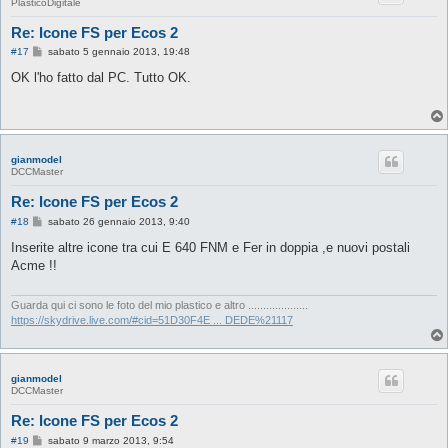
PlasticoDigitale
Re: Icone FS per Ecos 2
M
#17
sabato 5 gennaio 2013, 19:48
e
s
OK l'ho fatto dal PC. Tutto OK.
s
a
g
g
i
o
gianmodel
DCCMaster
Re: Icone FS per Ecos 2
M
#18
sabato 26 gennaio 2013, 9:40
e
s
Inserite altre icone tra cui E 640 FNM e Fer in doppia ,e nuovi postali
s
Acme !!
a
g
g
i
Guarda qui ci sono le foto del mio plastico e altro ....................
o
https://skydrive.live.com/#cid=51D30F4E ... DEDE%21117
gianmodel
DCCMaster
Re: Icone FS per Ecos 2
M
#19
sabato 9 marzo 2013, 9:54