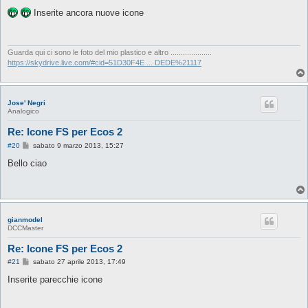
e
s
Inserite ancora nuove icone
s
a
g
g
i
Guarda qui ci sono le foto del mio plastico e altro ....................
o
https://skydrive.live.com/#cid=51D30F4E ... DEDE%21117
Jose' Negri
Analogico
Re: Icone FS per Ecos 2
M
#20
sabato 9 marzo 2013, 15:27
e
s
Bello ciao
s
a
g
g
i
o
gianmodel
DCCMaster
Re: Icone FS per Ecos 2
M
#21
sabato 27 aprile 2013, 17:49
e
s
Inserite parecchie icone
s
a
g