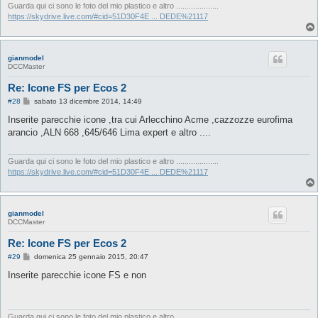
i
Guarda qui ci sono le foto del mio plastico e altro ....................
o
https://skydrive.live.com/#cid=51D30F4E ... DEDE%21117
gianmodel
DCCMaster
Re: Icone FS per Ecos 2
M
#28
sabato 13 dicembre 2014, 14:49
e
s
Inserite parecchie icone ,tra cui Arlecchino Acme ,cazzozze eurofima
s
arancio ,ALN 668 ,645/646 Lima expert e altro ....
a
g
g
i
Guarda qui ci sono le foto del mio plastico e altro ....................
o
https://skydrive.live.com/#cid=51D30F4E ... DEDE%21117
gianmodel
DCCMaster
Re: Icone FS per Ecos 2
M
#29
domenica 25 gennaio 2015, 20:47
e
s
Inserite parecchie icone FS e non
s
a
g
g
i
Guarda qui ci sono le foto del mio plastico e altro ....................