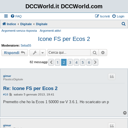
DCCWorld.it DCCWorld.com
FAQ
Iscriviti
Login
Indice
Digitale
Digitale
Argomenti senza risposta
Argomenti attivi
e
Icone FS per Ecos 2
r
c
Moderatore:
Seba55
a
Cerca
Ricerca avan
Rispondi
1
2
3
4
5
6
Precedente
Prossimo
82 messaggi
gimar
PlasticoDigitale
Re: Icone FS per Ecos 2
M
#16
sabato 5 gennaio 2013, 19:41
e
s
Premetto che ho la Ecos 1 50000 sw V 3.6.1. Ho scaricato un p
s
a
g
g
i
o
gimar