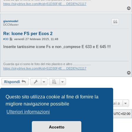
o
https://skydrive.live.com/#cid=51D30F4E ... DEDE%21117
gianmodel
DCCMaster
Re: Icone FS per Ecos 2
M
#30
venerdì 27 febbraio 2015, 11:48
e
s
Inserite tantissime icone Fs e non ,comprese E 633 e E 645 !!!
s
a
g
g
i
Guarda qui ci sono le foto del mio plastico e altro ....................
o
https://skydrive.live.com/#cid=51D30F4E ... DEDE%21117
Rispondi
1
2
3
4
5
6
Precedente
Prossimo
82 messaggi
Questo sito utilizza cookie al fine di fornire la
Vai a
migliore navigazione possibile
Ulteriori informazioni
Indice
Cancella cookie
Tutti gli orari sono
UTC+02:00
Style Developer by ©
GTA game
Forum.
Accetto
Creato da
phpBB
® Forum Software © phpBB Limited