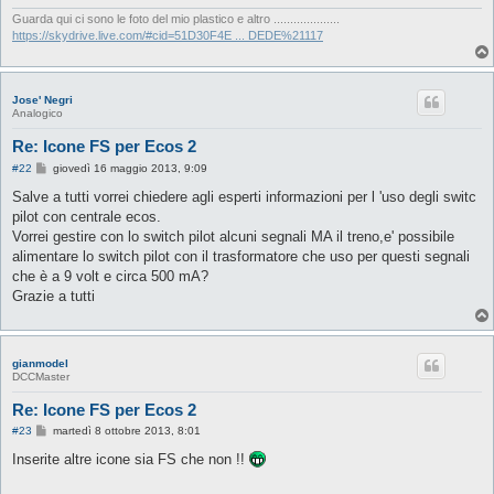
g
i
Guarda qui ci sono le foto del mio plastico e altro ....................
o
https://skydrive.live.com/#cid=51D30F4E ... DEDE%21117
Jose' Negri
Analogico
Re: Icone FS per Ecos 2
M
#22
giovedì 16 maggio 2013, 9:09
e
s
Salve a tutti vorrei chiedere agli esperti informazioni per l 'uso degli switc
s
pilot con centrale ecos.
a
g
Vorrei gestire con lo switch pilot alcuni segnali MA il treno,e' possibile
g
alimentare lo switch pilot con il trasformatore che uso per questi segnali
i
o
che è a 9 volt e circa 500 mA?
Grazie a tutti
gianmodel
DCCMaster
Re: Icone FS per Ecos 2
M
#23
martedì 8 ottobre 2013, 8:01
e
s
Inserite altre icone sia FS che non !!
s
a