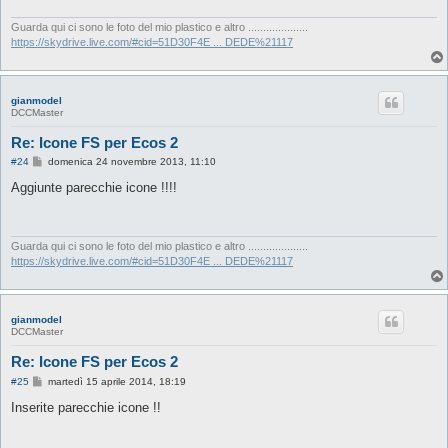
g
g
i
Guarda qui ci sono le foto del mio plastico e altro ....................
o
https://skydrive.live.com/#cid=51D30F4E ... DEDE%21117
gianmodel
DCCMaster
Re: Icone FS per Ecos 2
M
#24
domenica 24 novembre 2013, 11:10
e
s
Aggiunte parecchie icone !!!!
s
a
g
g
i
Guarda qui ci sono le foto del mio plastico e altro ....................
o
https://skydrive.live.com/#cid=51D30F4E ... DEDE%21117
gianmodel
DCCMaster
Re: Icone FS per Ecos 2
M
#25
martedì 15 aprile 2014, 18:19
e
s
Inserite parecchie icone !!
s
a
g