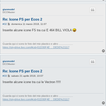
gianmodel
DCCMaster
Re: Icone FS per Ecos 2
M
#32
domenica 11 marzo 2018, 11:07
e
s
Inserite alcune icone FS tra cui E 464 BILL VIOLA
s
a
g
g
i
Guarda qui ci sono le foto del mio plastico e altro ....................
o
https://skydrive.live.com/#cid=51D30F4E ... DEDE%21117
gianmodel
DCCMaster
Re: Icone FS per Ecos 2
M
#33
sabato 21 aprile 2018, 10:07
e
s
Inserite alcune icone tra cui le Vectron !!!!!
s
a
g
g
i
Guarda qui ci sono le foto del mio plastico e altro ....................
o
https://skydrive.live.com/#cid=51D30F4E ... DEDE%21117