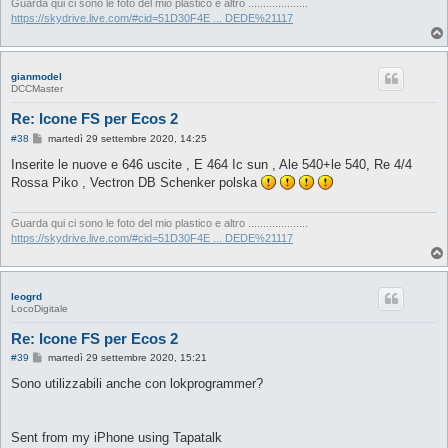
Guarda qui ci sono le foto del mio plastico e altro ....................
https://skydrive.live.com/#cid=51D30F4E ... DEDE%21117
gianmodel
DCCMaster
Re: Icone FS per Ecos 2
M
#38
martedì 29 settembre 2020, 14:25
e
s
Inserite le nuove e 646 uscite , E 464 Ic sun , Ale 540+le 540, Re 4/4
s
Rossa Piko , Vectron DB Schenker polska
a
g
g
i
Guarda qui ci sono le foto del mio plastico e altro ....................
o
https://skydrive.live.com/#cid=51D30F4E ... DEDE%21117
leogrd
LocoDigitale
Re: Icone FS per Ecos 2
M
#39
martedì 29 settembre 2020, 15:21
e
s
Sono utilizzabili anche con lokprogrammer?
s
a
g
g
Sent from my iPhone using Tapatalk
i