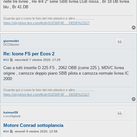
nelle tre livree , Re 4/4 2° serie SBB livrea LGB rossa , Br 18 DB livrea
a
g
blu , Br 41 DB
g
i
o
Guarda qui ci sono le foto del mio plastico e altro ....................
https://skydrive.live.com/#cid=51D30F4E ... DEDE%21117
gianmodel
DCCMaster
Re: Icone FS per Ecos 2
M
#43
mercoledì 7 ottobre 2020, 17:25
e
s
Ciao a tutti inserite D 225 FS , 2062 OBB (come 225 ), MDVC livrea
s
origine , carrozze doppio piano SBB pilota e carrozza normale livrea IC
a
g
2000
g
i
o
Guarda qui ci sono le foto del mio plastico e altro ....................
https://skydrive.live.com/#cid=51D30F4E ... DEDE%21117
kaiman58
LocoDigitale
Motore Conrad sottoplancia
M
#44
venerdì 9 ottobre 2020, 12:58
e