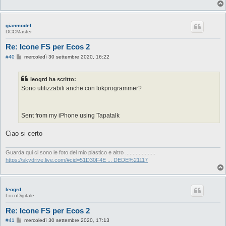
o
gianmodel
DCCMaster
Re: Icone FS per Ecos 2
M
#40
mercoledì 30 settembre 2020, 16:22
e
s
s
leogrd ha scritto:
a
g
Sono utilizzabili anche con lokprogrammer?
g
i
o
Sent from my iPhone using Tapatalk
Ciao si certo
Guarda qui ci sono le foto del mio plastico e altro ....................
https://skydrive.live.com/#cid=51D30F4E ... DEDE%21117
leogrd
LocoDigitale
Re: Icone FS per Ecos 2
M
#41
mercoledì 30 settembre 2020, 17:13
e