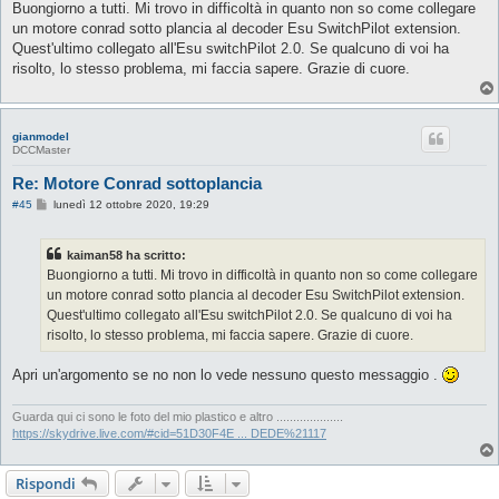
s
Buongiorno a tutti. Mi trovo in difficoltà in quanto non so come collegare
s
un motore conrad sotto plancia al decoder Esu SwitchPilot extension.
a
g
Quest'ultimo collegato all'Esu switchPilot 2.0. Se qualcuno di voi ha
g
risolto, lo stesso problema, mi faccia sapere. Grazie di cuore.
i
o
gianmodel
DCCMaster
Re: Motore Conrad sottoplancia
M
#45
lunedì 12 ottobre 2020, 19:29
e
s
s
kaiman58 ha scritto:
a
g
Buongiorno a tutti. Mi trovo in difficoltà in quanto non so come collegare
g
un motore conrad sotto plancia al decoder Esu SwitchPilot extension.
i
o
Quest'ultimo collegato all'Esu switchPilot 2.0. Se qualcuno di voi ha
risolto, lo stesso problema, mi faccia sapere. Grazie di cuore.
Apri un'argomento se no non lo vede nessuno questo messaggio .
Guarda qui ci sono le foto del mio plastico e altro ....................
https://skydrive.live.com/#cid=51D30F4E ... DEDE%21117
Rispondi