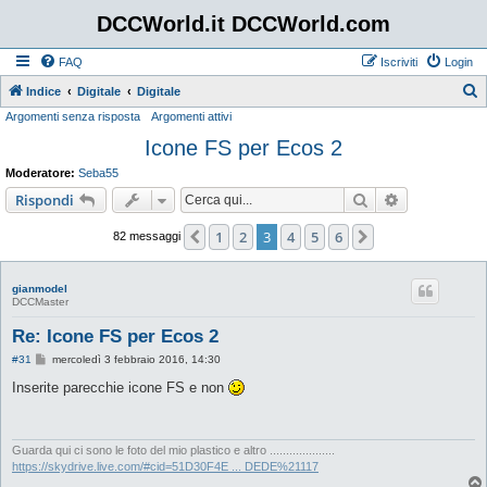
DCCWorld.it DCCWorld.com
FAQ
Iscriviti
Login
Indice
Digitale
Digitale
Argomenti senza risposta
Argomenti attivi
e
Icone FS per Ecos 2
r
c
Moderatore:
Seba55
a
Cerca
Ricerca avan
Rispondi
1
2
3
4
5
6
Precedente
Prossimo
82 messaggi
gianmodel
DCCMaster
Re: Icone FS per Ecos 2
M
#31
mercoledì 3 febbraio 2016, 14:30
e
s
Inserite parecchie icone FS e non
s
a
g
g
i
Guarda qui ci sono le foto del mio plastico e altro ....................
o
https://skydrive.live.com/#cid=51D30F4E ... DEDE%21117