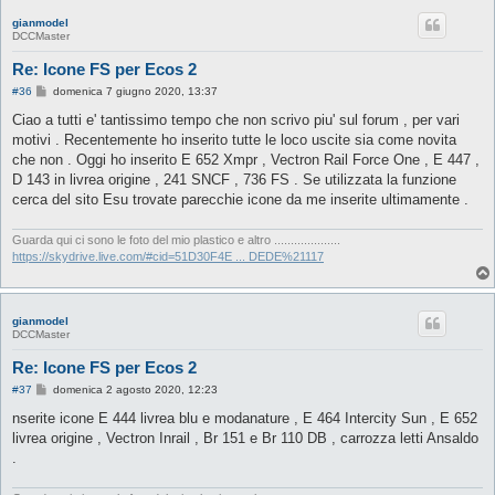
gianmodel
DCCMaster
Re: Icone FS per Ecos 2
M
#36
domenica 7 giugno 2020, 13:37
e
s
Ciao a tutti e' tantissimo tempo che non scrivo piu' sul forum , per vari
s
motivi . Recentemente ho inserito tutte le loco uscite sia come novita
a
g
che non . Oggi ho inserito E 652 Xmpr , Vectron Rail Force One , E 447 ,
g
D 143 in livrea origine , 241 SNCF , 736 FS . Se utilizzata la funzione
i
o
cerca del sito Esu trovate parecchie icone da me inserite ultimamente .
Guarda qui ci sono le foto del mio plastico e altro ....................
https://skydrive.live.com/#cid=51D30F4E ... DEDE%21117
gianmodel
DCCMaster
Re: Icone FS per Ecos 2
M
#37
domenica 2 agosto 2020, 12:23
e
s
nserite icone E 444 livrea blu e modanature , E 464 Intercity Sun , E 652
s
livrea origine , Vectron Inrail , Br 151 e Br 110 DB , carrozza letti Ansaldo
a
g
.
g
i
o