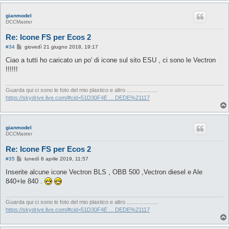
gianmodel
DCCMaster
Re: Icone FS per Ecos 2
M
#34
giovedì 21 giugno 2018, 19:17
e
s
Ciao a tutti ho caricato un po' di icone sul sito ESU , ci sono le Vectron
s
!!!!!!
a
g
g
i
Guarda qui ci sono le foto del mio plastico e altro ....................
o
https://skydrive.live.com/#cid=51D30F4E ... DEDE%21117
gianmodel
DCCMaster
Re: Icone FS per Ecos 2
M
#35
lunedì 8 aprile 2019, 11:57
e
s
Inserite alcune icone Vectron BLS , OBB 500 ,Vectron diesel e Ale
s
840+le 840 .
a
g
g
i
Guarda qui ci sono le foto del mio plastico e altro ....................
o
https://skydrive.live.com/#cid=51D30F4E ... DEDE%21117