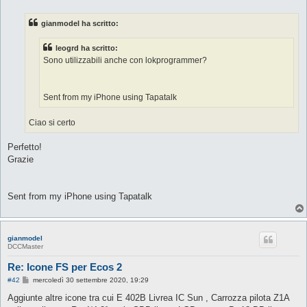
s
s
gianmodel ha scritto:
a
g
g
leogrd ha scritto:
i
o
Sono utilizzabili anche con lokprogrammer?
Sent from my iPhone using Tapatalk
Ciao si certo
Perfetto!
Grazie
Sent from my iPhone using Tapatalk
gianmodel
DCCMaster
Re: Icone FS per Ecos 2
M
#42
mercoledì 30 settembre 2020, 19:29
e
s
Aggiunte altre icone tra cui E 402B Livrea IC Sun , Carrozza pilota Z1A
s