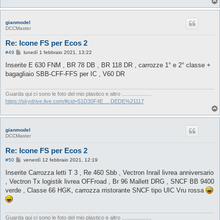
gianmodel
DCCMaster
Re: Icone FS per Ecos 2
M
#49
lunedì 1 febbraio 2021, 13:22
e
s
Inserite E 630 FNM , BR 78 DB , BR 118 DR , carrozze 1° e 2° classe +
s
bagagliaio SBB-CFF-FFS per IC , V60 DR
a
g
g
i
Guarda qui ci sono le foto del mio plastico e altro ....................
o
https://skydrive.live.com/#cid=51D30F4E ... DEDE%21117
gianmodel
DCCMaster
Re: Icone FS per Ecos 2
M
#50
venerdì 12 febbraio 2021, 12:19
e
s
Inserite Carrozza letti T 3 , Re 460 Sbb , Vectron Inrail livrea anniversario
s
, Vectron Tx logistik livrea OFFroad , Br 96 Mallett DRG , SNCF BB 9400
a
g
verde , Classe 66 HGK, carrozza rristorante SNCF tipo UIC Vru rossa
g
i
o
Guarda qui ci sono le foto del mio plastico e altro ....................