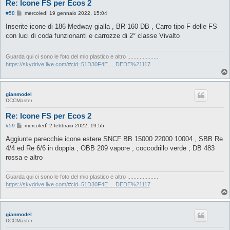
Re: Icone FS per Ecos 2
M
#58
mercoledì 19 gennaio 2022, 15:04
e
s
Inserite icone di 186 Medway gialla , BR 160 DB , Carro tipo F delle FS
s
con luci di coda funzionanti e carrozze di 2° classe Vivalto
a
g
g
i
Guarda qui ci sono le foto del mio plastico e altro ....................
o
https://skydrive.live.com/#cid=51D30F4E ... DEDE%21117
gianmodel
DCCMaster
Re: Icone FS per Ecos 2
M
#59
mercoledì 2 febbraio 2022, 19:55
e
s
Aggiunte parecchie icone estere SNCF BB 15000 22000 10004 , SBB Re
s
4/4 ed Re 6/6 in doppia , OBB 209 vapore , coccodrillo verde , DB 483
a
g
rossa e altro
g
i
o
Guarda qui ci sono le foto del mio plastico e altro ....................
https://skydrive.live.com/#cid=51D30F4E ... DEDE%21117
gianmodel
DCCMaster