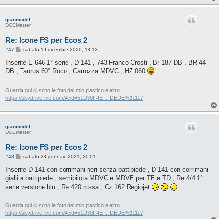
gianmodel
DCCMaster
Re: Icone FS per Ecos 2
M
#47
sabato 19 dicembre 2020, 18:13
e
s
Inserite E 646 1° serie , D 141 , 743 Franco Crosti , Br 187 DB , BR 44
s
DB , Taurus 60° Roco , Carrozza MDVC , HZ 060
a
g
g
i
Guarda qui ci sono le foto del mio plastico e altro ....................
o
https://skydrive.live.com/#cid=51D30F4E ... DEDE%21117
gianmodel
DCCMaster
Re: Icone FS per Ecos 2
M
#48
sabato 23 gennaio 2021, 20:01
e
s
Inserite D 141 con corrimani neri senza battipiede , D 141 con corrimani
s
gialli e battipiede , semipilota MDVC e MDVE per TE e TD , Re 4/4 1°
a
g
serie versione blu , Re 420 rossa , Cz 162 Regiojet
g
i
o
Guarda qui ci sono le foto del mio plastico e altro ....................
https://skydrive.live.com/#cid=51D30F4E ... DEDE%21117