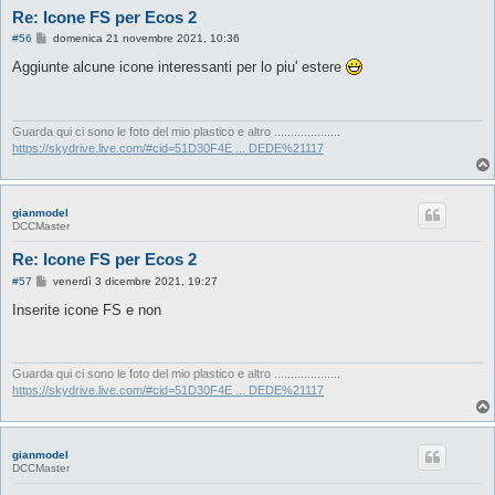
Re: Icone FS per Ecos 2
M
#56
domenica 21 novembre 2021, 10:36
e
s
Aggiunte alcune icone interessanti per lo piu' estere
s
a
g
g
i
Guarda qui ci sono le foto del mio plastico e altro ....................
o
https://skydrive.live.com/#cid=51D30F4E ... DEDE%21117
gianmodel
DCCMaster
Re: Icone FS per Ecos 2
M
#57
venerdì 3 dicembre 2021, 19:27
e
s
Inserite icone FS e non
s
a
g
g
i
Guarda qui ci sono le foto del mio plastico e altro ....................
o
https://skydrive.live.com/#cid=51D30F4E ... DEDE%21117
gianmodel
DCCMaster