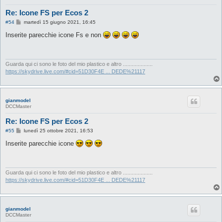
Re: Icone FS per Ecos 2
M
#54
martedì 15 giugno 2021, 16:45
e
s
Inserite parecchie icone Fs e non
s
a
g
g
i
Guarda qui ci sono le foto del mio plastico e altro ....................
o
https://skydrive.live.com/#cid=51D30F4E ... DEDE%21117
gianmodel
DCCMaster
Re: Icone FS per Ecos 2
M
#55
lunedì 25 ottobre 2021, 16:53
e
s
Inserite parecchie icone
s
a
g
g
i
Guarda qui ci sono le foto del mio plastico e altro ....................
o
https://skydrive.live.com/#cid=51D30F4E ... DEDE%21117
gianmodel
DCCMaster