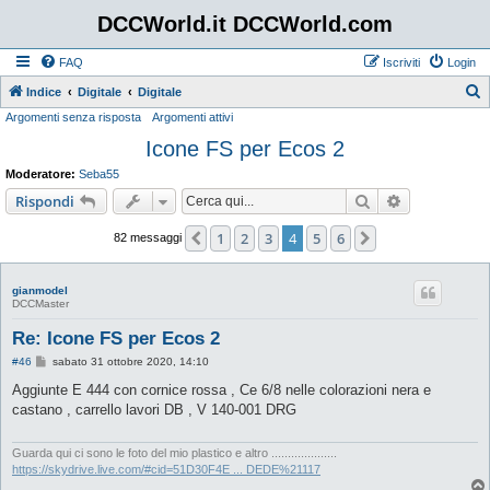
DCCWorld.it DCCWorld.com
FAQ
Iscriviti
Login
Indice
Digitale
Digitale
Argomenti senza risposta
Argomenti attivi
e
Icone FS per Ecos 2
r
c
Moderatore:
Seba55
a
Cerca
Ricerca avan
Rispondi
1
2
3
4
5
6
Precedente
Prossimo
82 messaggi
gianmodel
DCCMaster
Re: Icone FS per Ecos 2
M
#46
sabato 31 ottobre 2020, 14:10
e
s
Aggiunte E 444 con cornice rossa , Ce 6/8 nelle colorazioni nera e
s
castano , carrello lavori DB , V 140-001 DRG
a
g
g
i
Guarda qui ci sono le foto del mio plastico e altro ....................
o
https://skydrive.live.com/#cid=51D30F4E ... DEDE%21117