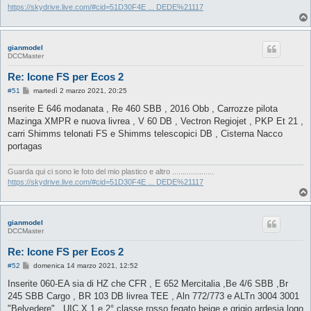
https://skydrive.live.com/#cid=51D30F4E ... DEDE%21117
gianmodel
DCCMaster
Re: Icone FS per Ecos 2
M
#51
martedì 2 marzo 2021, 20:25
e
s
nserite E 646 modanata , Re 460 SBB , 2016 Obb , Carrozze pilota
s
Mazinga XMPR e nuova livrea , V 60 DB , Vectron Regiojet , PKP Et 21 ,
a
g
carri Shimms telonati FS e Shimms telescopici DB , Cisterna Nacco
g
portagas
i
o
Guarda qui ci sono le foto del mio plastico e altro ....................
https://skydrive.live.com/#cid=51D30F4E ... DEDE%21117
gianmodel
DCCMaster
Re: Icone FS per Ecos 2
M
#52
domenica 14 marzo 2021, 12:52
e
s
Inserite 060-EA sia di HZ che CFR , E 652 Mercitalia ,Be 4/6 SBB ,Br
s
245 SBB Cargo , BR 103 DB livrea TEE , Aln 772/773 e ALTn 3004 3001
a
g
"Belvedere" , UIC X 1 e 2° classe rosso fegato beige e grigio ardesia logo