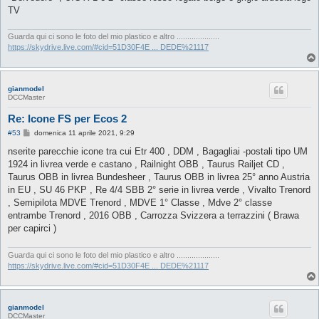
g
TV
i
o
Guarda qui ci sono le foto del mio plastico e altro ....................
https://skydrive.live.com/#cid=51D30F4E ... DEDE%21117
gianmodel
DCCMaster
Re: Icone FS per Ecos 2
M
#53
domenica 11 aprile 2021, 9:29
e
s
nserite parecchie icone tra cui Etr 400 , DDM , Bagagliai -postali tipo UM
s
1924 in livrea verde e castano , Railnight OBB , Taurus Railjet CD ,
a
g
Taurus OBB in livrea Bundesheer , Taurus OBB in livrea 25° anno Austria
g
in EU , SU 46 PKP , Re 4/4 SBB 2° serie in livrea verde , Vivalto Trenord
i
o
, Semipilota MDVE Trenord , MDVE 1° Classe , Mdve 2° classe
entrambe Trenord , 2016 OBB , Carrozza Svizzera a terrazzini ( Brawa
per capirci )
Guarda qui ci sono le foto del mio plastico e altro ....................
https://skydrive.live.com/#cid=51D30F4E ... DEDE%21117
gianmodel
DCCMaster