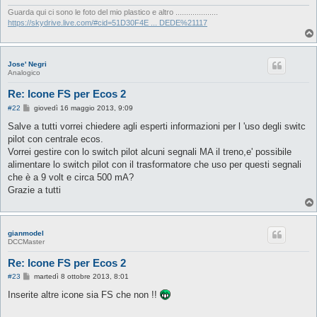
g
i
Guarda qui ci sono le foto del mio plastico e altro ....................
o
https://skydrive.live.com/#cid=51D30F4E ... DEDE%21117
Jose' Negri
Analogico
Re: Icone FS per Ecos 2
M
#22
giovedì 16 maggio 2013, 9:09
e
s
Salve a tutti vorrei chiedere agli esperti informazioni per l 'uso degli switc
s
pilot con centrale ecos.
a
g
Vorrei gestire con lo switch pilot alcuni segnali MA il treno,e' possibile
g
alimentare lo switch pilot con il trasformatore che uso per questi segnali
i
o
che è a 9 volt e circa 500 mA?
Grazie a tutti
gianmodel
DCCMaster
Re: Icone FS per Ecos 2
M
#23
martedì 8 ottobre 2013, 8:01
e
s
Inserite altre icone sia FS che non !!
s
a