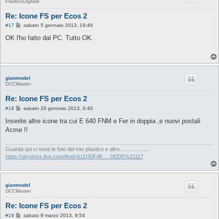
PlasticoDigitale
Re: Icone FS per Ecos 2
M
#17
sabato 5 gennaio 2013, 19:48
e
s
OK l'ho fatto dal PC. Tutto OK.
s
a
g
g
i
o
gianmodel
DCCMaster
Re: Icone FS per Ecos 2
M
#18
sabato 26 gennaio 2013, 9:40
e
s
Inserite altre icone tra cui E 640 FNM e Fer in doppia ,e nuovi postali
s
Acme !!
a
g
g
i
Guarda qui ci sono le foto del mio plastico e altro ....................
o
https://skydrive.live.com/#cid=51D30F4E ... DEDE%21117
gianmodel
DCCMaster
Re: Icone FS per Ecos 2
M
#19
sabato 9 marzo 2013, 9:54