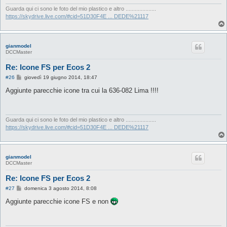
g
i
Guarda qui ci sono le foto del mio plastico e altro ....................
o
https://skydrive.live.com/#cid=51D30F4E ... DEDE%21117
gianmodel
DCCMaster
Re: Icone FS per Ecos 2
M
#26
giovedì 19 giugno 2014, 18:47
e
s
Aggiunte parecchie icone tra cui la 636-082 Lima !!!!
s
a
g
g
i
Guarda qui ci sono le foto del mio plastico e altro ....................
o
https://skydrive.live.com/#cid=51D30F4E ... DEDE%21117
gianmodel
DCCMaster
Re: Icone FS per Ecos 2
M
#27
domenica 3 agosto 2014, 8:08
e
s
Aggiunte parecchie icone FS e non
s
a
g
g