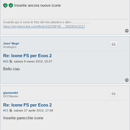
e
s
Inserite ancora nuove icone
s
a
g
g
i
Guarda qui ci sono le foto del mio plastico e altro ....................
o
https://skydrive.live.com/#cid=51D30F4E ... DEDE%21117
Jose' Negri
Analogico
Re: Icone FS per Ecos 2
M
#20
sabato 9 marzo 2013, 15:27
e
s
Bello ciao
s
a
g
g
i
o
gianmodel
DCCMaster
Re: Icone FS per Ecos 2
M
#21
sabato 27 aprile 2013, 17:49
e
s
Inserite parecchie icone
s
a
g