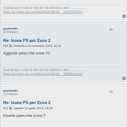
g
g
i
Guarda qui ci sono le foto del mio plastico e altro ....................
o
https://skydrive.live.com/#cid=51D30F4E ... DEDE%21117
gianmodel
DCCMaster
Re: Icone FS per Ecos 2
M
#24
domenica 24 novembre 2013, 11:10
e
s
Aggiunte parecchie icone !!!!
s
a
g
g
i
Guarda qui ci sono le foto del mio plastico e altro ....................
o
https://skydrive.live.com/#cid=51D30F4E ... DEDE%21117
gianmodel
DCCMaster
Re: Icone FS per Ecos 2
M
#25
martedì 15 aprile 2014, 18:19
e
s
Inserite parecchie icone !!
s
a
g