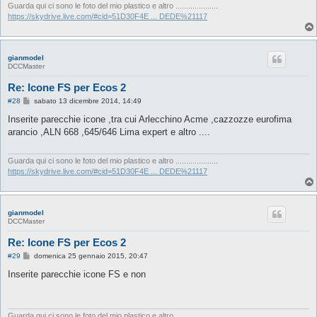
i
Guarda qui ci sono le foto del mio plastico e altro ....................
o
https://skydrive.live.com/#cid=51D30F4E ... DEDE%21117
gianmodel
DCCMaster
Re: Icone FS per Ecos 2
M
#28
sabato 13 dicembre 2014, 14:49
e
s
Inserite parecchie icone ,tra cui Arlecchino Acme ,cazzozze eurofima
s
arancio ,ALN 668 ,645/646 Lima expert e altro ....
a
g
g
i
Guarda qui ci sono le foto del mio plastico e altro ....................
o
https://skydrive.live.com/#cid=51D30F4E ... DEDE%21117
gianmodel
DCCMaster
Re: Icone FS per Ecos 2
M
#29
domenica 25 gennaio 2015, 20:47
e
s
Inserite parecchie icone FS e non
s
a
g
g
i
Guarda qui ci sono le foto del mio plastico e altro ....................