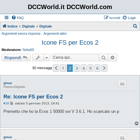
DCCWorld.it DCCWorld.com
FAQ
Iscriviti
Login
Indice
Digitale
Digitale
Argomenti senza risposta
Argomenti attivi
e
Icone FS per Ecos 2
r
c
Moderatore:
Seba55
a
Cerca
Ricerca avan
Rispondi
1
2
3
4
5
6
Precedente
Prossimo
82 messaggi
gimar
PlasticoDigitale
Re: Icone FS per Ecos 2
M
#16
sabato 5 gennaio 2013, 19:41
e
s
Premetto che ho la Ecos 1 50000 sw V 3.6.1. Ho scaricato un p
s
a
g
g
i
o
gimar