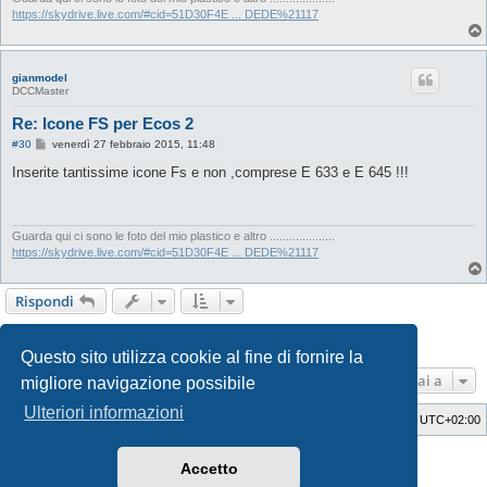
o
https://skydrive.live.com/#cid=51D30F4E ... DEDE%21117
gianmodel
DCCMaster
Re: Icone FS per Ecos 2
M
#30
venerdì 27 febbraio 2015, 11:48
e
s
Inserite tantissime icone Fs e non ,comprese E 633 e E 645 !!!
s
a
g
g
i
Guarda qui ci sono le foto del mio plastico e altro ....................
o
https://skydrive.live.com/#cid=51D30F4E ... DEDE%21117
Rispondi
1
2
3
4
5
6
Precedente
Prossimo
82 messaggi
Questo sito utilizza cookie al fine di fornire la
Vai a
migliore navigazione possibile
Ulteriori informazioni
Indice
Cancella cookie
Tutti gli orari sono
UTC+02:00
Style Developer by ©
GTA game
Forum.
Accetto
Creato da
phpBB
® Forum Software © phpBB Limited