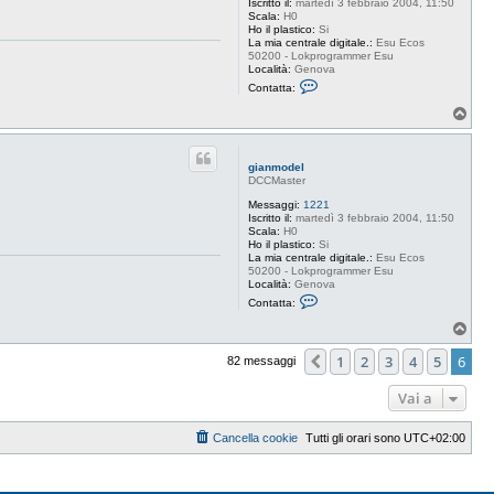
Iscritto il:
martedì 3 febbraio 2004, 11:50
n
Scala:
H0
m
Ho il plastico:
Si
o
La mia centrale digitale.:
Esu Ecos
d
50200 - Lokprogrammer Esu
e
Località:
Genova
l
C
Contatta:
o
n
T
t
o
a
p
t
t
gianmodel
a
DCCMaster
g
i
Messaggi:
1221
a
Iscritto il:
martedì 3 febbraio 2004, 11:50
n
Scala:
H0
m
Ho il plastico:
Si
o
La mia centrale digitale.:
Esu Ecos
d
50200 - Lokprogrammer Esu
e
Località:
Genova
l
C
Contatta:
o
n
T
t
o
a
p
1
2
3
4
5
6
Precedente
82 messaggi
t
t
a
Vai a
g
i
a
Cancella cookie
Tutti gli orari sono
UTC+02:00
n
m
o
d