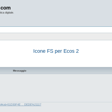
.com
ica digitale.
Icone FS per Ecos 2
vanzata
Messaggio
com/#cid=51D30F4E ... DEDE%21117