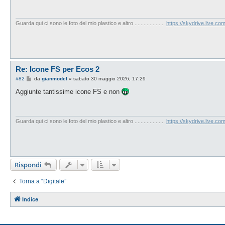
a
g
g
i
Guarda qui ci sono le foto del mio plastico e altro ....................
https://skydrive.live.
o
Re: Icone FS per Ecos 2
M
#82
da
gianmodel
»
sabato 30 maggio 2026, 17:29
e
s
Aggiunte tantissime icone FS e non
s
a
g
g
i
Guarda qui ci sono le foto del mio plastico e altro ....................
https://skydrive.live.
o
Rispondi
Torna a “Digitale”
Indice