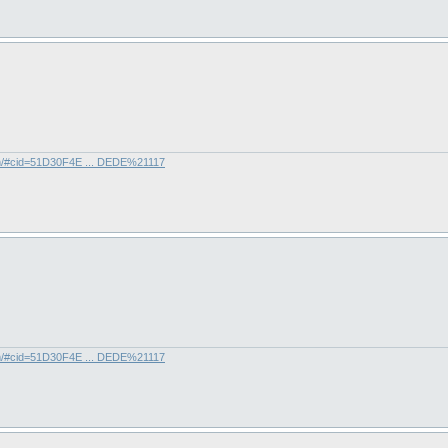
com/#cid=51D30F4E ... DEDE%21117
com/#cid=51D30F4E ... DEDE%21117