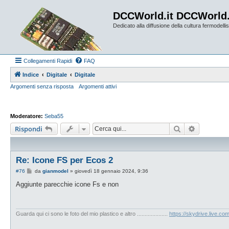
DCCWorld.it DCCWorld
Dedicato alla diffusione della cultura fermodellist
Collegamenti Rapidi
FAQ
Indice
Digitale
Digitale
Argomenti senza risposta
Argomenti attivi
Moderatore:
Seba55
Cerca
Ricerca a
Rispondi
Re: Icone FS per Ecos 2
M
#76
da
gianmodel
»
giovedì 18 gennaio 2024, 9:36
e
s
Aggiunte parecchie icone Fs e non
s
a
g
g
i
Guarda qui ci sono le foto del mio plastico e altro ....................
https://skydrive.live.
o