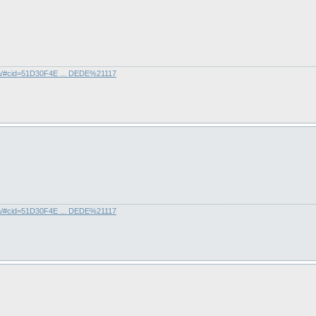
com/#cid=51D30F4E ... DEDE%21117
com/#cid=51D30F4E ... DEDE%21117