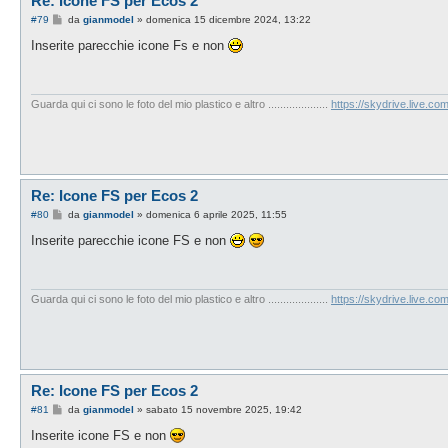
Re: Icone FS per Ecos 2
M
#79
da
gianmodel
»
domenica 15 dicembre 2024, 13:22
e
s
Inserite parecchie icone Fs e non
s
a
g
g
i
Guarda qui ci sono le foto del mio plastico e altro ....................
https://skydrive.live.
o
Re: Icone FS per Ecos 2
M
#80
da
gianmodel
»
domenica 6 aprile 2025, 11:55
e
s
Inserite parecchie icone FS e non
s
a
g
g
i
Guarda qui ci sono le foto del mio plastico e altro ....................
https://skydrive.live.
o
Re: Icone FS per Ecos 2
M
#81
da
gianmodel
»
sabato 15 novembre 2025, 19:42
e
s
Inserite icone FS e non
s