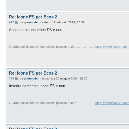
Re: Icone FS per Ecos 2
M
#77
da
gianmodel
»
sabato 17 febbraio 2024, 15:30
e
s
Aggiunte alcune icone FS e non
s
a
g
g
i
Guarda qui ci sono le foto del mio plastico e altro ....................
https://skydrive.live.
o
Re: Icone FS per Ecos 2
M
#78
da
gianmodel
»
domenica 26 maggio 2024, 18:50
e
s
Inserite parecchie icone FS e non
s
a
g
g
i
Guarda qui ci sono le foto del mio plastico e altro ....................
https://skydrive.live.
o