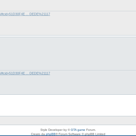
com/#cid=51D30F4E ... DEDE%21117
com/#cid=51D30F4E ... DEDE%21117
Style Developer by ©
GTA game
Forum.
Creato da
phpBB
® Forum Software © phpBB Limited