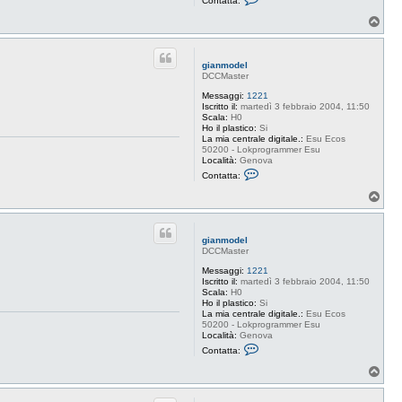
Contatta:
o
n
T
t
o
a
p
t
t
gianmodel
a
DCCMaster
g
i
Messaggi:
1221
a
Iscritto il:
martedì 3 febbraio 2004, 11:50
n
Scala:
H0
m
Ho il plastico:
Si
o
La mia centrale digitale.:
Esu Ecos
d
50200 - Lokprogrammer Esu
e
Località:
Genova
l
C
Contatta:
o
n
T
t
o
a
p
t
t
gianmodel
a
DCCMaster
g
i
Messaggi:
1221
a
Iscritto il:
martedì 3 febbraio 2004, 11:50
n
Scala:
H0
m
Ho il plastico:
Si
o
La mia centrale digitale.:
Esu Ecos
d
50200 - Lokprogrammer Esu
e
Località:
Genova
l
C
Contatta:
o
n
T
t
o
a
p
t