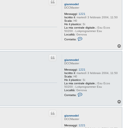
t
gianmodel
a
DCCMaster
g
i
Messaggi:
1221
a
Iscritto il:
martedì 3 febbraio 2004, 11:50
n
Scala:
H0
m
Ho il plastico:
Si
o
La mia centrale digitale.:
Esu Ecos
d
50200 - Lokprogrammer Esu
e
Località:
Genova
l
C
Contatta:
o
n
T
t
o
a
p
t
t
gianmodel
a
DCCMaster
g
i
Messaggi:
1221
a
Iscritto il:
martedì 3 febbraio 2004, 11:50
n
Scala:
H0
m
Ho il plastico:
Si
o
La mia centrale digitale.:
Esu Ecos
d
50200 - Lokprogrammer Esu
e
Località:
Genova
l
C
Contatta:
o
n
T
t
o
a
p
t
t
gianmodel
a
DCCMaster
g
i
Messaggi:
1221
a