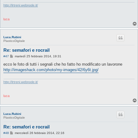
http://lrtreni.webnode.it/
luca
Luca.Rubini
PlasticoDigitale
Re: semafori e rocrail
M
#47
martedì 25 febbraio 2014, 19:31
e
s
ecco le foto di tutti i segnali che ho fatto ho modificato un lavorone
s
http://imageshack.com/photo/my-images/42/6y6t.jpg/
a
g
g
i
http://lrtreni.webnode.it/
o
luca
Luca.Rubini
PlasticoDigitale
Re: semafori e rocrail
M
#48
mercoledì 26 febbraio 2014, 22:16
e