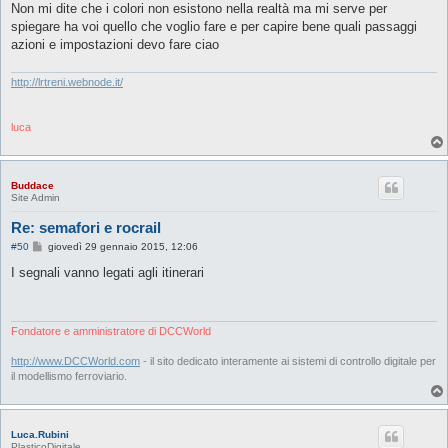
Non mi dite che i colori non esistono nella realtà ma mi serve per
spiegare ha voi quello che voglio fare e per capire bene quali passaggi
azioni e impostazioni devo fare ciao
http://lrtreni.webnode.it/
luca
Buddace
Site Admin
Re: semafori e rocrail
M
#50
giovedì 29 gennaio 2015, 12:06
e
s
I segnali vanno legati agli itinerari
s
a
g
g
i
Fondatore e amministratore di DCCWorld
o
http://www.DCCWorld.com
- il sito dedicato interamente ai sistemi di controllo digitale per
il modellismo ferroviario.
Luca.Rubini
PlasticoDigitale