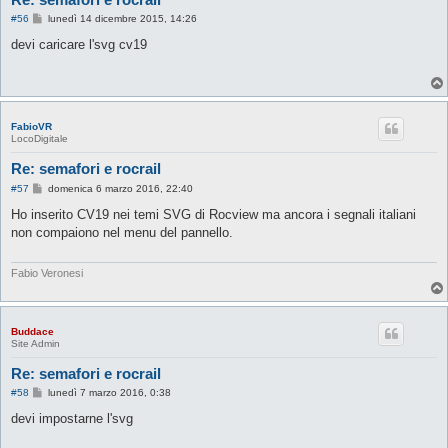
M
#56
lunedì 14 dicembre 2015, 14:26
e
s
devi caricare l'svg cv19
s
a
g
g
i
o
FabioVR
LocoDigitale
Re: semafori e rocrail
M
#57
domenica 6 marzo 2016, 22:40
e
s
Ho inserito CV19 nei temi SVG di Rocview ma ancora i segnali italiani
s
non compaiono nel menu del pannello.
a
g
g
i
Fabio Veronesi
o
Buddace
Site Admin
Re: semafori e rocrail
M
#58
lunedì 7 marzo 2016, 0:38
e
s
devi impostarne l'svg
s
a