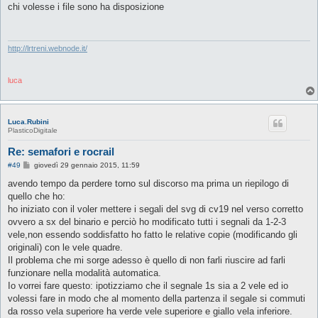
s
chi volesse i file sono ha disposizione
s
a
g
g
i
http://lrtreni.webnode.it/
o
luca
Luca.Rubini
PlasticoDigitale
Re: semafori e rocrail
M
#49
giovedì 29 gennaio 2015, 11:59
e
s
avendo tempo da perdere torno sul discorso ma prima un riepilogo di
s
quello che ho:
a
g
ho iniziato con il voler mettere i segali del svg di cv19 nel verso corretto
g
ovvero a sx del binario e perciò ho modificato tutti i segnali da 1-2-3
i
o
vele,non essendo soddisfatto ho fatto le relative copie (modificando gli
originali) con le vele quadre.
Il problema che mi sorge adesso è quello di non farli riuscire ad farli
funzionare nella modalità automatica.
Io vorrei fare questo: ipotizziamo che il segnale 1s sia a 2 vele ed io
volessi fare in modo che al momento della partenza il segale si commuti
da rosso vela superiore ha verde vele superiore e giallo vela inferiore.