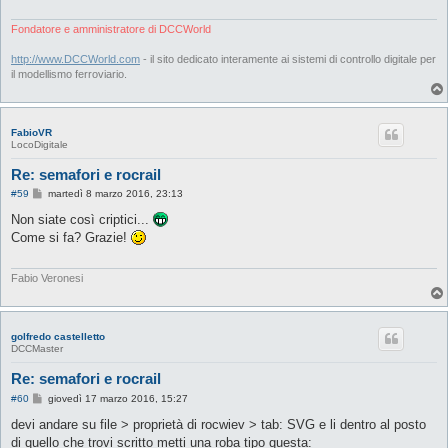
g
g
i
Fondatore e amministratore di DCCWorld
o
http://www.DCCWorld.com
- il sito dedicato interamente ai sistemi di controllo digitale per
il modellismo ferroviario.
FabioVR
LocoDigitale
Re: semafori e rocrail
M
#59
martedì 8 marzo 2016, 23:13
e
s
Non siate così criptici...
s
Come si fa? Grazie!
a
g
g
i
Fabio Veronesi
o
golfredo castelletto
DCCMaster
Re: semafori e rocrail
M
#60
giovedì 17 marzo 2016, 15:27
e
s
devi andare su file > proprietà di rocwiev > tab: SVG e li dentro al posto
s
di quello che trovi scritto metti una roba tipo questa:
a