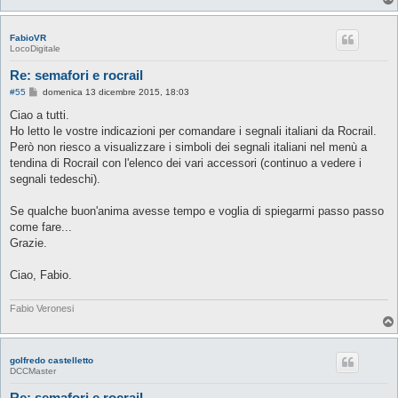
FabioVR
LocoDigitale
Re: semafori e rocrail
M
#55
domenica 13 dicembre 2015, 18:03
e
s
Ciao a tutti.
s
Ho letto le vostre indicazioni per comandare i segnali italiani da Rocrail.
a
g
Però non riesco a visualizzare i simboli dei segnali italiani nel menù a
g
tendina di Rocrail con l'elenco dei vari accessori (continuo a vedere i
i
o
segnali tedeschi).
Se qualche buon'anima avesse tempo e voglia di spiegarmi passo passo
come fare...
Grazie.
Ciao, Fabio.
Fabio Veronesi
golfredo castelletto
DCCMaster
Re: semafori e rocrail