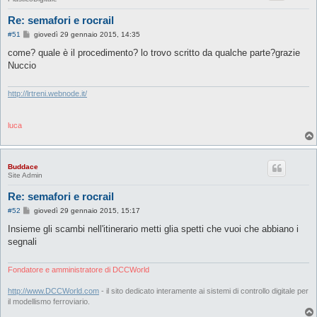
Re: semafori e rocrail
M
#51
giovedì 29 gennaio 2015, 14:35
e
s
come? quale è il procedimento? lo trovo scritto da qualche parte?grazie
s
Nuccio
a
g
g
i
http://lrtreni.webnode.it/
o
luca
Buddace
Site Admin
Re: semafori e rocrail
M
#52
giovedì 29 gennaio 2015, 15:17
e
s
Insieme gli scambi nell'itinerario metti glia spetti che vuoi che abbiano i
s
segnali
a
g
g
i
Fondatore e amministratore di DCCWorld
o
http://www.DCCWorld.com
- il sito dedicato interamente ai sistemi di controllo digitale per
il modellismo ferroviario.