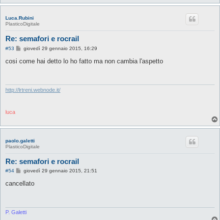
Luca.Rubini
PlasticoDigitale
Re: semafori e rocrail
M
#53
giovedì 29 gennaio 2015, 16:29
e
s
cosi come hai detto lo ho fatto ma non cambia l'aspetto
s
a
g
g
i
http://lrtreni.webnode.it/
o
luca
paolo.galetti
PlasticoDigitale
Re: semafori e rocrail
M
#54
giovedì 29 gennaio 2015, 21:51
e
s
cancellato
s
a
g
g
i
P. Galetti
o