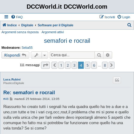
DCCWorld.it DCCWorld.com
FAQ
Iscriviti
Login
Indice
Digitale
Software per il Digitale
Argomenti senza risposta
Argomenti attivi
e
semafori e rocrail
r
c
Moderatore:
Seba55
a
Cerca
Ricerca avan
Rispondi
Pagina
4
di
8
1
2
3
4
5
6
8
Precedente
Prossimo
111 messaggi
…
Luca.Rubini
PlasticoDigitale
Re: semafori e rocrail
M
#46
martedì 25 febbraio 2014, 13:05
e
s
Riassunto ho creato tutti i segnali ha vela quadra quello ha tre a due e a
s
uno,con tutte e tre i vari cvg,occ,rout,il problema che mi si pone e quello
a
g
sulla vela unica che per farli vedere devo inpostargli almeno 5 aspetti che
g
comunque ho fatto ma si potrebbw far funzionare come quello ha una
i
o
vela tonda? Se si come?