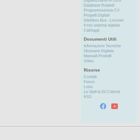
Digitalizziamo le Loco
Database Rotabili
Programmazione CV
Progetti Digitali
Intellibox Bus - Loconet
Il mio sistema digitale
Cablaggi
Documenti Utili
Informazioni Tecniche
Glossario Digitale
Manuali Prodotti
Video
Risorse
Contatti
Forum
Links
Lo Staff di DCCWorld
RSS