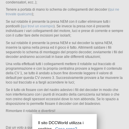
condensatori, ecc..);
Tenere a portata di mano lo schema de collegamenti del decoder (
qui ne
trovate qualcuno
);
Se sul rotabile è presente la presa NEM con il cutter eliminare tutti i
ponticelli (
qui trovi un esempio
). Se invece la presa non è presente
individuare i vari collegamenti del motore, luci e prese di corrente e sempre
con il cutter fare delle incisioni per isolarli;
Se sul rotabile è presente la presa NEM e sul decoder la spina NEM,
inserire la spina nella presa ed il gioco è fatto. Altrimenti saldare i fili
seguendo lo schema di montaggio del proprio decoder, ovviamente i fili del
decoder andranno accorciati in base alle differenti situazioni;
Una volta effettuati tutti i collegamenti mettere il rotabile sul tracciato di
programmazione e con la propria centralina provare a leggere il contenuto
della CV 1, se tutto è andato a buon fine dovreste leggere il valore di
default per questa CV ovvero 3. Successivamente provare a far muovere la
loco sul tracciato e a fargli accendere le luci;
Se è tutto ok fissare con del nastro adesivo i fili del decoder in modo che
non interferiscano con i punti di incastro della carrozzeria sul telaio o che
non creino degli spessori eccessivi dove lo non abbonda. Se lo spazio a
disposizione lo permette fissare il decoder con del biadesivo.
Rimontare il rotabile e divertirsi!
Il sito DCCWorld utilizza i
Dai un voto a questa pagina:
cookies.
Cosa sono?