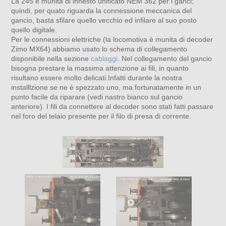
La 245 è munita di innesto unificato NEM 362 per i ganci;
quindi, per quato riguarda la connessione meccanica del
gancio, basta sfilare quello vecchio ed infilare al suo posto
quello digitale.
Per le connessioni elettriche (la locomotiva è munita di decoder
Zimo MX64) abbiamo usato lo schema di collegamento
disponibile nella sezione
cablaggi
. Nel collegamento del gancio
bisogna prestare la massima attenzione ai fili, in quanto
risultano essere molto delicati.Infatti durante la nostra
installlzione se ne è spezzato uno, ma fortunatamente in un
punto facile da riparare (vedi nastro bianco sul gancio
anteriore). I fili da connettere al decoder sono stati fatti passare
nel foro del telaio presente per il filo di presa di corrente.