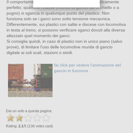
Il comportamento del gancio su plastici piani è praticamente
perfetto; qualsiasi rotabile (munito di gancio ad occhiello o a
pugno) si sgancia in qualunque punto del plastico. Non
funziona solo se i ganci sono sotto tensione mecacnica.
Differentemente, sui plastici con salite e discese con locomotiva
in testa al treno, si possono verificare sganci dovuti alla diversa
altezzain quel momento dei ganci.
Si consiglia quindi, in caso di plastici non in unico piano (salvo
prove), di limitare l'uso delle locomotive munite di gancio
digitale ai soli scali, stazioni o simili.
fai click per vedere l'animazione del
gancio in funzione
Dai un voto a questa pagina:
Rating:
2.1
/5 (136 votes cast)