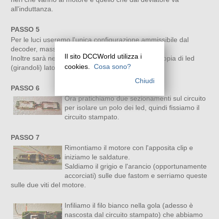
all'induttanza.
PASSO 5
Per le luci useremo l'unica configurazione ammissibile dal
decoder, massa bloccata sui binari.
Il sito DCCWorld utilizza i
Inoltre sarà necessario invertire la polarità alla coppia di led
cookies.
Cosa sono?
(girandoli) lato deviatore
Chiudi
PASSO 6
Ora pratichiamo due sezionamenti sul circuito
per isolare un polo dei led, quindi fissiamo il
circuito stampato.
PASSO 7
Rimontiamo il motore con l'apposita clip e
iniziamo le saldature.
Saldiamo il grigio e l'arancio (opportunamente
accorciati) sulle due fastom e serriamo queste
sulle due viti del motore.
Infiliamo il filo bianco nella gola (adesso è
nascosta dal circuito stampato) che abbiamo